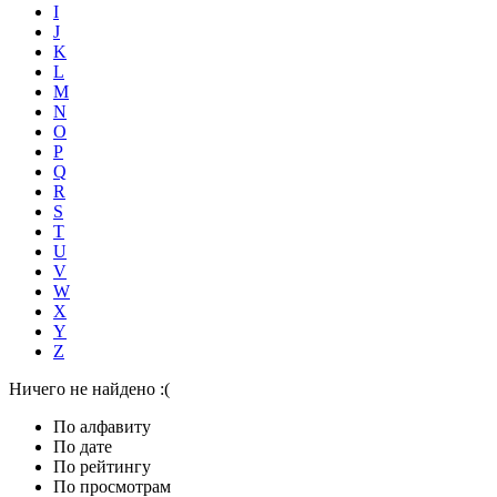
I
J
K
L
M
N
O
P
Q
R
S
T
U
V
W
X
Y
Z
Ничего не найдено :(
По алфавиту
По дате
По рейтингу
По просмотрам