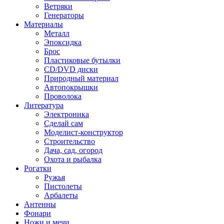
Ветряки
Генераторы
Материалы
Металл
Эпоксидка
Брос
Пластиковые бутылки
CD/DVD диски
Природный материал
Автопокрышки
Проволока
Литература
Электроника
Сделай сам
Моделист-конструктор
Строительство
Дача, сад, огород
Охота и рыбалка
Рогатки
Ружья
Пистолеты
Арбалеты
Антенны
Фонари
Ножи и мечи