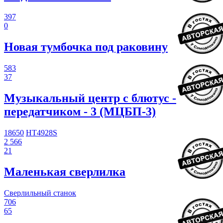
397
0
Новая тумбочка под раковину
583
37
Музыкальный центр с блютус -
передатчиком - 3 (МЦБП-3)
18650
HT4928S
2 566
21
Маленькая сверлилка
Сверлильный станок
706
65