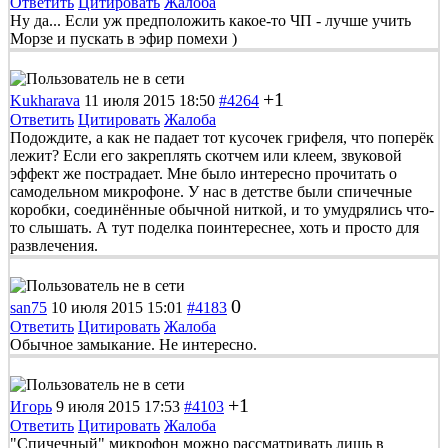
Ответить
Цитировать
Жалоба
Ну да... Если уж предположить какое-то ЧП - лучше учить
Морзе и пускать в эфир помехи )
+1
Kukharava
11 июля 2015 18:50
#4264
Ответить
Цитировать
Жалоба
Подождите, а как не падает тот кусочек грифеля, что поперёк
лежит? Если его закреплять скотчем или клеем, звуковой
эффект же пострадает. Мне было интересно прочитать о
самодельном микрофоне. У нас в детстве были спичечные
коробки, соединённые обычной ниткой, и то умудрялись что-
то слышать. А тут поделка поинтереснее, хоть и просто для
развлечения.
0
san75
10 июля 2015 15:01
#4183
Ответить
Цитировать
Жалоба
Обычное замыкание. Не интересно.
+1
Игорь
9 июля 2015 17:53
#4103
Ответить
Цитировать
Жалоба
"Спичечный" микрофон можно рассматривать лишь в