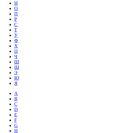
Н
О
П
Р
С
Т
У
Ф
Х
Ц
Ч
Ш
Щ
Э
Ю
Я
A
B
C
D
E
F
G
H