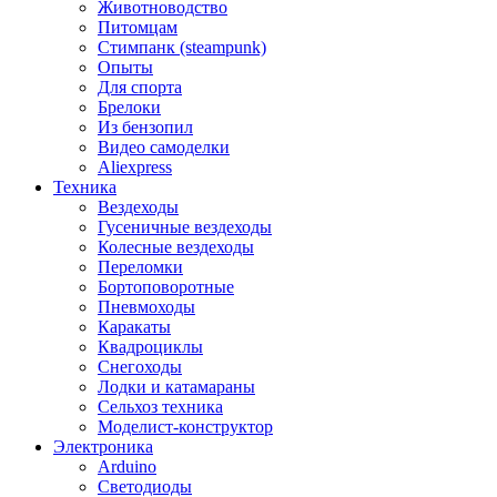
Животноводство
Питомцам
Стимпанк (steampunk)
Опыты
Для спорта
Брелоки
Из бензопил
Видео самоделки
Aliexpress
Техника
Вездеходы
Гусеничные вездеходы
Колесные вездеходы
Переломки
Бортоповоротные
Пневмоходы
Каракаты
Квадроциклы
Снегоходы
Лодки и катамараны
Сельхоз техника
Моделист-конструктор
Электроника
Arduino
Светодиоды