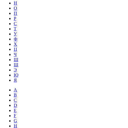
Н
О
П
Р
С
Т
У
Ф
Х
Ц
Ч
Ш
Щ
Э
Ю
Я
A
B
C
D
E
F
G
H