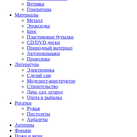
Ветряки
Генераторы
Материалы
Металл
Эпоксидка
Брос
Пластиковые бутылки
CD/DVD диски
Природный материал
Автопокрышки
Проволока
Литература
Электроника
Сделай сам
Моделист-конструктор
Строительство
Дача, сад, огород
Охота и рыбалка
Рогатки
Ружья
Пистолеты
Арбалеты
Антенны
Фонари
Ножи и мечи