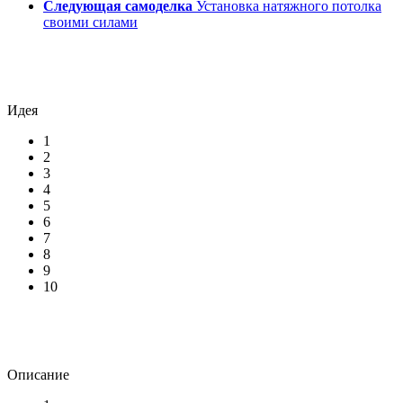
Следующая самоделка
Установка натяжного потолка
своими силами
Идея
1
2
3
4
5
6
7
8
9
10
Описание