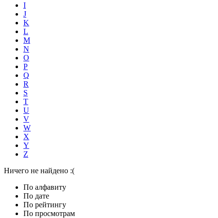
I
J
K
L
M
N
O
P
Q
R
S
T
U
V
W
X
Y
Z
Ничего не найдено :(
По алфавиту
По дате
По рейтингу
По просмотрам