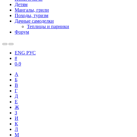
Детям
Мангалы, грили
Походы, туризм
Дачные самоделки
Теплицы и парники
Форум
ENG
РУС
#
0-9
А
Б
В
Г
Д
Е
Ж
З
И
К
Л
М