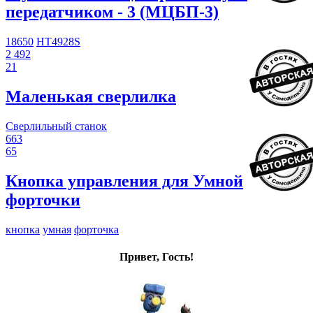
передатчиком - 3 (МЦБП-3)
18650
HT4928S
2 492
21
Маленькая сверлилка
Сверлильный станок
663
65
Кнопка управления для Умной
форточки
кнопка
умная
форточка
Привет, Гость!