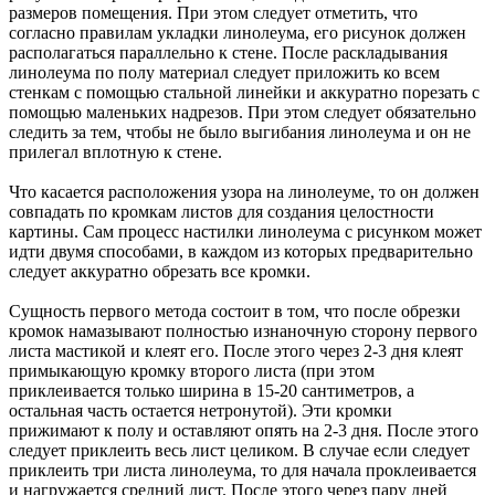
размеров помещения. При этом следует отметить, что
согласно правилам укладки линолеума, его рисунок должен
располагаться параллельно к стене. После раскладывания
линолеума по полу материал следует приложить ко всем
стенкам с помощью стальной линейки и аккуратно порезать с
помощью маленьких надрезов. При этом следует обязательно
следить за тем, чтобы не было выгибания линолеума и он не
прилегал вплотную к стене.
Что касается расположения узора на линолеуме, то он должен
совпадать по кромкам листов для создания целостности
картины. Сам процесс настилки линолеума с рисунком может
идти двумя способами, в каждом из которых предварительно
следует аккуратно обрезать все кромки.
Сущность первого метода состоит в том, что после обрезки
кромок намазывают полностью изнаночную сторону первого
листа мастикой и клеят его. После этого через 2-3 дня клеят
примыкающую кромку второго листа (при этом
приклеивается только ширина в 15-20 сантиметров, а
остальная часть остается нетронутой). Эти кромки
прижимают к полу и оставляют опять на 2-3 дня. После этого
следует приклеить весь лист целиком. В случае если следует
приклеить три листа линолеума, то для начала проклеивается
и нагружается средний лист. После этого через пару дней