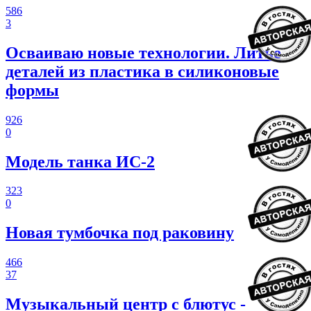
586
3
Осваиваю новые технологии. Литье
деталей из пластика в силиконовые
формы
926
0
Модель танка ИС-2
323
0
Новая тумбочка под раковину
466
37
Музыкальный центр с блютус -