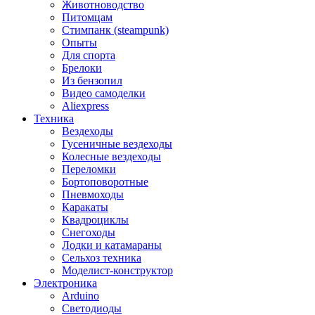
Животноводство
Питомцам
Стимпанк (steampunk)
Опыты
Для спорта
Брелоки
Из бензопил
Видео самоделки
Aliexpress
Техника
Вездеходы
Гусеничные вездеходы
Колесные вездеходы
Переломки
Бортоповоротные
Пневмоходы
Каракаты
Квадроциклы
Снегоходы
Лодки и катамараны
Сельхоз техника
Моделист-конструктор
Электроника
Arduino
Светодиоды