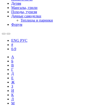
Детям
Мангалы, грили
Походы, туризм
Дачные самоделки
Теплицы и парники
Форум
ENG
РУС
#
0-9
А
Б
В
Г
Д
Е
Ж
З
И
К
Л
М