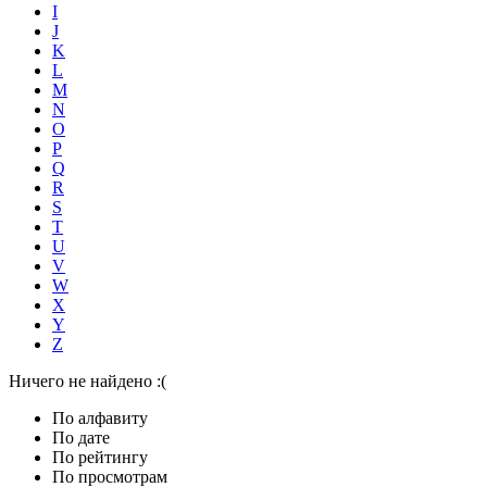
I
J
K
L
M
N
O
P
Q
R
S
T
U
V
W
X
Y
Z
Ничего не найдено :(
По алфавиту
По дате
По рейтингу
По просмотрам