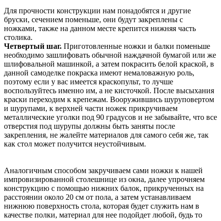
Для прочности конструкции нам понадобятся и другие
бруски, сечением поменьше, они будут закреплены с
ножками, также на данном месте крепится нижняя часть
столика.
Четвертый шаг.
Приготовленные ножки и балки поменьше
необходимо зашлифовать обычной наждачной бумагой или же
шлифовальной машинкой, а затем покрасить белой краской, в
данной самоделке покраска имеют немаловажную роль,
поэтому если у вас имеется краскопульт, то лучше
воспользуйтесь именно им, а не кисточкой. После высыхания
краски переходим к крепежам. Вооружившись шуруповертом
и шурупами, к верхней части ножек прикручиваем
металлические уголки под 90 градусов и не забывайте, что все
отверстия под шурупы должны быть заняты после
закрепления, не жалейте материалов для самого себя же, так
как стол может получится неустойчивым.
Аналогичным способом закручиваем сами ножки к нашей
импровизированной столешнице из окна, далее упрочняем
конструкцию с помощью нижних балок, прикрученных на
расстоянии около 20 см от пола, а затем устанавливаем
нижнюю поверхность стола, которая будет служить нам в
качестве полки, материал для нее подойдет любой, будь то