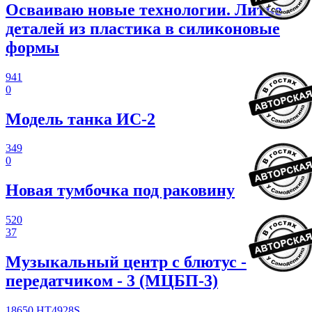
Осваиваю новые технологии. Литье
деталей из пластика в силиконовые
формы
941
0
Модель танка ИС-2
349
0
Новая тумбочка под раковину
520
37
Музыкальный центр с блютус -
передатчиком - 3 (МЦБП-3)
18650
HT4928S