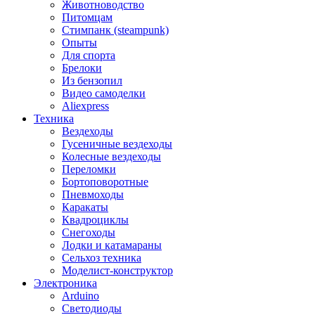
Животноводство
Питомцам
Стимпанк (steampunk)
Опыты
Для спорта
Брелоки
Из бензопил
Видео самоделки
Aliexpress
Техника
Вездеходы
Гусеничные вездеходы
Колесные вездеходы
Переломки
Бортоповоротные
Пневмоходы
Каракаты
Квадроциклы
Снегоходы
Лодки и катамараны
Сельхоз техника
Моделист-конструктор
Электроника
Arduino
Светодиоды