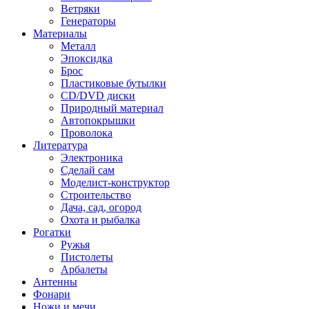
Ветряки
Генераторы
Материалы
Металл
Эпоксидка
Брос
Пластиковые бутылки
CD/DVD диски
Природный материал
Автопокрышки
Проволока
Литература
Электроника
Сделай сам
Моделист-конструктор
Строительство
Дача, сад, огород
Охота и рыбалка
Рогатки
Ружья
Пистолеты
Арбалеты
Антенны
Фонари
Ножи и мечи