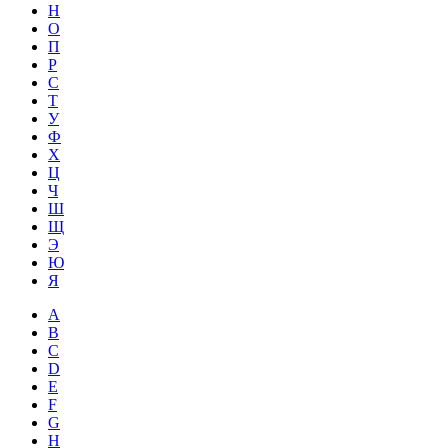
Н
О
П
Р
С
Т
У
Ф
Х
Ц
Ч
Ш
Щ
Э
Ю
Я
A
B
C
D
E
F
G
H