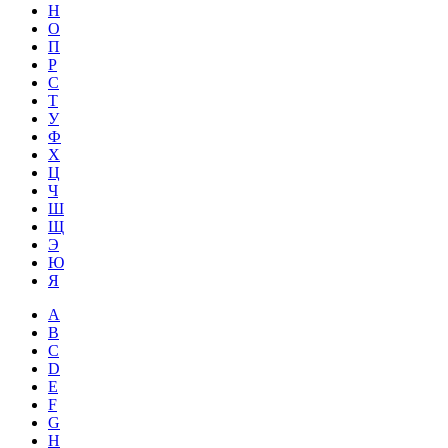
Н
О
П
Р
С
Т
У
Ф
Х
Ц
Ч
Ш
Щ
Э
Ю
Я
A
B
C
D
E
F
G
H