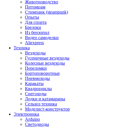
Животноводство
Питомцам
Стимпанк (steampunk)
Опыты
Для спорта
Брелоки
Из бензопил
Видео самоделки
Aliexpress
Техника
Вездеходы
Гусеничные вездеходы
Колесные вездеходы
Переломки
Бортоповоротные
Пневмоходы
Каракаты
Квадроциклы
Снегоходы
Лодки и катамараны
Сельхоз техника
Моделист-конструктор
Электроника
Arduino
Светодиоды