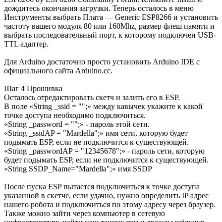
дождитесь окончания загрузки. Теперь осталось в меню
Инструменты выбрать Плата — Generic ESP8266 и установить
частоту вашего модуля 80 или 160Mhz, размер флеш памяти и
выбрать последовательный порт, к которому подключен USB-
TTL адаптер.
Для Arduino достаточно просто установить Arduino IDE с
официального сайта Arduino.cc.
Шаг 4 Прошивка
Осталось отредактировать скетч и залить его в ESP.
В поле «String _ssid = "";» между кавычек укажите к какой
точке доступа необходимо подключиться.
«String _password = "";» - пароль этой сети.
«String _ssidAP = "Mardella";» имя сети, которую будет
подымать ESP, если не подключится к существующей.
«String _passwordAP = "12345678";» - пароль сети, которую
будет подымать ESP, если не подключится к существующей.
«String SSDP_Name="Mardella";» имя SSDP
После пуска ESP пытается подключиться к точке доступа
указанной в скетче, если удачно, нужно определить IP адрес
нашего робота и подключиться по этому адресу через браузер.
Также можно зайти через компьютер в сетевую