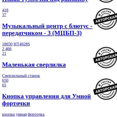
418
37
Музыкальный центр с блютус -
передатчиком - 3 (МЦБП-3)
18650
HT4928S
2 466
21
Маленькая сверлилка
Сверлильный станок
650
65
Кнопка управления для Умной
форточки
кнопка
умная
форточка