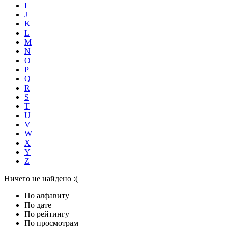
I
J
K
L
M
N
O
P
Q
R
S
T
U
V
W
X
Y
Z
Ничего не найдено :(
По алфавиту
По дате
По рейтингу
По просмотрам