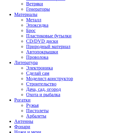
Ветряки
Генераторы
Материалы
Металл
Эпоксидка
Брос
Пластиковые бутылки
CD/DVD диски
Природный материал
Автопокрышки
Проволока
Литература
Электроника
Сделай сам
Моделист-конструктор
Строительство
Дача, сад, огород
Охота и рыбалка
Рогатки
Ружья
Пистолеты
Арбалеты
Антенны
Фонари
Ножи и мечи