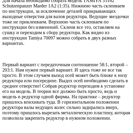
Для начала необходимо собрать модель TAMIYA 35162
Schutzenpanzer Marder 1A2 (1:35). Нижнюю часть склеиваем
по инструкции, за исключение деталей прикрывающих
выходные отверстия для валов редуктора. Ведущие звездочки
тоже не приклеиваем. Верхнюю часть склеиваем по
инструкции без изменений. Склеив все это, оставляем на
сушку и переходим к сбору редуктора. Как видно из
инструкции Tamiya 70097 можно собрать в двух разных
вариантах.
Первый вариант с передаточным соотношение 58:1, второй –
203:1. Нам нужен первый вариант. И здесь тоже не все так
просто. В этом случаем выход осей может быть ближе к низу
редуктора или посередине. Выдох осей необходимо сделать в
среднее отверстие! Собрав редуктор переходим к установке
его на модель. В теории все должно быть просто, ведь и
модель и редуктор одной фирмы. На практике – редуктор
пришлось впихивать туда. В горизонтальном положении
редуктора валы ведущих колес сильно задирались вверх,
поэтому пришлось вырезать металлическую пластину, которая
позволила закрепить редуктор в нужном положении.