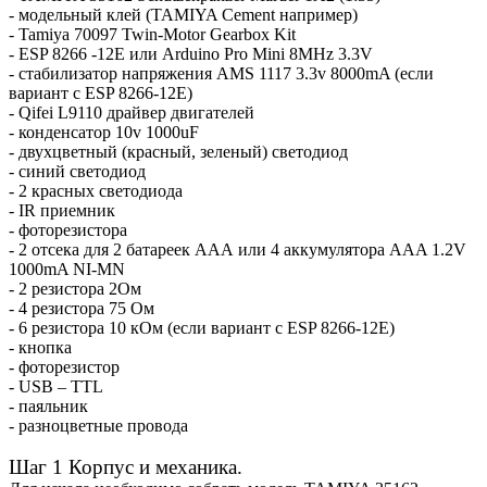
- модельный клей (TAMIYA Cement например)
- Tamiya 70097 Twin-Motor Gearbox Kit
- ESP 8266 -12E или Arduino Pro Mini 8MHz 3.3V
- стабилизатор напряжения AMS 1117 3.3v 8000mA (если
вариант с ESP 8266-12E)
- Qifei L9110 драйвер двигателей
- конденсатор 10v 1000uF
- двухцветный (красный, зеленый) светодиод
- синий светодиод
- 2 красных светодиода
- IR приемник
- фоторезистора
- 2 отсека для 2 батареек ААА или 4 аккумулятора AAA 1.2V
1000mA NI-MN
- 2 резистора 2Ом
- 4 резистора 75 Ом
- 6 резистора 10 кОм (если вариант с ESP 8266-12E)
- кнопка
- фоторезистор
- USB – TTL
- паяльник
- разноцветные провода
Шаг 1 Корпус и механика.