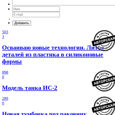
Добавить
503
3
Осваиваю новые технологии. Литье
деталей из пластика в силиконовые
формы
898
0
Модель танка ИС-2
289
0
Новая тумбочка под раковину