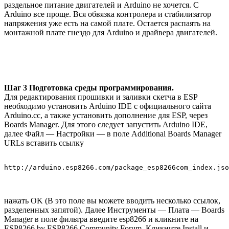
раздельное питание двигателей и Arduino не хочется. С
Arduino все проще. Вся обвязка контролера и стабилизатор
напряжения уже есть на самой плате. Остается распаять на
монтажной плате гнездо для Arduino и драйвера двигателей.
Шаг 3 Подготовка среды программирования.
Для редактирования прошивки и заливки скетча в ESP
необходимо установить Arduino IDE с официального сайта
Arduino.cc, а также установить дополнение для ESP, через
Boards Manager. Для этого следует запустить Arduino IDE,
далее Файл — Настройки — в поле Additional Boards Manager
URLs вставить ссылку
http://arduino.esp8266.com/package_esp8266com_index.jso
нажать OK (В это поле вы можете вводить несколько ссылок,
разделенных запятой). Далее Инструменты — Плата — Boards
Manager в поле фильтра введите esp8266 и кликните на
ESP8266 by ESP8266 Community Forum. Кликните Install и