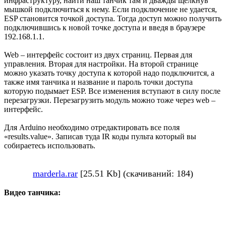
инфраструктуру, найти наш танчик там и дважды щёлкнув
мышкой подключиться к нему. Если подключение не удается,
ESP становится точкой доступа. Тогда доступ можно получить
подключившись к новой точке доступа и введя в браузере
192.168.1.1.
Web – интерфейс состоит из двух страниц. Первая для
управления. Вторая для настройки. На второй странице
можно указать точку доступа к которой надо подключится, а
также имя танчика и название и пароль точки доступа
которую подымает ESP. Все изменения вступают в силу после
перезагрузки. Перезагрузить модуль можно тоже через web –
интерфейс.
Для Arduino необходимо отредактировать все поля
«results.value». Записав туда IR коды пульта который вы
собираетесь использовать.
marderla.rar
[25.51 Kb] (скачиваний: 184)
Видео танчика: