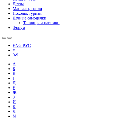
Детям
Мангалы, грили
Походы, туризм
Дачные самоделки
Теплицы и парники
Форум
ENG
РУС
#
0-9
А
Б
В
Г
Д
Е
Ж
З
И
К
Л
М