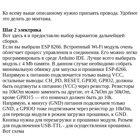
Ко всему выше описанному нужно припаять провода. Удобнее
это делать до монтажа.
Шаг 2 электрика
Вот здесь я и предоставлю выбор вариантов дальнейшей
сборки.
Если вы выбрали ESP 8266. Встроенный Wi-Fi модуль очень
облегчает процесс управления и соединения. Его можно легко
программировать в среде Arduino IDE. Лучше всего выбирать
модуль с 4 Mb памяти. В данном случае необходимо собрать
минимальную обвязку для запуска и прошивки ESP-8266.
Напрямую к питанию подключается только вывод VCC,
остальные выводы: CH_PD, RESET, GPIO0, GPIO2, должны
быть подтянуты к питанию (VCC) через резистор. Резисторы
на 10kOm можно заменить на другие, от 4,7kOm до 50kOm,
кроме GPIO15 — его номинал должен быть до 10k.
Напрямую, к минусу (GND) питания подключаем только
GND, а GPIOO тоже подтягиваем через резистор до 10kOm,
для перевода модуля в режим загрузки прошивки, к GND.
Кнопка нужна для перезагрузки и прошивки модуля. Разъем
для подключения USB-TTL - для осуществления прошивки.
Вот схема