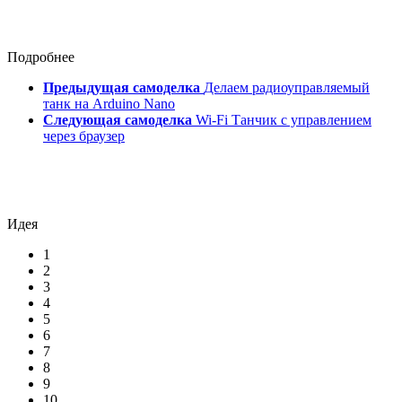
Подробнее
Предыдущая самоделка
Делаем радиоуправляемый
танк на Arduino Nano
Следующая самоделка
Wi-Fi Танчик с управлением
через браузер
Идея
1
2
3
4
5
6
7
8
9
10