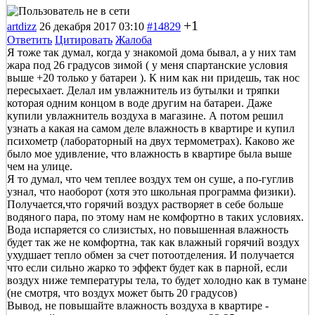
+1
artdizz
26 декабря 2017 03:10
#14829
Ответить
Цитировать
Жалоба
Я тоже так думал, когда у знакомой дома бывал, а у них там
жара под 26 градусов зимой ( у меня спартанские условия
выше +20 только у батареи ). К ним как ни придешь, так нос
пересыхает. Делал им увлажнитель из бутылки и тряпки
которая одним концом в воде другим на батареи. Даже
купили увлажнитель воздуха в магазине. А потом решил
узнать а какая на самом деле влажность в квартире и купил
психометр (лабораторный на двух термометрах). Каково же
было мое удивление, что влажность в квартире была выше
чем на улице.
Я то думал, что чем теплее воздух тем он суше, а по-гуглив
узнал, что наоборот (хотя это школьная программа физики).
Получается,что горячий воздух растворяет в себе больше
водяного пара, по этому нам не комфортно в таких условиях.
Вода испаряется со слизистых, но повышенная влажность
будет так же не комфортна, так как влажный горячий воздух
ухудшает тепло обмен за счет потоотделения. И получается
что если сильно жарко то эффект будет как в парной, если
воздух ниже температуры тела, то будет холодно как в тумане
(не смотря, что воздух может быть 20 градусов)
Вывод, не повышайте влажность воздуха в квартире -