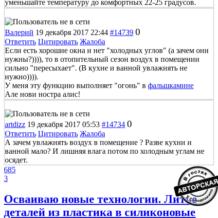
уменьшайте температуру до комфортных 22-25 градусов.
0
Валерий
19 декабря 2017 22:44
#14739
Ответить
Цитировать
Жалоба
Если есть хорошие окна и нет "холодных углов" (а зачем они
нужны?)))), то в отопительный сезон воздух в помещении
сильно "пересыхает". (В кухне и ванной увлажнять не
нужно)))).
У меня эту функцию выполняет "огонь" в
фальшкамине
Але нови ностра алис!
0
artdizz
19 декабря 2017 05:53
#14734
Ответить
Цитировать
Жалоба
А зачем увлажнять воздух в помещение ? Разве кухни и
ванной мало? И лишняя влага потом по холодным углам не
осядет.
685
3
Осваиваю новые технологии. Литье
деталей из пластика в силиконовые