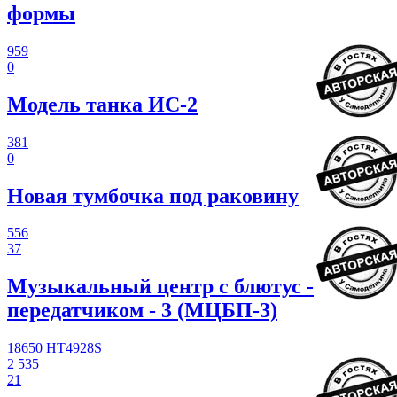
формы
959
0
Модель танка ИС-2
381
0
Новая тумбочка под раковину
556
37
Музыкальный центр с блютус -
передатчиком - 3 (МЦБП-3)
18650
HT4928S
2 535
21