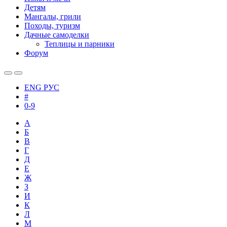
Детям
Мангалы, грили
Походы, туризм
Дачные самоделки
Теплицы и парники
Форум
ENG
РУС
#
0-9
А
Б
В
Г
Д
Е
Ж
З
И
К
Л
М