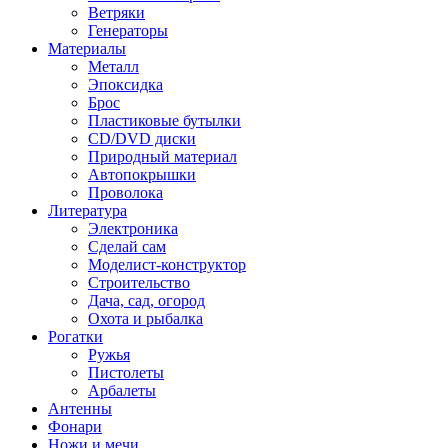
Ветряки
Генераторы
Материалы
Металл
Эпоксидка
Брос
Пластиковые бутылки
CD/DVD диски
Природный материал
Автопокрышки
Проволока
Литература
Электроника
Сделай сам
Моделист-конструктор
Строительство
Дача, сад, огород
Охота и рыбалка
Рогатки
Ружья
Пистолеты
Арбалеты
Антенны
Фонари
Ножи и мечи