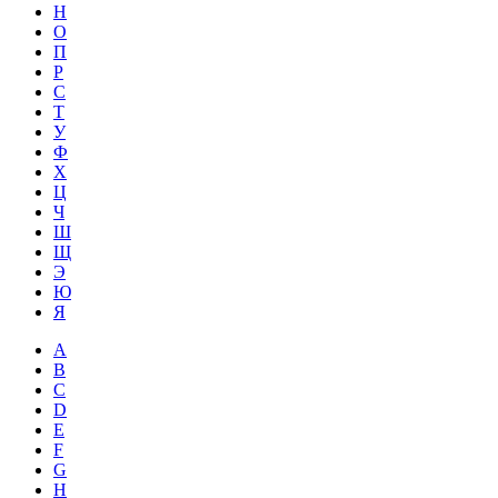
Н
О
П
Р
С
Т
У
Ф
Х
Ц
Ч
Ш
Щ
Э
Ю
Я
A
B
C
D
E
F
G
H