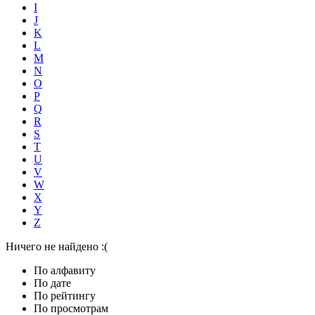
I
J
K
L
M
N
O
P
Q
R
S
T
U
V
W
X
Y
Z
Ничего не найдено :(
По алфавиту
По дате
По рейтингу
По просмотрам