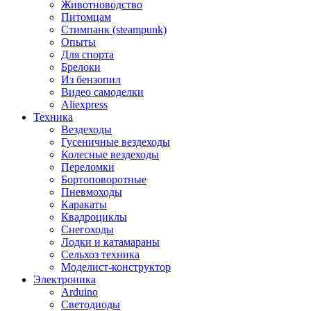
Животноводство
Питомцам
Стимпанк (steampunk)
Опыты
Для спорта
Брелоки
Из бензопил
Видео самоделки
Aliexpress
Техника
Вездеходы
Гусеничные вездеходы
Колесные вездеходы
Переломки
Бортоповоротные
Пневмоходы
Каракаты
Квадроциклы
Снегоходы
Лодки и катамараны
Сельхоз техника
Моделист-конструктор
Электроника
Arduino
Светодиоды