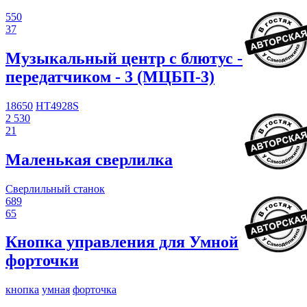
550
37
Музыкальный центр с блютус -
передатчиком - 3 (МЦБП-3)
18650
HT4928S
2 530
21
Маленькая сверлилка
Сверлильный станок
689
65
Кнопка управления для Умной
форточки
кнопка
умная
форточка