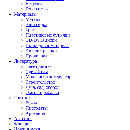
Ветряки
Генераторы
Материалы
Металл
Эпоксидка
Брос
Пластиковые бутылки
CD/DVD диски
Природный материал
Автопокрышки
Проволока
Литература
Электроника
Сделай сам
Моделист-конструктор
Строительство
Дача, сад, огород
Охота и рыбалка
Рогатки
Ружья
Пистолеты
Арбалеты
Антенны
Фонари
Ножи и мечи