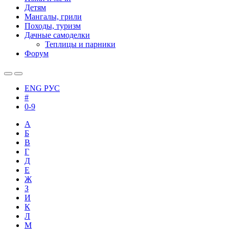
Детям
Мангалы, грили
Походы, туризм
Дачные самоделки
Теплицы и парники
Форум
ENG
РУС
#
0-9
А
Б
В
Г
Д
Е
Ж
З
И
К
Л
М