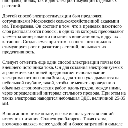
площадях, полях, так и для электростимуляции отдельных
растений.
Другой способ электростимуляции был предложен
сотрудниками Московской сельскохозяйственной академии
им. Тимирязева. Он состоит в том, что в пределах пахотного
слоя располагаются полосы, в одних из которых преобладают
элементы минерального питания в виде анионов, в других -
катионов. Создаваемая при этом разность потенциалов
стимулирует рост и развитие растений, повышает их
продуктивность.
Следует отметить еще один способ электризации почвы без
внешнего источника тока. Он для создания электролизуемых
агрономических полей предполагает использование
электромагнитного поля Земли, для этого укладываются на
небольшой глубине, такой, чтобы не мешать проведению
обычных агрономических работ, вдоль грядок, между ними,
через определенный интервал стального провода. При этом на
таких электродах наводится небольшая ЭДС, величиной 25-35
мВ.
В описанном ниже опыте, все же используется внешний
источник питания. Солнечную батарею. Такая схема,
возможно являясь менее удобной и более затратной в смысле