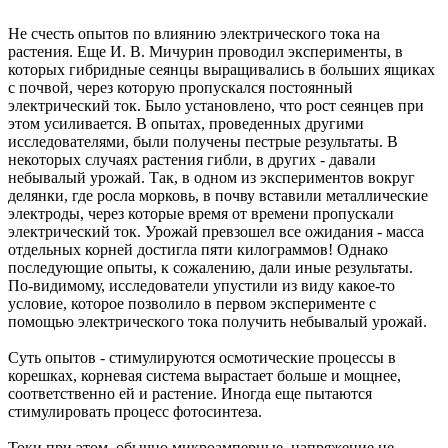
Не счесть опытов по влиянию электрического тока на
растения. Еще И. В. Мичурин проводил эксперименты, в
которых гибридные сеянцы выращивались в больших ящиках
с почвой, через которую пропускался постоянный
электрический ток. Было установлено, что рост сеянцев при
этом усиливается. В опытах, проведенных другими
исследователями, были получены пестрые результаты. В
некоторых случаях растения гибли, в других - давали
небывалый урожай. Так, в одном из экспериментов вокруг
делянки, где росла морковь, в почву вставили металлические
электроды, через которые время от времени пропускали
электрический ток. Урожай превзошел все ожидания - масса
отдельных корней достигла пяти килограммов! Однако
последующие опыты, к сожалению, дали иные результаты.
По-видимому, исследователи упустили из виду какое-то
условие, которое позволило в первом эксперименте с
помощью электрического тока получить небывалый урожай.
Суть опытов - стимулируются осмотические процессы в
корешках, корневая система вырастает больше и мощнее,
соответственно ей и растение. Иногда еще пытаются
стимулировать процесс фотосинтеза.
Токи при этом, обычно микроамперные, напряжение не