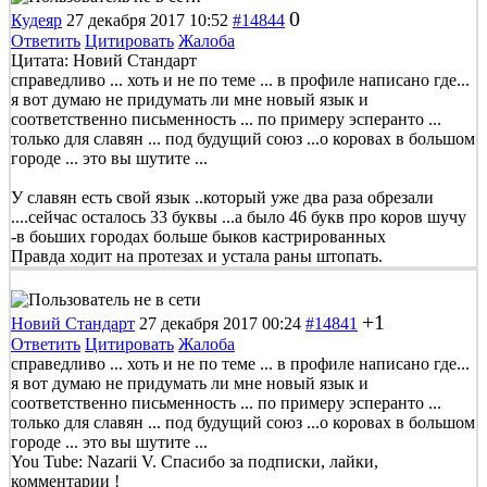
0
Кудеяр
27 декабря 2017 10:52
#14844
Ответить
Цитировать
Жалоба
Цитата: Новий Стандарт
справедливо ... хоть и не по теме ... в профиле написано где...
я вот думаю не придумать ли мне новый язык и
соответственно письменность ... по примеру эсперанто ...
только для славян ... под будущий союз ...о коровах в большом
городе ... это вы шутите ...
У славян есть свой язык ..который уже два раза обрезали
....сейчас осталось 33 буквы ...а было 46 букв про коров шучу
-в боьших городах больше быков кастрированных
Правда ходит на протезах и устала раны штопать.
+1
Новий Стандарт
27 декабря 2017 00:24
#14841
Ответить
Цитировать
Жалоба
справедливо ... хоть и не по теме ... в профиле написано где...
я вот думаю не придумать ли мне новый язык и
соответственно письменность ... по примеру эсперанто ...
только для славян ... под будущий союз ...о коровах в большом
городе ... это вы шутите ...
You Tube: Nazarii V. Спасибо за подписки, лайки,
комментарии !