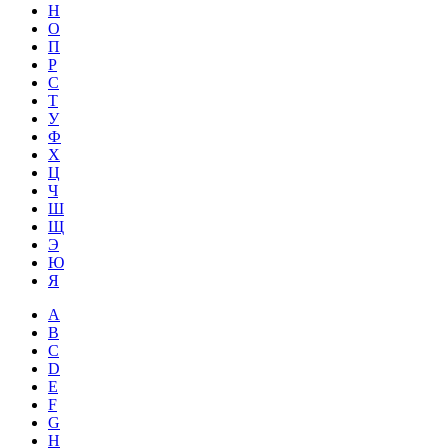
Н
О
П
Р
С
Т
У
Ф
Х
Ц
Ч
Ш
Щ
Э
Ю
Я
A
B
C
D
E
F
G
H