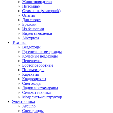
Животноводство
Питомцам
Стимпанк (steampunk)
Опыты
Для спорта
Брелоки
Из бензопил
Видео самоделки
Aliexpress
Техника
Вездеходы
Гусеничные вездеходы
Колесные вездеходы
Переломки
Бортоповоротные
Пневмоходы
Каракаты
Квадроциклы
Снегоходы
Лодки и катамараны
Сельхоз техника
Моделист-конструктор
Электроника
Arduino
Светодиоды