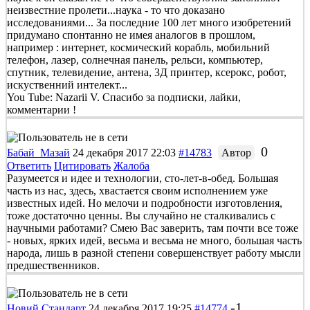
неизвестние пролети...наука - то что доказано
исследованиями... За последние 100 лет много изобретений
придумано спонтанно не имея аналогов в прошлом,
например : интернет, космический корабль, мобильний
телефон, лазер, солнечная панель, рельси, компьютер,
спутник, телевидение, антена, 3Д принтер, ксерокс, робот,
искуственний интелект...
You Tube: Nazarii V. Спасибо за подписки, лайки,
комментарии !
0
Бабай_Мазай
24 декабря 2017 22:03
#14783
Автор
Ответить
Цитировать
Жалоба
Разумеется и идее и технологии, сто-лет-в-обед. Большая
часть из нас, здесь, хвастается своим исполнением уже
известных идей. Но мелочи и подробности изготовления,
тоже достаточно ценны. Вы случайно не сталкивались с
научными работами? Смею Вас заверить, там почти все тоже
- новых, ярких идей, весьма и весьма не много, большая часть
народа, лишь в разной степени совершенствует работу мысли
предшественников.
-1
Новий Стандарт
24 декабря 2017 19:25
#14774