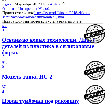
0
Кудеяр
24 декабря 2017 14:57
#14766
Ответить
Цитировать
Жалоба
Привет смотри моя
https://usamodelkina.ru/9218-elektro-
stimulyator-rosta-komnatnyh-rasteniy.html
Правда ходит на протезах и устала раны штопать.
666
3
Осваиваю новые технологии. Литье
деталей из пластика в силиконовые
формы
952
0
Модель танка ИС-2
374
0
Новая тумбочка под раковину