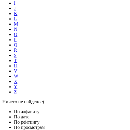
I
J
K
L
M
N
O
P
Q
R
S
T
U
V
W
X
Y
Z
Ничего не найдено :(
По алфавиту
По дате
По рейтингу
По просмотрам