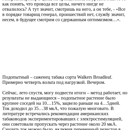
как понять, что провода все целы, ничего нигде не
отвалилось? А тут значит, смотришь на него, а он тебе, - «Все
в порядке товарищ генерал, проишествий нет, службу значит,
несем, в будущее смотрим со сдержанным оптимизмом…».
Подопытный – саженец табака сорта Walkers Broadleaf.
Примерно четверть вольта под нагрузкой. Вечером.
Сейчас, лето спустя, могу подвести итоги – метод работает, но
результаты не выдающиеся – подопытное растение было
крупнее соседей на 10…15%, зацвело раньше на 4…5дней.
Ток доходил до 35…38 мкА, что пожалую многовато. В
литературе встречались рекомендации американских
табаководов экспериментировавших с электростимуляцией,
они советовали пропускать через растение около 20 мкА.
Снизить ток можно было, включив переменный резистор в