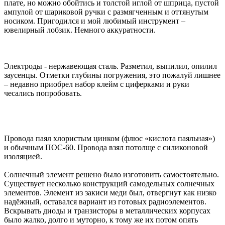
плате, но можно обойтись и толстой иглой от шприца, пустой
ампулой от шариковой ручки с размягченным и оттянутым
носиком. Пригодился и мой любимый инструмент –
ювелирный лобзик. Немного аккуратности.
Электроды - нержавеющая сталь. Разметил, выпилил, опилил
заусенцы. Отметки глубины погружения, это пожалуй лишнее
– недавно приобрел набор клейм с циферками и руки
чесались попробовать.
Провода паял хлористым цинком (флюс «кислота паяльная»)
и обычным ПОС-60. Провода взял потолще с силиконовой
изоляцией.
Солнечный элемент решено было изготовить самостоятельно.
Существует несколько конструкций самодельных солнечных
элементов. Элемент из закиси меди был, отвергнут как низко
надёжный, оставался вариант из готовых радиоэлементов.
Вскрывать диоды и транзисторы в металлических корпусах
было жалко, долго и муторно, к тому же их потом опять