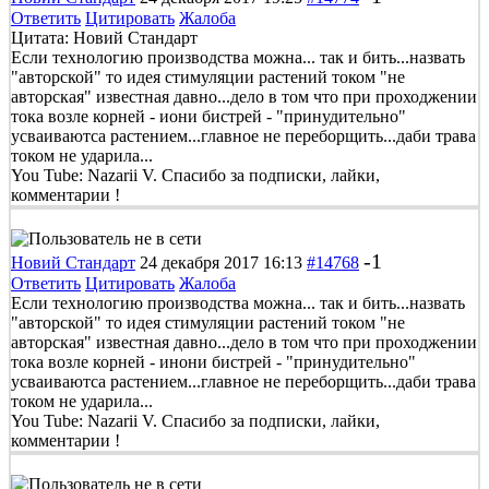
Ответить
Цитировать
Жалоба
Цитата: Новий Стандарт
Если технологию производства можна... так и бить...назвать
"авторской" то идея стимуляции растений током "не
авторская" известная давно...дело в том что при проходжении
тока возле корней - иони бистрей - "принудительно"
усваиваютса растением...главное не переборщить...даби трава
током не ударила...
You Tube: Nazarii V. Спасибо за подписки, лайки,
комментарии !
-1
Новий Стандарт
24 декабря 2017 16:13
#14768
Ответить
Цитировать
Жалоба
Если технологию производства можна... так и бить...назвать
"авторской" то идея стимуляции растений током "не
авторская" известная давно...дело в том что при проходжении
тока возле корней - инони бистрей - "принудительно"
усваиваютса растением...главное не переборщить...даби трава
током не ударила...
You Tube: Nazarii V. Спасибо за подписки, лайки,
комментарии !