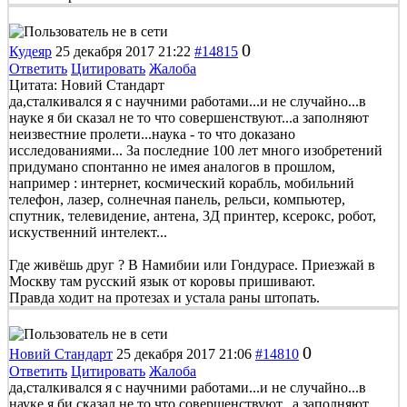
0
Кудеяр
25 декабря 2017 21:22
#14815
Ответить
Цитировать
Жалоба
Цитата: Новий Стандарт
да,сталкивался я с научними работами...и не случайно...в
науке я би сказал не то что совершенствуют...а заполняют
неизвестние пролети...наука - то что доказано
исследованиями... За последние 100 лет много изобретений
придумано спонтанно не имея аналогов в прошлом,
например : интернет, космический корабль, мобильний
телефон, лазер, солнечная панель, рельси, компьютер,
спутник, телевидение, антена, 3Д принтер, ксерокс, робот,
искуственний интелект...
Где живёшь друг ? В Намибии или Гондурасе. Приезжай в
Москву там русский язык от коровы пришивают.
Правда ходит на протезах и устала раны штопать.
0
Новий Стандарт
25 декабря 2017 21:06
#14810
Ответить
Цитировать
Жалоба
да,сталкивался я с научними работами...и не случайно...в
науке я би сказал не то что совершенствуют...а заполняют