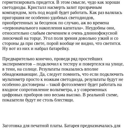
герметизировать придется. В этом смысле, чудо как хороши
светодиоды. Кристалл насмерть залит прозрачным
компаундом, хоть под водой будет работать. Как раз валялась
пригоршня не особенно удобных светодиодов,
приобретенных за бесценок по случаю, аж во времена
«первоначального накопления капитала». Неудобны они,
относительно слабым свечением и очень длиннофокусной
линзочкой на торце. Угол поля зрения довольно узкий и со
стороны да при свете, порой вообще не видно, что светится.
Ну вот из них и набрал батарейку.
Предварительно конечно, проведя ряд простейших
экспериментов – подключил к тестеру и повертелся на улице,
в тени, на солнце. Результаты показались вполне
обнадеживающие. Да, следует помнить, что если подключить
мультиметр просто к ножкам светодиода, результаты будут не
особенно достоверны – такой фотоэлемент будет работать на
входное сопротивление вольтметра, а у современных
цифровых приборов оно весьма высоко. В реальной схеме,
показатели будут не столь блестящи.
Заготовка для печатной платы. Батарея предназначалась для