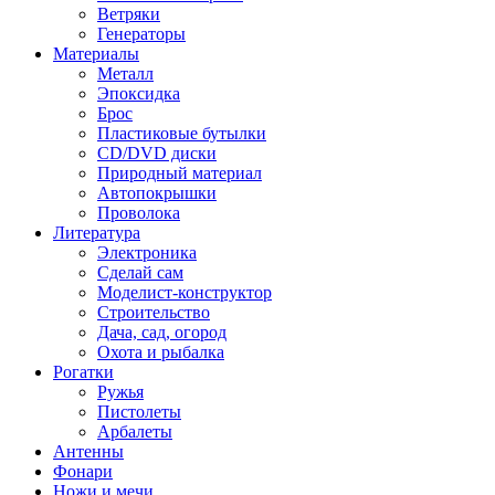
Ветряки
Генераторы
Материалы
Металл
Эпоксидка
Брос
Пластиковые бутылки
CD/DVD диски
Природный материал
Автопокрышки
Проволока
Литература
Электроника
Сделай сам
Моделист-конструктор
Строительство
Дача, сад, огород
Охота и рыбалка
Рогатки
Ружья
Пистолеты
Арбалеты
Антенны
Фонари
Ножи и мечи