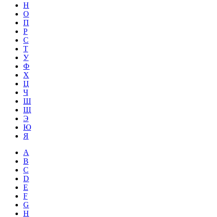
Н
О
П
Р
С
Т
У
Ф
Х
Ц
Ч
Ш
Щ
Э
Ю
Я
A
B
C
D
E
F
G
H