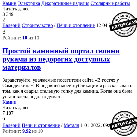
Камин
Электрика
Декоративные изделия
Столярные работы
Читать далее
3 349
2
Валерий
Строительство
/
Печи и отопление
12-04-2022, 07:10
3
Рейтинг:
10
из 10
Простой каминный портал своими
руками из недорогих доступных
материалов
Здравствуйте, уважаемые посетители сайта «В гостях у
Самоделкина»! В недавней моей публикации я рассказывал о
том, как я сварил стальную топку для камина. Когда она была
установлена, я долго думал
Камин
Читать далее
7 187
6
9
Валерий
Печи и отопление
/
Металл
1-01-2022, 09:36
Рейтинг:
9.92
из 10