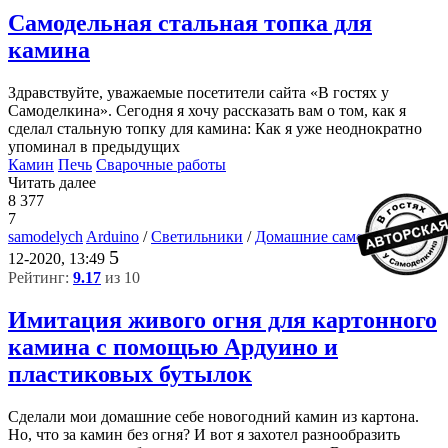
Самодельная стальная топка для
камина
Здравствуйте, уважаемые посетители сайта «В гостях у
Самоделкина». Сегодня я хочу рассказать вам о том, как я
сделал стальную топку для камина: Как я уже неоднократно
упоминал в предыдущих
Камин
Печь
Сварочные работы
Читать далее
8 377
7
samodelych
Arduino
/
Светильники
/
Домашние самоделки
29-
5
12-2020, 13:49
Рейтинг:
9.17
из 10
Имитация живого огня для картонного
камина с помощью Ардуино и
пластиковых бутылок
Сделали мои домашние себе новогодний камин из картона.
Но, что за камин без огня? И вот я захотел разнообразить