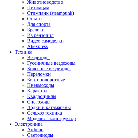
Животноводство
Питомцам
Стимпанк (steampunk)
Опыты
Для спорта
Брелоки
Из бензопил
Видео самоделки
Aliexpress
Техника
Вездеходы
Гусеничные вездеходы
Колесные вездеходы
Переломки
Бортоповоротные
Пневмоходы
Каракаты
Квадроциклы
Снегоходы
Лодки и катамараны
Сельхоз техника
Моделист-конструктор
Электроника
Arduino
Светодиоды