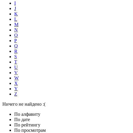
I
J
K
L
M
N
O
P
Q
R
S
T
U
V
W
X
Y
Z
Ничего не найдено :(
По алфавиту
По дате
По рейтингу
По просмотрам