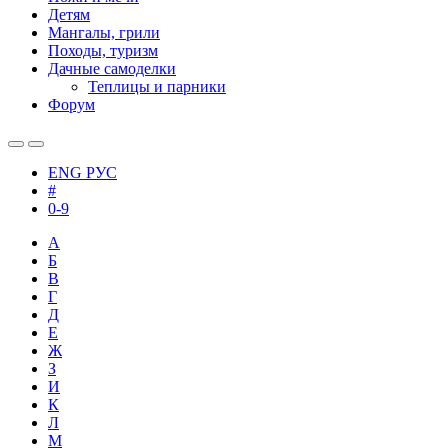
Детям
Мангалы, грили
Походы, туризм
Дачные самоделки
Теплицы и парники
Форум
ENG
РУС
#
0-9
А
Б
В
Г
Д
Е
Ж
З
И
К
Л
М