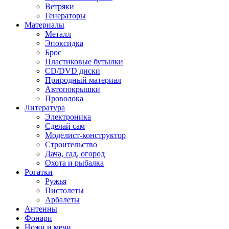
Ветряки
Генераторы
Материалы
Металл
Эпоксидка
Брос
Пластиковые бутылки
CD/DVD диски
Природный материал
Автопокрышки
Проволока
Литература
Электроника
Сделай сам
Моделист-конструктор
Строительство
Дача, сад, огород
Охота и рыбалка
Рогатки
Ружья
Пистолеты
Арбалеты
Антенны
Фонари
Ножи и мечи