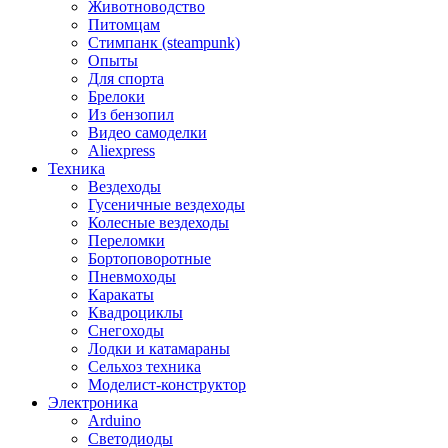
Животноводство
Питомцам
Стимпанк (steampunk)
Опыты
Для спорта
Брелоки
Из бензопил
Видео самоделки
Aliexpress
Техника
Вездеходы
Гусеничные вездеходы
Колесные вездеходы
Переломки
Бортоповоротные
Пневмоходы
Каракаты
Квадроциклы
Снегоходы
Лодки и катамараны
Сельхоз техника
Моделист-конструктор
Электроника
Arduino
Светодиоды