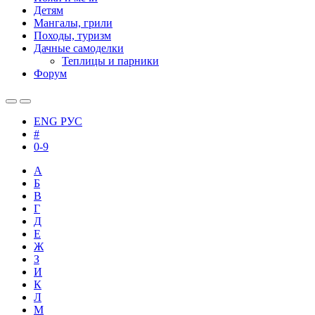
Детям
Мангалы, грили
Походы, туризм
Дачные самоделки
Теплицы и парники
Форум
ENG
РУС
#
0-9
А
Б
В
Г
Д
Е
Ж
З
И
К
Л
М