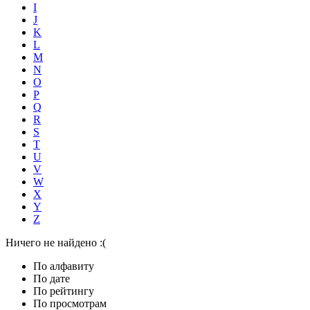
I
J
K
L
M
N
O
P
Q
R
S
T
U
V
W
X
Y
Z
Ничего не найдено :(
По алфавиту
По дате
По рейтингу
По просмотрам