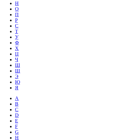
Н
О
П
Р
С
Т
У
Ф
Х
Ц
Ч
Ш
Щ
Э
Ю
Я
A
B
C
D
E
F
G
H