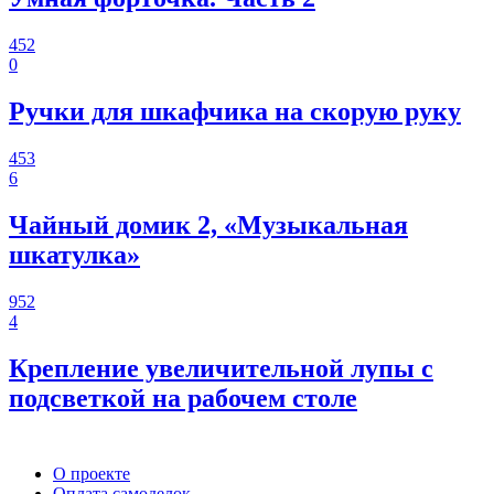
452
0
Ручки для шкафчика на скорую руку
453
6
Чайный домик 2, «Музыкальная
шкатулка»
952
4
Крепление увеличительной лупы с
подсветкой на рабочем столе
О проекте
Оплата самоделок