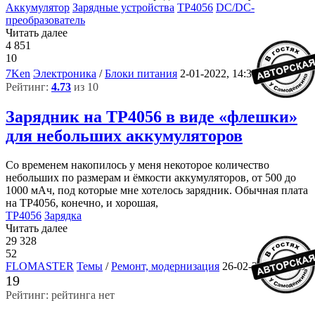
Аккумулятор
Зарядные устройства
TP4056
DC/DC-
преобразователь
Читать далее
4 851
10
5
7Ken
Электроника
/
Блоки питания
2-01-2022, 14:33
Рейтинг:
4.73
из 10
Зарядник на TP4056 в виде «флешки»
для небольших аккумуляторов
Со временем накопилось у меня некоторое количество
небольших по размерам и ёмкости аккумуляторов, от 500 до
1000 мАч, под которые мне хотелось зарядник. Обычная плата
на ТР4056, конечно, и хорошая,
TP4056
Зарядка
Читать далее
29 328
52
FLOMASTER
Темы
/
Ремонт, модернизация
26-02-2021, 17:23
19
Рейтинг: рейтинга нет