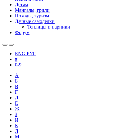
Детям
Мангалы, грили
Походы, туризм
Дачные самоделки
Теплицы и парники
Форум
ENG
РУС
#
0-9
А
Б
В
Г
Д
Е
Ж
З
И
К
Л
М