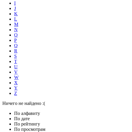
I
J
K
L
M
N
O
P
Q
R
S
T
U
V
W
X
Y
Z
Ничего не найдено :(
По алфавиту
По дате
По рейтингу
По просмотрам