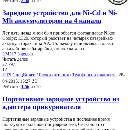
Рейтинг:
8.58
из 10
Зарядное устройство для Ni-Cd и Ni-
Mh аккумуляторов на 4 канала
Лет пять назад мной был приобретен фотоаппарат Nikon
Coolpix L320, который работает на четырех батарейках/
аккумуляторах типа АА. По началу использовал только
алкалайновые батарейки, но их хватало на
LM317
Зарядка
Читать далее
27 797
12
HTS
СпецВидео
/
Блоки питания
/
Телефоны и планшеты
28-
31
04-2015, 15:27
Рейтинг:
1.56
из 10
Портативное зарядное устройство из
адаптера прикуривателя
Портативные зарядные устройства в последнее время
пользуются большой популярностью. Связано это с
увеличением количества носимых устройств, а также их