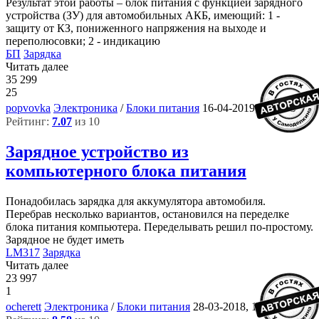
Результат этой работы – блок питания с функцией зарядного
устройства (ЗУ) для автомобильных АКБ, имеющий: 1 -
защиту от КЗ, пониженного напряжения на выходе и
переполюсовки; 2 - индикацию
БП
Зарядка
Читать далее
35 299
25
8
popvovka
Электроника
/
Блоки питания
16-04-2019, 08:32
Рейтинг:
7.07
из 10
Зарядное устройство из
компьютерного блока питания
Понадобилась зарядка для аккумулятора автомобиля.
Перебрав несколько вариантов, остановился на переделке
блока питания компьютера. Переделывать решил по-простому.
Зарядное не будет иметь
LM317
Зарядка
Читать далее
23 997
1
8
ocherett
Электроника
/
Блоки питания
28-03-2018, 17:07