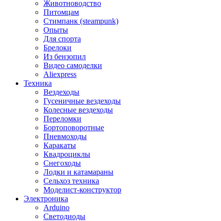
Животноводство
Питомцам
Стимпанк (steampunk)
Опыты
Для спорта
Брелоки
Из бензопил
Видео самоделки
Aliexpress
Техника
Вездеходы
Гусеничные вездеходы
Колесные вездеходы
Переломки
Бортоповоротные
Пневмоходы
Каракаты
Квадроциклы
Снегоходы
Лодки и катамараны
Сельхоз техника
Моделист-конструктор
Электроника
Arduino
Светодиоды