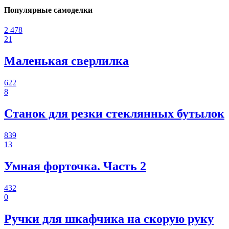
Популярные самоделки
2 478
21
Маленькая сверлилка
622
8
Станок для резки стеклянных бутылок
839
13
Умная форточка. Часть 2
432
0
Ручки для шкафчика на скорую руку