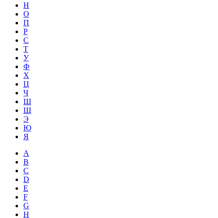
Н
О
П
Р
С
Т
У
Ф
Х
Ц
Ч
Ш
Щ
Э
Ю
Я
A
B
C
D
E
F
G
H