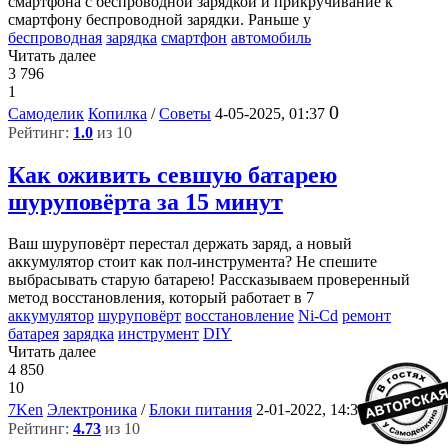
смартфона с беспроводной зарядкой и прикручивание к
смартфону беспроводной зарядки. Раньше у
беспроводная
зарядка
смартфон
автомобиль
Читать далее
3 796
1
0
Самоделик
Копилка
/
Советы
4-05-2025, 01:37
Рейтинг:
1.0
из 10
Как оживить севшую батарею
шуруповёрта за 15 минут
Ваш шуруповёрт перестал держать заряд, а новый
аккумулятор стоит как пол-инструмента? Не спешите
выбрасывать старую батарею! Рассказываем проверенный
метод восстановления, который работает в 7
аккумулятор
шуруповёрт
восстановление
Ni-Cd
ремонт
батарея
зарядка
инструмент
DIY
Читать далее
4 850
10
5
7Ken
Электроника
/
Блоки питания
2-01-2022, 14:33
Рейтинг:
4.73
из 10