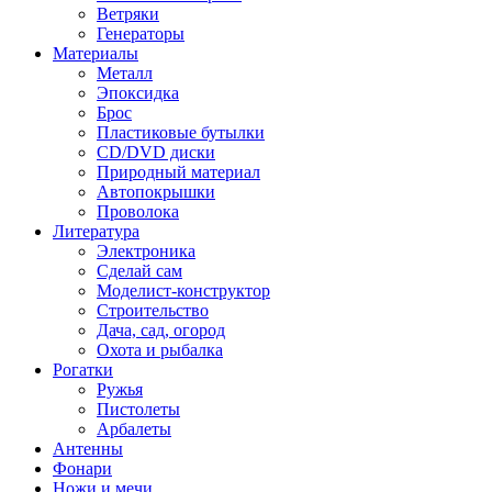
Ветряки
Генераторы
Материалы
Металл
Эпоксидка
Брос
Пластиковые бутылки
CD/DVD диски
Природный материал
Автопокрышки
Проволока
Литература
Электроника
Сделай сам
Моделист-конструктор
Строительство
Дача, сад, огород
Охота и рыбалка
Рогатки
Ружья
Пистолеты
Арбалеты
Антенны
Фонари
Ножи и мечи