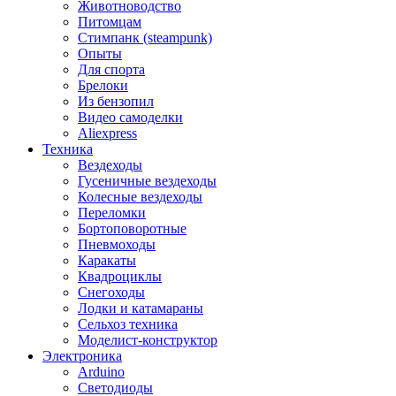
Животноводство
Питомцам
Стимпанк (steampunk)
Опыты
Для спорта
Брелоки
Из бензопил
Видео самоделки
Aliexpress
Техника
Вездеходы
Гусеничные вездеходы
Колесные вездеходы
Переломки
Бортоповоротные
Пневмоходы
Каракаты
Квадроциклы
Снегоходы
Лодки и катамараны
Сельхоз техника
Моделист-конструктор
Электроника
Arduino
Светодиоды