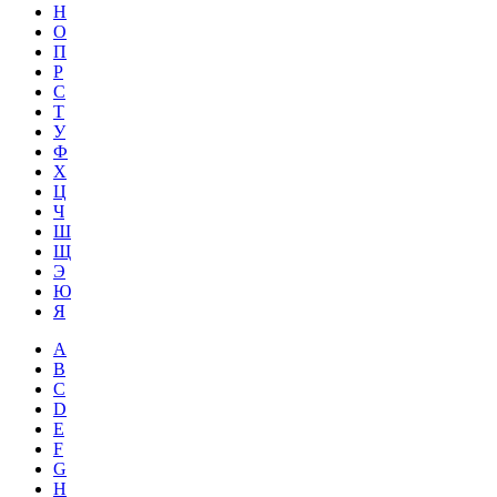
Н
О
П
Р
С
Т
У
Ф
Х
Ц
Ч
Ш
Щ
Э
Ю
Я
A
B
C
D
E
F
G
H