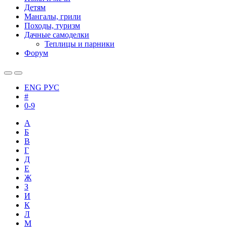
Детям
Мангалы, грили
Походы, туризм
Дачные самоделки
Теплицы и парники
Форум
ENG
РУС
#
0-9
А
Б
В
Г
Д
Е
Ж
З
И
К
Л
М