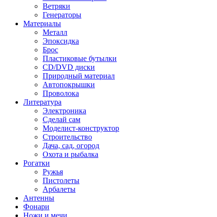
Ветряки
Генераторы
Материалы
Металл
Эпоксидка
Брос
Пластиковые бутылки
CD/DVD диски
Природный материал
Автопокрышки
Проволока
Литература
Электроника
Сделай сам
Моделист-конструктор
Строительство
Дача, сад, огород
Охота и рыбалка
Рогатки
Ружья
Пистолеты
Арбалеты
Антенны
Фонари
Ножи и мечи