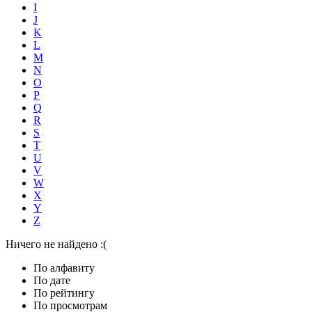
I
J
K
L
M
N
O
P
Q
R
S
T
U
V
W
X
Y
Z
Ничего не найдено :(
По алфавиту
По дате
По рейтингу
По просмотрам