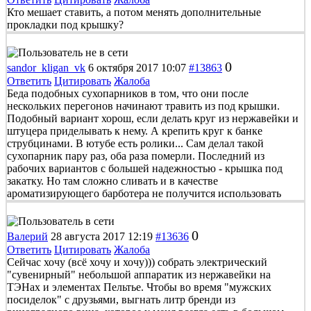
Кто мешает ставить, а потом менять дополнительные
прокладки под крышку?
0
sandor_kligan_vk
6 октября 2017 10:07
#13863
Ответить
Цитировать
Жалоба
Беда подобных сухопарников в том, что они после
нескольких перегонов начинают травить из под крышки.
Подобный вариант хорош, если делать круг из нержавейки и
штуцера приделывать к нему. А крепить круг к банке
струбцинами. В ютубе есть ролики... Сам делал такой
сухопарник пару раз, оба раза померли. Последний из
рабочих вариантов с большей надежностью - крышка под
закатку. Но там сложно сливать и в качестве
ароматизирующего барботера не получится использовать
0
Валерий
28 августа 2017 12:19
#13636
Ответить
Цитировать
Жалоба
Сейчас хочу (всё хочу и хочу))) собрать электрический
"сувенирный" небольшой аппаратик из нержавейки на
ТЭНах и элементах Пельтье. Чтобы во время "мужских
посиделок" с друзьями, выгнать литр бренди из