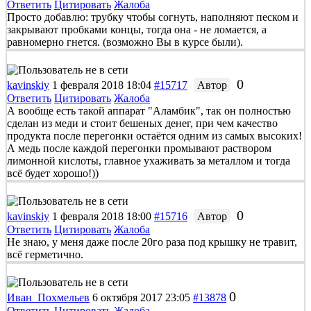
Ответить
Цитировать
Жалоба
Просто добавлю: трубку чтобы согнуть, наполняют песком и
закрывают пробками концы, тогда она - не ломается, а
равномерно гнется. (возможно Вы в курсе были).
0
kavinskiy
1 февраля 2018 18:04
#15717
Автор
Ответить
Цитировать
Жалоба
А вообще есть такой аппарат "Аламбик", так он полностью
сделан из меди и стоит бешеных денег, при чем качество
продукта после перегонки остаётся одним из самых высоких!
А медь после каждой перегонки промывают раствором
лимонной кислоты, главное ухаживать за металлом и тогда
всё будет хорошо!))
0
kavinskiy
1 февраля 2018 18:00
#15716
Автор
Ответить
Цитировать
Жалоба
Не знаю, у меня даже после 20го раза под крышку не травит,
всё герметично.
0
Иван_Похмельев
6 октября 2017 23:05
#13878
Ответить
Цитировать
Жалоба