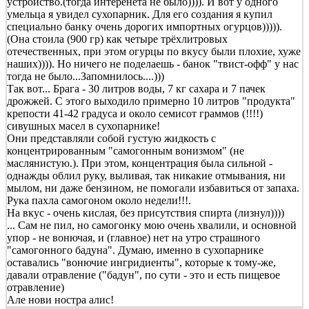
устройство.(тогда интеренета не было)))). И вот у одного
умельца я увидел сухопарник. Для его создания я купил
специально банку очень дорогих импортных огурцов))))).
(Она стоила (900 гр) как четыре трёхлитровых
отечественных, при этом огурцы по вкусу были плохие, хуже
наших)))). Но ничего не поделаешь - банок "твист-офф" у нас
тогда не было...Запомнилось....)))
Так вот... Брага - 30 литров воды, 7 кг сахара и 7 пачек
дрожжей. С этого выходило примерно 10 литров "продукта"
крепости 41-42 градуса и около семисот граммов (!!!!)
сивушных масел в сухопарнике!
Они представляли собой густую жидкость с
концентрированным "самогонным вонизмом" (не
маслянистую.). При этом, концентрация была сильной -
однажды облил руку, выливая, так никакие отмывания, ни
мылом, ни даже бензином, не помогали избавиться от запаха.
Рука пахла самогоном около недели!!!.
На вкус - очень кислая, без присутствия спирта (лизнул))))
... Сам не пил, но самогонку мою очень хвалили, и основной
упор - не вонючая, и (главное) нет на утро страшного
"самогонного бадуна". Думаю, именно в сухопарнике
оставались "вонючие ингридиенты", которые к тому-же,
давали отравление ("бадун", по сути - это и есть пищевое
отравление)
Але нови ностра алис!