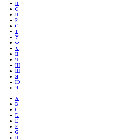
Н
О
П
Р
С
Т
У
Ф
Х
Ц
Ч
Ш
Щ
Э
Ю
Я
A
B
C
D
E
F
G
H