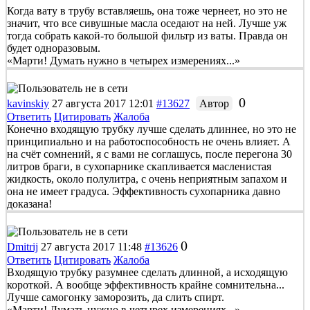
Когда вату в трубу вставляешь, она тоже чернеет, но это не
значит, что все сивушные масла оседают на ней. Лучше уж
тогда собрать какой-то большой фильтр из ваты. Правда он
будет одноразовым.
«Марти! Думать нужно в четырех измерениях...»
0
kavinskiy
27 августа 2017 12:01
#13627
Автор
Ответить
Цитировать
Жалоба
Конечно входящую трубку лучше сделать длиннее, но это не
принципиально и на работоспособность не очень влияет. А
на счёт сомнений, я с вами не соглашусь, после перегона 30
литров браги, в сухопарнике скапливается масленистая
жидкость, около полулитра, с очень неприятным запахом и
она не имеет градуса. Эффективность сухопарника давно
доказана!
0
Dmitrij
27 августа 2017 11:48
#13626
Ответить
Цитировать
Жалоба
Входящую трубку разумнее сделать длинной, а исходящую
короткой. А вообще эффективность крайне сомнительна...
Лучше самогонку заморозить, да слить спирт.
«Марти! Думать нужно в четырех измерениях...»