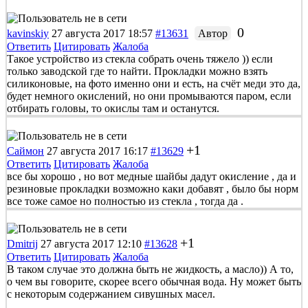
0
kavinskiy
27 августа 2017 18:57
#13631
Автор
Ответить
Цитировать
Жалоба
Такое устройство из стекла собрать очень тяжело )) если
только заводской где то найти. Прокладки можно взять
силиконовые, на фото именно они и есть, на счёт меди это да,
будет немного окислений, но они промываются паром, если
отбирать головы, то окислы там и останутся.
+1
Саймон
27 августа 2017 16:17
#13629
Ответить
Цитировать
Жалоба
все бы хорошо , но вот медные шайбы дадут окисление , да и
резиновые прокладки возможно каки добавят , было бы норм
все тоже самое но полностью из стекла , тогда да .
+1
Dmitrij
27 августа 2017 12:10
#13628
Ответить
Цитировать
Жалоба
В таком случае это должна быть не жидкость, а масло)) А то,
о чем вы говорите, скорее всего обычная вода. Ну может быть
с некоторым содержанием сивушных масел.