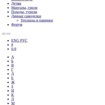
Детям
Мангалы, грили
Походы, туризм
Дачные самоделки
Теплицы и парники
Форум
ENG
РУС
#
0-9
А
Б
В
Г
Д
Е
Ж
З
И
К
Л
М