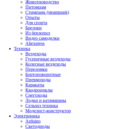
Животноводство
Питомцам
Стимпанк (steampunk)
Опыты
Для спорта
Брелоки
Из бензопил
Видео самоделки
Aliexpress
Техника
Вездеходы
Гусеничные вездеходы
Колесные вездеходы
Переломки
Бортоповоротные
Пневмоходы
Каракаты
Квадроциклы
Снегоходы
Лодки и катамараны
Сельхоз техника
Моделист-конструктор
Электроника
Arduino
Светодиоды