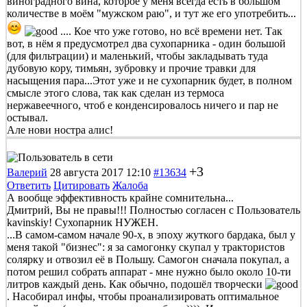
виноградного вина, которое у меня всегда есть в большом
количестве в моём "мужском раю", и тут же его употребить...
.... Кое что уже готово, но всё времени нет. Так
вот, в нём я предусмотрел два сухопарника - один большой
(для фильтрации) и маленький, чтобы закладывать туда
дубовую кору, тимьян, зубровку и прочие травки для
насыщения пара...Этот уже и не сухопарник будет, в полном
смысле этого слова, так как сделан из термоса
нержавеечного, чтоб е конденсировалось ничего и пар не
остывал.
Але нови ностра алис!
+3
Валерий
28 августа 2017 12:10
#13634
Ответить
Цитировать
Жалоба
А вообще эффективность крайне сомнительна...
Дмитрий, Вы не правы!!! Полностью согласен с Пользователь
kavinskiy! Сухопарник НУЖЕН.
...В самом-самом начале 90-х, в эпоху жуткого бардака, был у
меня такой "бизнес": я за самогонку скупал у трактористов
солярку и отвозил её в Польшу. Самогон сначала покупал, а
потом решил собрать аппарат - мне нужно было около 10-ти
литров каждый день. Как обычно, подошёл творчески
. Насобирал инфы, чтобы проанализировать оптимальное