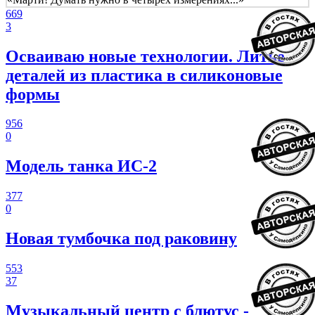
669
3
Осваиваю новые технологии. Литье
деталей из пластика в силиконовые
формы
956
0
Модель танка ИС-2
377
0
Новая тумбочка под раковину
553
37
Музыкальный центр с блютус -