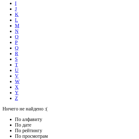
I
J
K
L
M
N
O
P
Q
R
S
T
U
V
W
X
Y
Z
Ничего не найдено :(
По алфавиту
По дате
По рейтингу
По просмотрам