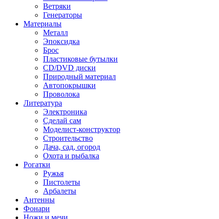
Ветряки
Генераторы
Материалы
Металл
Эпоксидка
Брос
Пластиковые бутылки
CD/DVD диски
Природный материал
Автопокрышки
Проволока
Литература
Электроника
Сделай сам
Моделист-конструктор
Строительство
Дача, сад, огород
Охота и рыбалка
Рогатки
Ружья
Пистолеты
Арбалеты
Антенны
Фонари
Ножи и мечи