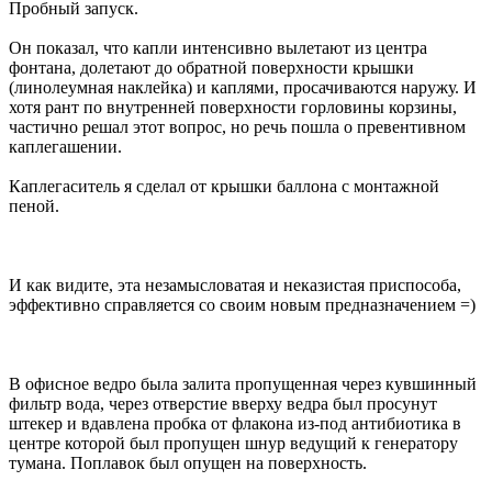
Пробный запуск.
Он показал, что капли интенсивно вылетают из центра
фонтана, долетают до обратной поверхности крышки
(линолеумная наклейка) и каплями, просачиваются наружу. И
хотя рант по внутренней поверхности горловины корзины,
частично решал этот вопрос, но речь пошла о превентивном
каплегашении.
Каплегаситель я сделал от крышки баллона с монтажной
пеной.
И как видите, эта незамысловатая и неказистая приспособа,
эффективно справляется со своим новым предназначением =)
В офисное ведро была залита пропущенная через кувшинный
фильтр вода, через отверстие вверху ведра был просунут
штекер и вдавлена пробка от флакона из-под антибиотика в
центре которой был пропущен шнур ведущий к генератору
тумана. Поплавок был опущен на поверхность.