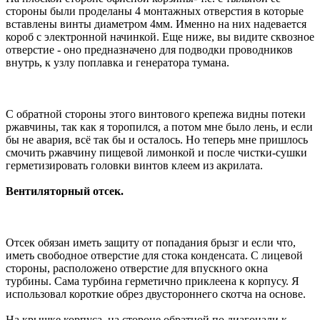
стороны были проделаны 4 монтажных отверстия в которые
вставлены винты диаметром 4мм. Именно на них надевается
короб с электронной начинкой. Еще ниже, вы видите сквозное
отверстие - оно предназначено для подводки проводников
внутрь, к узлу поплавка и генератора тумана.
С обратной стороны этого винтового крепежа видны потеки
ржавчины, так как я торопился, а потом мне было лень, и если
бы не авария, всё так бы и осталось. Но теперь мне пришлось
смочить ржавчину пищевой лимонкой и после чистки-сушки
герметизировать головки винтов клеем из акрилата.
Вентиляторный отсек.
Отсек обязан иметь защиту от попадания брызг и если что,
иметь свободное отверстие для стока конденсата. С лицевой
стороны, расположено отверстие для впускного окна
турбины. Сама турбина герметично приклеена к корпусу. Я
использовал короткие обрез двустороннего скотча на основе.
На крышке корпуса, на стороне обратной по диагонали к