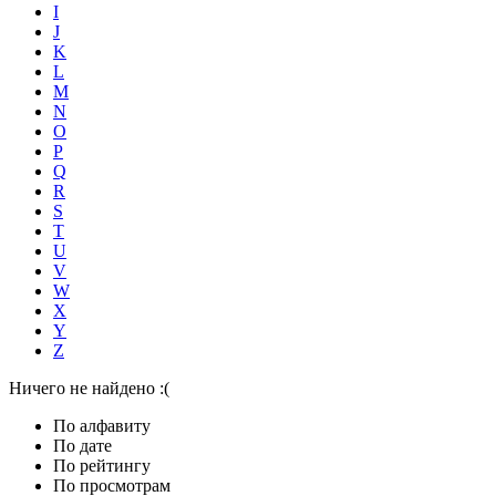
I
J
K
L
M
N
O
P
Q
R
S
T
U
V
W
X
Y
Z
Ничего не найдено :(
По алфавиту
По дате
По рейтингу
По просмотрам