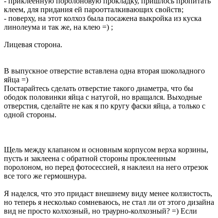
- приклеенную поролоновую прокладку, пришлось пропитать
клеем, для придания ей пароотталкивающих свойств;
- поверху, на этот колхоз была посажена выкройка из куска
линолеума и так же, на клею =) ;
Лицевая сторона.
В выпускное отверстие вставлена одна вторая шоколадного
яйца =)
Постарайтесь сделать отверстие такого диаметра, что бы
ободок половинки яйца с натугой, но вращался. Выходные
отверстия, сделайте не как я по кругу фаски яйца, а только с
одной стороны.
Щель между клапаном и основным корпусом верха корзины,
пусть и заклеена с обратной стороны проклеенным
поролоном, но перед фотосессией, я наклеил на него отрезок
все того же гермошнура.
Я наделся, что это придаст внешнему виду менее колзистость,
но теперь я несколько сомневаюсь, не стал ли от этого дизайна
вид не просто колхозный, но траурно-колхозный? =) Если