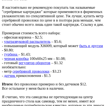
Я настоятельно не рекомендую покупать так называемые
"серебряные картриджи" которые применяются в фирменных
увлажнителях по спекулятивной цене. Уж лучше, купить метр
серебряной проволоки по цене в в полтора раза меньше, чем
стоит обычно всего лишь один такой картридж. Ссылку я дам.
Примерная стоимость всего набора:
- офисная корзина – $2.5;
-
ультразвуковой распылитель
– $5.6;
- повышающий модуль Xl6009, который может
быть и другим
- $0.80;
-
турбина
– $1.43;
-
черная коробка
100x60x25 мм – $1.08;
- готовый
регулятор оборотов
– $1.32
необязательно:
- метр
серебряной проволоки
- $3.23
-
датчик
прикосновения - $1.5
Итого:
без проволоки примерно и без датчиков $12.
Все остальное у меня было в наличии.
Я считаю, что эта самоделка не претендующая на центр
праздничного стола как самовар, тем не менее, имеет все
необходимые потребительские качества, которые за эти деньги