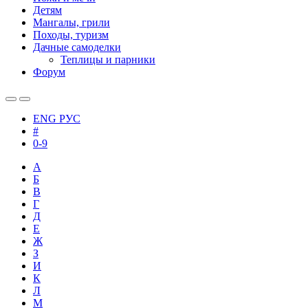
Детям
Мангалы, грили
Походы, туризм
Дачные самоделки
Теплицы и парники
Форум
ENG
РУС
#
0-9
А
Б
В
Г
Д
Е
Ж
З
И
К
Л
М