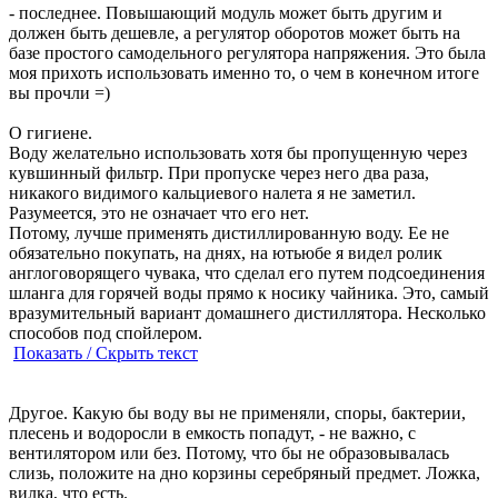
- последнее. Повышающий модуль может быть другим и
должен быть дешевле, а регулятор оборотов может быть на
базе простого самодельного регулятора напряжения. Это была
моя прихоть использовать именно то, о чем в конечном итоге
вы прочли =)
О гигиене.
Воду желательно использовать хотя бы пропущенную через
кувшинный фильтр. При пропуске через него два раза,
никакого видимого кальциевого налета я не заметил.
Разумеется, это не означает что его нет.
Потому, лучше применять дистиллированную воду. Ее не
обязательно покупать, на днях, на ютьюбе я видел ролик
англоговорящего чувака, что сделал его путем подсоединения
шланга для горячей воды прямо к носику чайника. Это, самый
вразумительный вариант домашнего дистиллятора. Несколько
способов под спойлером.
Показать / Скрыть текст
Другое. Какую бы воду вы не применяли, споры, бактерии,
плесень и водоросли в емкость попадут, - не важно, с
вентилятором или без. Потому, что бы не образовывалась
слизь, положите на дно корзины серебряный предмет. Ложка,
вилка, что есть.