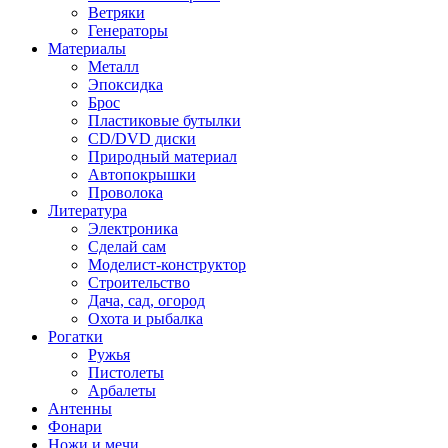
Ветряки
Генераторы
Материалы
Металл
Эпоксидка
Брос
Пластиковые бутылки
CD/DVD диски
Природный материал
Автопокрышки
Проволока
Литература
Электроника
Сделай сам
Моделист-конструктор
Строительство
Дача, сад, огород
Охота и рыбалка
Рогатки
Ружья
Пистолеты
Арбалеты
Антенны
Фонари
Ножи и мечи