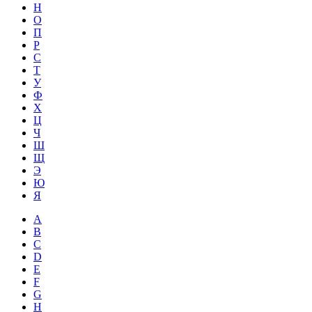
Н
О
П
Р
С
Т
У
Ф
Х
Ц
Ч
Ш
Щ
Э
Ю
Я
A
B
C
D
E
F
G
H