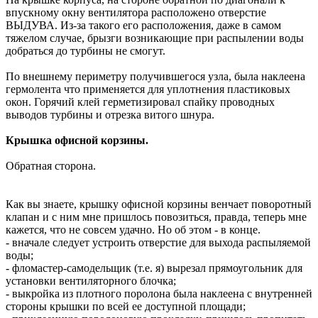
впускному окну вентилятора расположено отверстие
ВЫДУВА. Из-за такого его расположения, даже в самом
тяжелом случае, брызги возникающие при распылении воды
добраться до турбины не смогут.
По внешнему периметру получившегося узла, была наклеена
гермолента что применяется для уплотнения пластиковых
окон. Горячий клей герметизировал спайку проводных
выводов турбины и отрезка витого шнура.
Крышка офисной корзины.
Обратная сторона.
Как вы знаете, крышку офисной корзины венчает поворотный
клапан и с ним мне пришлось повозиться, правда, теперь мне
кажется, что не совсем удачно. Но об этом - в конце.
- вначале следует устроить отверстие для выхода распыляемой
воды;
- фломастер-самодельщик (т.е. я) вырезал прямоугольник для
установки вентиляторного блочка;
- выкройка из плотного поролона была наклеена с внутренней
стороны крышки по всей ее доступной площади;