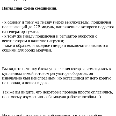
Наглядная схема соединения.
- к одному и тому же гнезду (через выключатель), подключен
повышающий до 22В модуль, напряжение с которого подается
на генератор тумана;
- к тому же гнезду подключен и регулятор оборотов с
вентилятором в качестве нагрузки;
- таким образом, и входное гнездо и выключатель являются
общими для обоих модулей.
Вы видите начинку блока управления которая размещалась в
купленном зимой готовом регуляторе оборотов, он
изначально был неисправным, но оставшийся от него корпус
не пропал, а пошел в дело.
Так же вы видите, что некоторые провода просто оплавились,
но к моему изумлению - оба модуля работоспособны =)
На плоской стороне офисной корзины- т.е. с тыльной ее