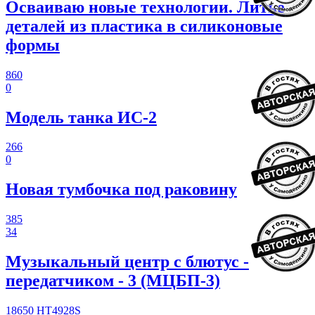
Осваиваю новые технологии. Литье
деталей из пластика в силиконовые
формы
860
0
Модель танка ИС-2
266
0
Новая тумбочка под раковину
385
34
Музыкальный центр с блютус -
передатчиком - 3 (МЦБП-3)
18650
HT4928S