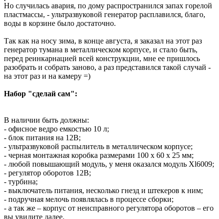
Но случилась авария, по дому распространился запах горелой
пластмассы, - ультразвуковой генератор расплавился, благо,
воды в корзине было достаточно.
Так как на носу зима, в конце августа, я заказал на этот раз
генератор тумана в металлическом корпусе, и стало быть,
перед реинкарнацией всей конструкции, мне ее пришлось
разобрать и собрать заново, а раз представился такой случай -
на этот раз и на камеру =)
Набор "сделай сам":
В наличии быть должны:
- офисное ведро емкостью 10 л;
- блок питания на 12В;
- ультразвуковой распылитель в металлическом корпусе;
- черная монтажная коробка размерами 100 x 60 x 25 мм;
- любой повышающий модуль, у меня оказался модуль Xl6009;
- регулятор оборотов 12В;
- турбина;
- выключатель питания, несколько гнезд и штекеров к ним;
- подручная мелочь появлялась в процессе сборки;
- а так же – корпус от неисправного регулятора оборотов – его
вы увидите далее.