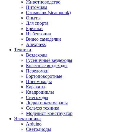
Животноводство
Питомцам
Стимпанк (steampunk)
Опыты
Для спорта
Брелоки
Из бензопил
Видео самоделки
Aliexpress
Техника
Вездеходы
Гусеничные вездеходы
Колесные вездеходы
Переломки
Бортоповоротные
Пневмоходы
Каракаты
Квадроциклы
Снегоходы
Лодки и катамараны
Сельхоз техника
Моделист-конструктор
Электроника
Arduino
Светодиоды