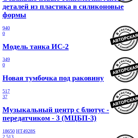
деталей из пластика в силиконовые
формы
940
0
Модель танка ИС-2
349
0
Новая тумбочка под раковину
517
37
Музыкальный центр с блютус -
передатчиком - 3 (МЦБП-3)
18650
HT4928S
2 513