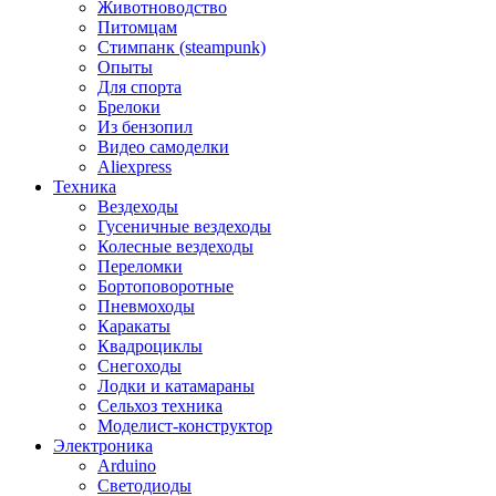
Животноводство
Питомцам
Стимпанк (steampunk)
Опыты
Для спорта
Брелоки
Из бензопил
Видео самоделки
Aliexpress
Техника
Вездеходы
Гусеничные вездеходы
Колесные вездеходы
Переломки
Бортоповоротные
Пневмоходы
Каракаты
Квадроциклы
Снегоходы
Лодки и катамараны
Сельхоз техника
Моделист-конструктор
Электроника
Arduino
Светодиоды