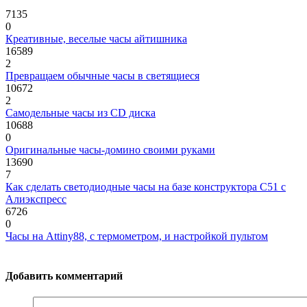
7135
0
Креативные, веселые часы айтишника
16589
2
Превращаем обычные часы в светящиеся
10672
2
Самодельные часы из CD диска
10688
0
Оригинальные часы-домино своими руками
13690
7
Как сделать светодиодные часы на базе конструктора С51 с
Алиэкспресс
6726
0
Часы на Attiny88, с термометром, и настройкой пультом
Добавить комментарий