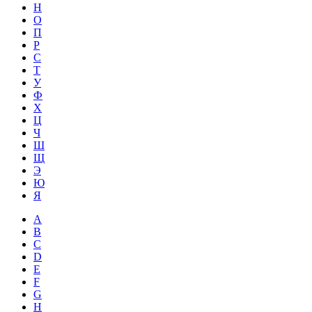
Н
О
П
Р
С
Т
У
Ф
Х
Ц
Ч
Ш
Щ
Э
Ю
Я
A
B
C
D
E
F
G
H