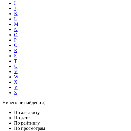
I
J
K
L
M
N
O
P
Q
R
S
T
U
V
W
X
Y
Z
Ничего не найдено :(
По алфавиту
По дате
По рейтингу
По просмотрам