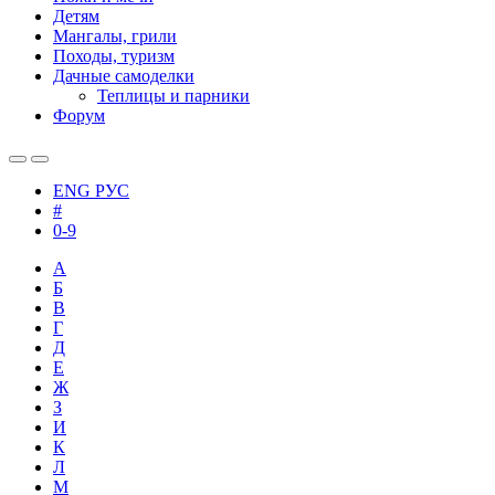
Детям
Мангалы, грили
Походы, туризм
Дачные самоделки
Теплицы и парники
Форум
ENG
РУС
#
0-9
А
Б
В
Г
Д
Е
Ж
З
И
К
Л
М