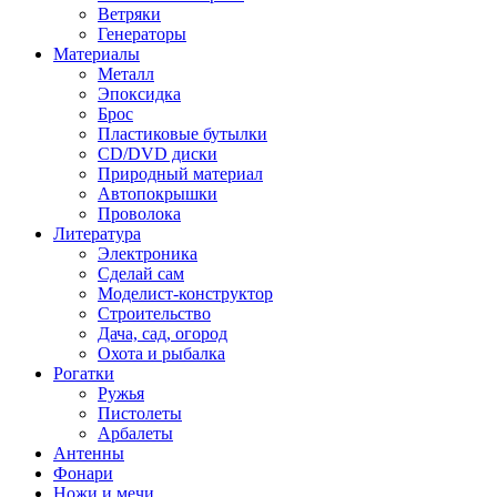
Ветряки
Генераторы
Материалы
Металл
Эпоксидка
Брос
Пластиковые бутылки
CD/DVD диски
Природный материал
Автопокрышки
Проволока
Литература
Электроника
Сделай сам
Моделист-конструктор
Строительство
Дача, сад, огород
Охота и рыбалка
Рогатки
Ружья
Пистолеты
Арбалеты
Антенны
Фонари
Ножи и мечи