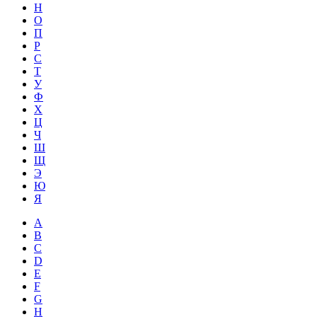
Н
О
П
Р
С
Т
У
Ф
Х
Ц
Ч
Ш
Щ
Э
Ю
Я
A
B
C
D
E
F
G
H