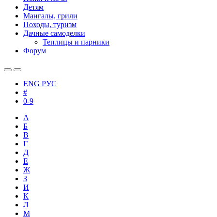
Детям
Мангалы, грили
Походы, туризм
Дачные самоделки
Теплицы и парники
Форум
ENG
РУС
#
0-9
А
Б
В
Г
Д
Е
Ж
З
И
К
Л
М