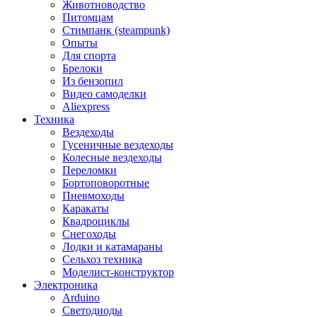
Животноводство
Питомцам
Стимпанк (steampunk)
Опыты
Для спорта
Брелоки
Из бензопил
Видео самоделки
Aliexpress
Техника
Вездеходы
Гусеничные вездеходы
Колесные вездеходы
Переломки
Бортоповоротные
Пневмоходы
Каракаты
Квадроциклы
Снегоходы
Лодки и катамараны
Сельхоз техника
Моделист-конструктор
Электроника
Arduino
Светодиоды