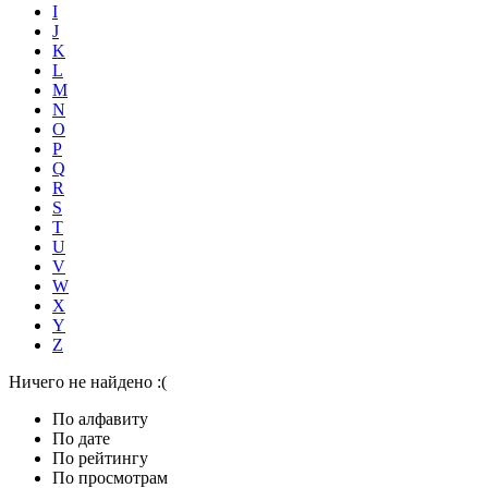
I
J
K
L
M
N
O
P
Q
R
S
T
U
V
W
X
Y
Z
Ничего не найдено :(
По алфавиту
По дате
По рейтингу
По просмотрам