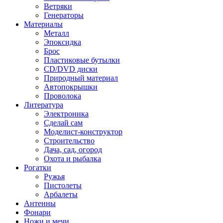
Ветряки
Генераторы
Материалы
Металл
Эпоксидка
Брос
Пластиковые бутылки
CD/DVD диски
Природный материал
Автопокрышки
Проволока
Литература
Электроника
Сделай сам
Моделист-конструктор
Строительство
Дача, сад, огород
Охота и рыбалка
Рогатки
Ружья
Пистолеты
Арбалеты
Антенны
Фонари
Ножи и мечи