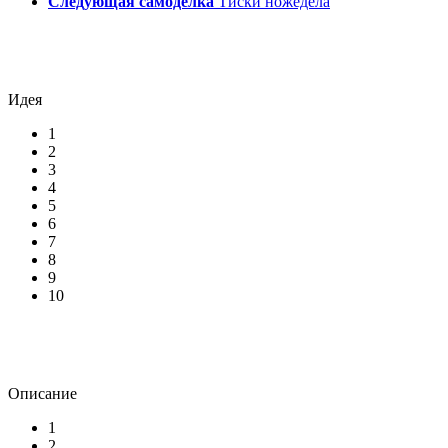
Следующая самоделка
Тиски ножедела
Идея
1
2
3
4
5
6
7
8
9
10
Описание
1
2