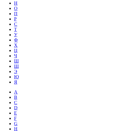
Н
О
П
Р
С
Т
У
Ф
Х
Ц
Ч
Ш
Щ
Э
Ю
Я
A
B
C
D
E
F
G
H