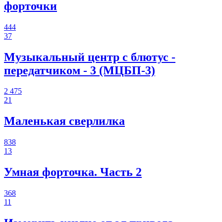
форточки
444
37
Музыкальный центр с блютус -
передатчиком - 3 (МЦБП-3)
2 475
21
Маленькая сверлилка
838
13
Умная форточка. Часть 2
368
11