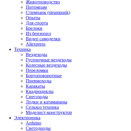
Животноводство
Питомцам
Стимпанк (steampunk)
Опыты
Для спорта
Брелоки
Из бензопил
Видео самоделки
Aliexpress
Техника
Вездеходы
Гусеничные вездеходы
Колесные вездеходы
Переломки
Бортоповоротные
Пневмоходы
Каракаты
Квадроциклы
Снегоходы
Лодки и катамараны
Сельхоз техника
Моделист-конструктор
Электроника
Arduino
Светодиоды