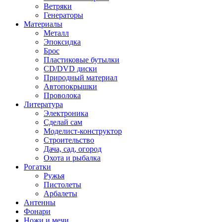
Ветряки
Генераторы
Материалы
Металл
Эпоксидка
Брос
Пластиковые бутылки
CD/DVD диски
Природный материал
Автопокрышки
Проволока
Литература
Электроника
Сделай сам
Моделист-конструктор
Строительство
Дача, сад, огород
Охота и рыбалка
Рогатки
Ружья
Пистолеты
Арбалеты
Антенны
Фонари
Ножи и мечи