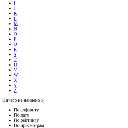
I
J
K
L
M
N
O
P
Q
R
S
T
U
V
W
X
Y
Z
Ничего не найдено :(
По алфавиту
По дате
По рейтингу
По просмотрам