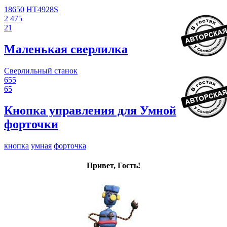
18650
HT4928S
2 475
21
Маленькая сверлилка
Сверлильный станок
655
65
Кнопка управления для Умной
форточки
кнопка
умная
форточка
Привет, Гость!