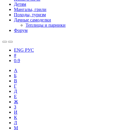
Детям
Мангалы, грили
Походы, туризм
Дачные самоделки
Теплицы и парники
Форум
ENG
РУС
#
0-9
А
Б
В
Г
Д
Е
Ж
З
И
К
Л
М