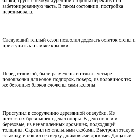
блоки, грунт с неокультуренной стороны перекинут на
забетонированную часть. В таком состоянии, постройка
перезимовала.
Следующий теплый сезон позволил доделать остаток стены и
приступить к отливке крышки.
Перед отливкой, были размечены и отлиты четыре
подошвочки для колон-подпорок, поверх, из половинок тех
же бетонных блоков сложены сами колоны.
Приступил к сооружению деревянной опалубки. Из
нетолстых бревнышек сделал опоры. В дело пошли и
березовые, из ненапиленных дровишек, подходящей
толщины. Скрепил их стальными скобами. Выстроил этакую
эстакаду, и обшил ее сверху дюймовыми досками. Дощатый