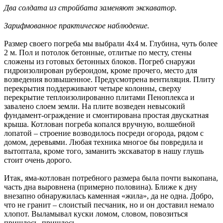
Два солдата из стройбата заменяют экскаватор.
Зарифмованное практическое наблюдение.
Размер своего погреба мы выбрали 4х4 м. Глубина, чуть более
2 м. Пол и потолок бетонные, отлитые по месту, стены
сложены из готовых бетонных блоков. Погреб снаружи
гидроизолирован рубероидом, кроме прочего, место для
возведения возвышенное. Предусмотрена вентиляция. Плиту
перекрытия поддерживают четыре колонны, сверху
перекрытие теплоизолированно плитами Пеноплекса и
завалено слоем земли. На плите возведен невысокий
фундамент-ограждение и смонтирована простая двускатная
крыша. Котлован погреба копался вручную, волшебной
лопатой – строение возводилось посреди огорода, рядом с
домом, деревьями. Любая техника многое бы повредила и
вытоптала, кроме того, заманить экскаватор в нашу глушь
стоит очень дорого.
Итак, яма-котлован потребного размера была почти выкопана,
часть дна выровнена (примерно половина). Ближе к дну
внезапно обнаружилась каменная «жила», да не одна. Добро,
что не гранит – слоистый песчаник, но и он доставил немало
хлопот. Выламывал куски ломом, словом, повозиться
пришлось, пришлось.