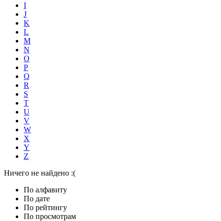
I
J
K
L
M
N
O
P
Q
R
S
T
U
V
W
X
Y
Z
Ничего не найдено :(
По алфавиту
По дате
По рейтингу
По просмотрам