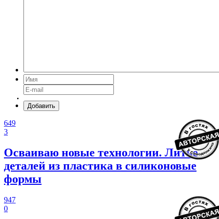
Добавить
649
3
Осваиваю новые технологии. Литье
деталей из пластика в силиконовые
формы
947
0