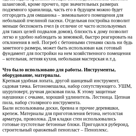
шланговой, кроме прочего, при значительных размерах
подземного хранилища, часть его в будущем можно будет
отгородить для омшаника – зимовального помещения для
небольшой пчелиной пасеки. Отдельная постройка позволит
меньше беспокоить пчел (в отличие от часто используемых
для таких целей подвалов домов), близость к дому позволит
легко и удобно наблюдать за зимовкой, быстро реагировать на
отклонения в ней. Погреб с бетонными стенами сколь ни будь
заметного размера, может быть использован как готовый
фундамент для постройки на нем хозяйственного помещения
– котельная, летняя кухня, небольшая мастерская и.т.д.
Что было использовано для работы. Инструменты,
оборудование, материалы.
Крепкая удобная лопата, другой шанцевый инструмент,
садовая тачка. Бетономешалка, набор сопутствующего. УШМ,
шуруповерт, ручная дисковая пила. К этому защитные
наушники с очками, хороший удлинитель. Лестница. Цепная
пила, набор столярного инструмента.
Были использованы доски, бревна и прочие деревяшки,
крепеж. Материалы для приготовления бетона, нетолстая
арматура, проволока. Для кладки стен использовались
готовые пустотелые бетонные блоки. Пригодился рубероид,
строительный оранжевый пенопласт – Пеноплекс.