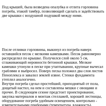
Под крышей, была возведена опалубка и отлита горловина
погреба, этакий тамбур, позволяющий сделать и задействовать
две крышки с воздушной подушкой между ними.
После отливки горловины, выкинул из погреба наверх
оставшийся песок с мелкими камешками. Песок равномерно
распределил по крышке. Получился слой около 5 см,
сглаживающий неровности бетонной крышки. Мелкие
камешки утонули в песке при утаптывании, крупные вычесал
граблями и выбросил. Поверх песка положил два слоя листов
Пеноплекса и завалил землей извне. Стенки фундамента
утеплил аналогично.
Внутри погреба сделал простейший, приподнятый от пола,
дощатый настил, на нем и составлены мешки с овощами и
прочее. В следующем сезоне предстоит проектирование,
закупка материалов и монтаж стеллажей, хорошей лестницы,
оборудование погреба удобным освещением, контрольно -
измерительными приборами (температура, влажность).