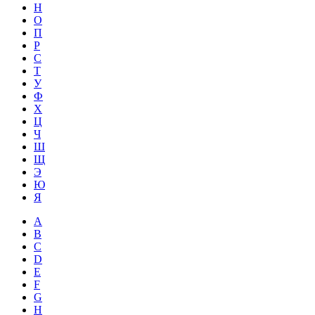
Н
О
П
Р
С
Т
У
Ф
Х
Ц
Ч
Ш
Щ
Э
Ю
Я
A
B
C
D
E
F
G
H