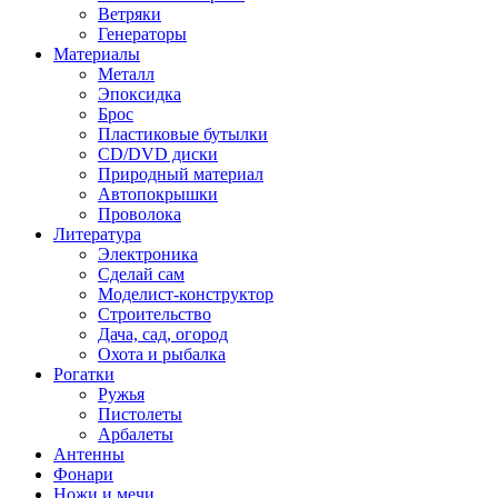
Ветряки
Генераторы
Материалы
Металл
Эпоксидка
Брос
Пластиковые бутылки
CD/DVD диски
Природный материал
Автопокрышки
Проволока
Литература
Электроника
Сделай сам
Моделист-конструктор
Строительство
Дача, сад, огород
Охота и рыбалка
Рогатки
Ружья
Пистолеты
Арбалеты
Антенны
Фонари
Ножи и мечи