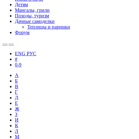
Детям
Мангалы, грили
Походы, туризм
Дачные самоделки
Теплицы и парники
Форум
ENG
РУС
#
0-9
А
Б
В
Г
Д
Е
Ж
З
И
К
Л
М