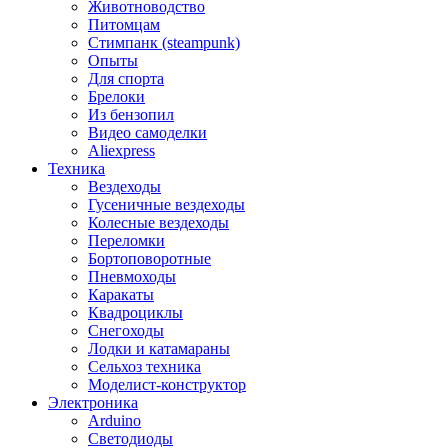
Животноводство
Питомцам
Стимпанк (steampunk)
Опыты
Для спорта
Брелоки
Из бензопил
Видео самоделки
Aliexpress
Техника
Вездеходы
Гусеничные вездеходы
Колесные вездеходы
Переломки
Бортоповоротные
Пневмоходы
Каракаты
Квадроциклы
Снегоходы
Лодки и катамараны
Сельхоз техника
Моделист-конструктор
Электроника
Arduino
Светодиоды