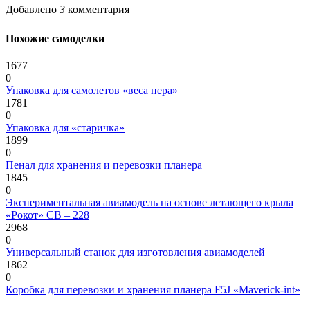
Добавлено
3
комментария
Похожие самоделки
1677
0
Упаковка для самолетов «веса пера»
1781
0
Упаковка для «старичка»
1899
0
Пенал для хранения и перевозки планера
1845
0
Экспериментальная авиамодель на основе летающего крыла
«Рокот» СВ – 228
2968
0
Универсальный станок для изготовления авиамоделей
1862
0
Коробка для перевозки и хранения планера F5J «Maverick-int»