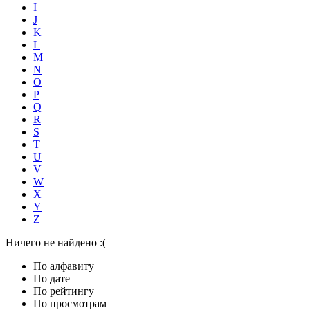
I
J
K
L
M
N
O
P
Q
R
S
T
U
V
W
X
Y
Z
Ничего не найдено :(
По алфавиту
По дате
По рейтингу
По просмотрам