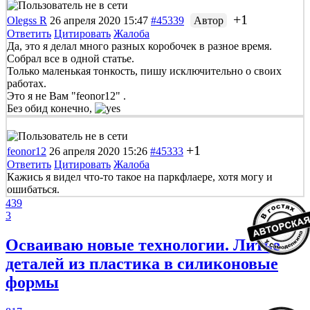
+1
Olegss R
26 апреля 2020 15:47
#45339
Автор
Ответить
Цитировать
Жалоба
Да, это я делал много разных коробочек в разное время.
Собрал все в одной статье.
Только маленькая тонкость, пишу исключительно о своих
работах.
Это я не Вам "feonor12" .
Без обид конечно,
+1
feonor12
26 апреля 2020 15:26
#45333
Ответить
Цитировать
Жалоба
Кажись я видел что-то такое на паркфлаере, хотя могу и
ошибаться.
439
3
Осваиваю новые технологии. Литье
деталей из пластика в силиконовые
формы