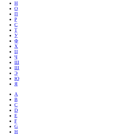
Н
О
П
Р
С
Т
У
Ф
Х
Ц
Ч
Ш
Щ
Э
Ю
Я
A
B
C
D
E
F
G
H