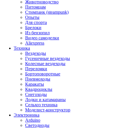
Животноводство
Питомцам
Стимпанк (steampunk)
Опыты
Для спорта
Брелоки
Из бензопил
Видео самоделки
Aliexpress
Техника
Вездеходы
Гусеничные вездеходы
Колесные вездеходы
Переломки
Бортоповоротные
Пневмоходы
Каракаты
Квадроциклы
Снегоходы
Лодки и катамараны
Сельхоз техника
Моделист-конструктор
Электроника
Arduino
Светодиоды