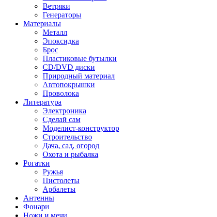
Ветряки
Генераторы
Материалы
Металл
Эпоксидка
Брос
Пластиковые бутылки
CD/DVD диски
Природный материал
Автопокрышки
Проволока
Литература
Электроника
Сделай сам
Моделист-конструктор
Строительство
Дача, сад, огород
Охота и рыбалка
Рогатки
Ружья
Пистолеты
Арбалеты
Антенны
Фонари
Ножи и мечи