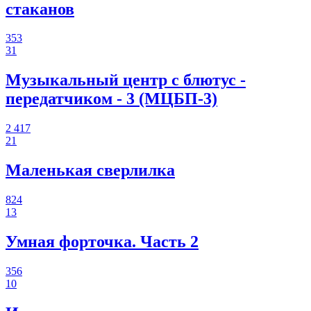
стаканов
353
31
Музыкальный центр с блютус -
передатчиком - 3 (МЦБП-3)
2 417
21
Маленькая сверлилка
824
13
Умная форточка. Часть 2
356
10