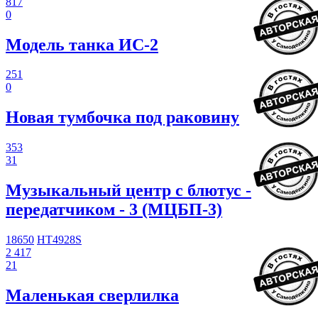
817
0
Модель танка ИС-2
251
0
Новая тумбочка под раковину
353
31
Музыкальный центр с блютус -
передатчиком - 3 (МЦБП-3)
18650
HT4928S
2 417
21
Маленькая сверлилка