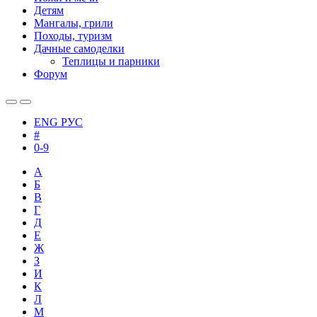
Детям
Мангалы, грили
Походы, туризм
Дачные самоделки
Теплицы и парники
Форум
ENG
РУС
#
0-9
А
Б
В
Г
Д
Е
Ж
З
И
К
Л
М