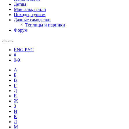
Детям
Мангалы, грили
Походы, туризм
Дачные самоделки
Теплицы и парники
Форум
ENG
РУС
#
0-9
А
Б
В
Г
Д
Е
Ж
З
И
К
Л
М