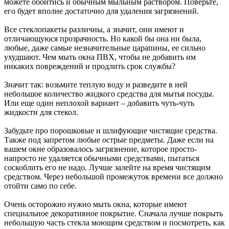
можете обойтись и обычным мыльным раствором. Поверьте,
его будет вполне достаточно для удаления загрязнений.
Все стеклопакеты различны, а значит, они имеют и
отличающуюся прозрачность. Но какой бы она ни была,
любые, даже самые незначительные царапины, ее сильно
ухудшают. Чем мыть окна ПВХ, чтобы не добавить им
никаких повреждений и продлить срок службы?
Значит так: возьмите теплую воду и разведите в ней
небольшое количество жидкого средства для мытья посуды.
Или еще один неплохой вариант – добавить чуть-чуть
жидкости для стекол.
Забудьте про порошковые и шлифующие чистящие средства.
Также под запретом любые острые предметы. Даже если на
вашем окне образовалось загрязнение, которое просто-
напросто не удаляется обычными средствами, пытаться
соскоблить его не надо. Лучше залейте на время чистящим
средством. Через небольшой промежуток времени все должно
отойти само по себе.
Очень осторожно нужно мыть окна, которые имеют
специальное декоративное покрытие. Сначала лучше покрыть
небольшую часть стекла моющим средством и посмотреть, как