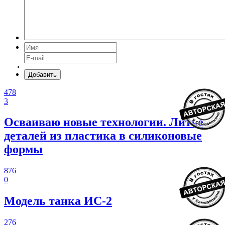
Добавить
478
3
Осваиваю новые технологии. Литье
деталей из пластика в силиконовые
формы
876
0
Модель танка ИС-2
276