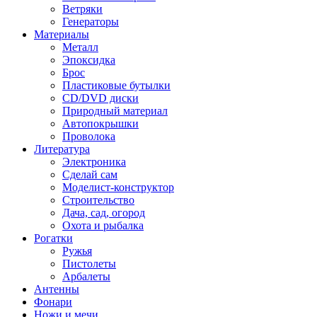
Ветряки
Генераторы
Материалы
Металл
Эпоксидка
Брос
Пластиковые бутылки
CD/DVD диски
Природный материал
Автопокрышки
Проволока
Литература
Электроника
Сделай сам
Моделист-конструктор
Строительство
Дача, сад, огород
Охота и рыбалка
Рогатки
Ружья
Пистолеты
Арбалеты
Антенны
Фонари
Ножи и мечи