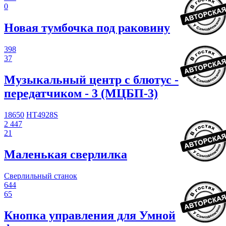
0
Новая тумбочка под раковину
398
37
Музыкальный центр с блютус -
передатчиком - 3 (МЦБП-3)
18650
HT4928S
2 447
21
Маленькая сверлилка
Сверлильный станок
644
65
Кнопка управления для Умной