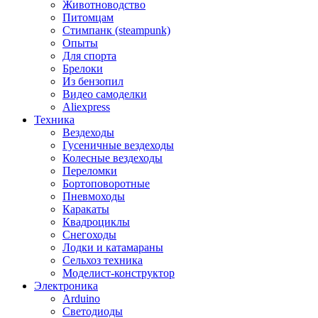
Животноводство
Питомцам
Стимпанк (steampunk)
Опыты
Для спорта
Брелоки
Из бензопил
Видео самоделки
Aliexpress
Техника
Вездеходы
Гусеничные вездеходы
Колесные вездеходы
Переломки
Бортоповоротные
Пневмоходы
Каракаты
Квадроциклы
Снегоходы
Лодки и катамараны
Сельхоз техника
Моделист-конструктор
Электроника
Arduino
Светодиоды