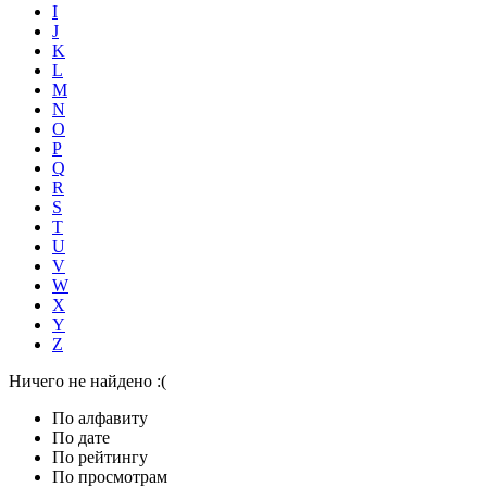
I
J
K
L
M
N
O
P
Q
R
S
T
U
V
W
X
Y
Z
Ничего не найдено :(
По алфавиту
По дате
По рейтингу
По просмотрам