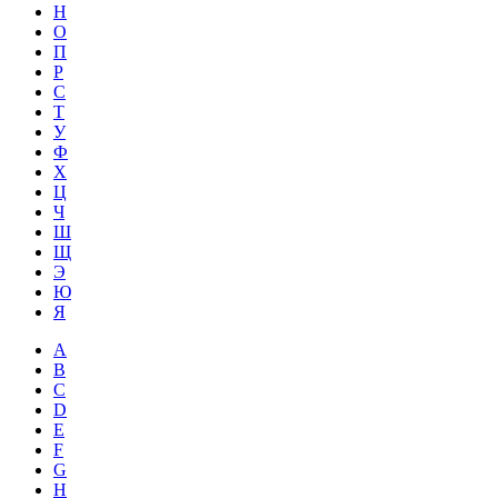
Н
О
П
Р
С
Т
У
Ф
Х
Ц
Ч
Ш
Щ
Э
Ю
Я
A
B
C
D
E
F
G
H