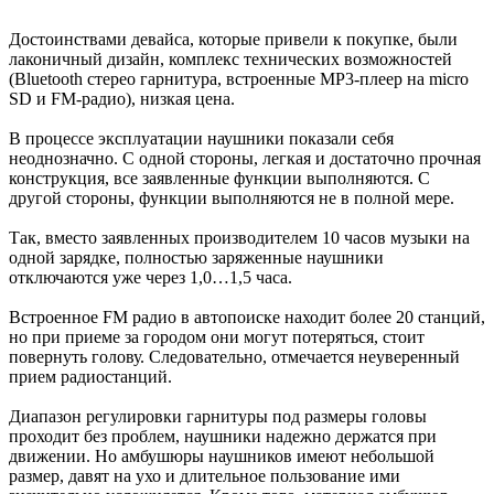
Достоинствами девайса, которые привели к покупке, были
лаконичный дизайн, комплекс технических возможностей
(Bluetooth стерео гарнитура, встроенные MP3-плеер на micro
SD и FM-радио), низкая цена.
В процессе эксплуатации наушники показали себя
неоднозначно. С одной стороны, легкая и достаточно прочная
конструкция, все заявленные функции выполняются. С
другой стороны, функции выполняются не в полной мере.
Так, вместо заявленных производителем 10 часов музыки на
одной зарядке, полностью заряженные наушники
отключаются уже через 1,0…1,5 часа.
Встроенное FM радио в автопоиске находит более 20 станций,
но при приеме за городом они могут потеряться, стоит
повернуть голову. Следовательно, отмечается неуверенный
прием радиостанций.
Диапазон регулировки гарнитуры под размеры головы
проходит без проблем, наушники надежно держатся при
движении. Но амбушюры наушников имеют небольшой
размер, давят на ухо и длительное пользование ими