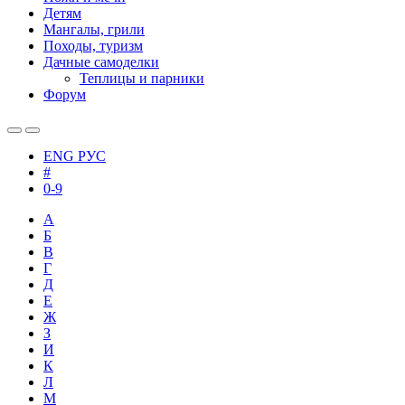
Детям
Мангалы, грили
Походы, туризм
Дачные самоделки
Теплицы и парники
Форум
ENG
РУС
#
0-9
А
Б
В
Г
Д
Е
Ж
З
И
К
Л
М