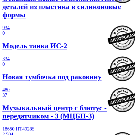
деталей из пластика в силиконовые
формы
934
0
Модель танка ИС-2
334
0
Новая тумбочка под раковину
480
37
Музыкальный центр с блютус -
передатчиком - 3 (МЦБП-3)
18650
HT4928S
2 504