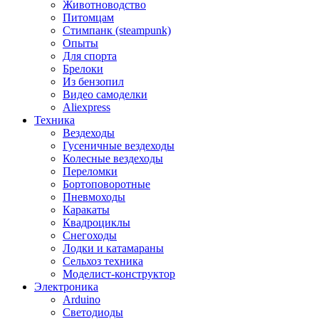
Животноводство
Питомцам
Стимпанк (steampunk)
Опыты
Для спорта
Брелоки
Из бензопил
Видео самоделки
Aliexpress
Техника
Вездеходы
Гусеничные вездеходы
Колесные вездеходы
Переломки
Бортоповоротные
Пневмоходы
Каракаты
Квадроциклы
Снегоходы
Лодки и катамараны
Сельхоз техника
Моделист-конструктор
Электроника
Arduino
Светодиоды