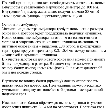
По этой причине, появилась необходимость изготовить новые
амбушюры с увеличением наружного диаметра до 100 мм.
Внутренний диаметр желательно получить около 60 мм. В
этом случае амбушюры перестают давить на ухо.
Основание амбушюра
Увеличение диаметра амбушюра требует повышение размера
основания, которое будет поддерживать подушку наушника.
Новое основание амбушюра изготовим из тонкостенного
металла и закрепим его на крышке наушника имеющимся
штатным основанием – защелкой. Для этого, в конструкции
гарнитуры предусмотрен зазор 0,3…0,4 мм между основанием
– защелкой и крышкой наушника.
В качестве заготовки для нового основания можно применить
банку подходящего размера. В нашем случае возьмем за
основу банку из-под крема (см. фото). Она имеет диаметр 95
мм и невысокие стенки.
Верхнюю половину банки (крышку) можно использовать
практически без доработки. При желании можно несколько
уменьшить толщину имеющейся отбортовки – декоративной
подгибки края.
Нижнюю часть банки обрежем до высоты крышки (с учетом
добавления припуска 3…4 мм на отбортовку). Подгибка края