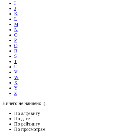
I
J
K
L
M
N
O
P
Q
R
S
T
U
V
W
X
Y
Z
Ничего не найдено :(
По алфавиту
По дате
По рейтингу
По просмотрам