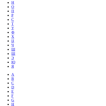
Н
О
П
Р
С
Т
У
Ф
Х
Ц
Ч
Ш
Щ
Э
Ю
Я
A
B
C
D
E
F
G
H