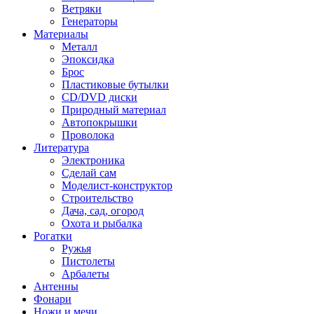
Ветряки
Генераторы
Материалы
Металл
Эпоксидка
Брос
Пластиковые бутылки
CD/DVD диски
Природный материал
Автопокрышки
Проволока
Литература
Электроника
Сделай сам
Моделист-конструктор
Строительство
Дача, сад, огород
Охота и рыбалка
Рогатки
Ружья
Пистолеты
Арбалеты
Антенны
Фонари
Ножи и мечи