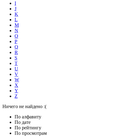
I
J
K
L
M
N
O
P
Q
R
S
T
U
V
W
X
Y
Z
Ничего не найдено :(
По алфавиту
По дате
По рейтингу
По просмотрам