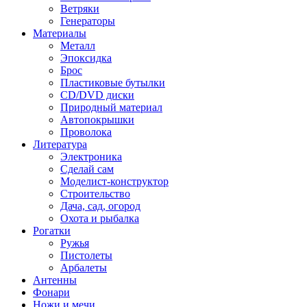
Ветряки
Генераторы
Материалы
Металл
Эпоксидка
Брос
Пластиковые бутылки
CD/DVD диски
Природный материал
Автопокрышки
Проволока
Литература
Электроника
Сделай сам
Моделист-конструктор
Строительство
Дача, сад, огород
Охота и рыбалка
Рогатки
Ружья
Пистолеты
Арбалеты
Антенны
Фонари
Ножи и мечи