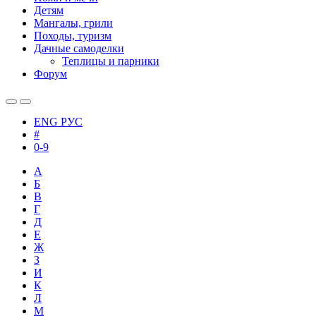
Детям
Мангалы, грили
Походы, туризм
Дачные самоделки
Теплицы и парники
Форум
ENG
РУС
#
0-9
А
Б
В
Г
Д
Е
Ж
З
И
К
Л
М