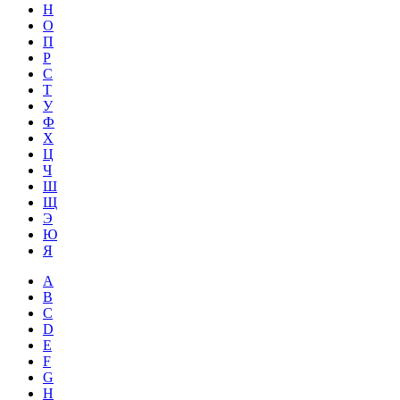
Н
О
П
Р
С
Т
У
Ф
Х
Ц
Ч
Ш
Щ
Э
Ю
Я
A
B
C
D
E
F
G
H