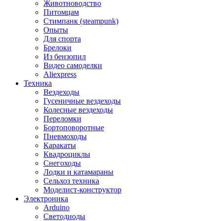
Животноводство
Питомцам
Стимпанк (steampunk)
Опыты
Для спорта
Брелоки
Из бензопил
Видео самоделки
Aliexpress
Техника
Вездеходы
Гусеничные вездеходы
Колесные вездеходы
Переломки
Бортоповоротные
Пневмоходы
Каракаты
Квадроциклы
Снегоходы
Лодки и катамараны
Сельхоз техника
Моделист-конструктор
Электроника
Arduino
Светодиоды