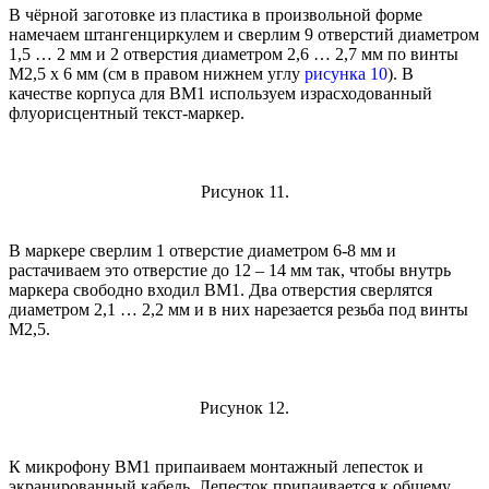
В чёрной заготовке из пластика в произвольной форме
намечаем штангенциркулем и сверлим 9 отверстий диаметром
1,5 … 2 мм и 2 отверстия диаметром 2,6 … 2,7 мм по винты
М2,5 х 6 мм (см в правом нижнем углу
рисунка 10
). В
качестве корпуса для BM1 используем израсходованный
флуорисцентный текст-маркер.
Рисунок 11.
В маркере сверлим 1 отверстие диаметром 6-8 мм и
растачиваем это отверстие до 12 – 14 мм так, чтобы внутрь
маркера свободно входил BM1. Два отверстия сверлятся
диаметром 2,1 … 2,2 мм и в них нарезается резьба под винты
М2,5.
Рисунок 12.
К микрофону BM1 припаиваем монтажный лепесток и
экранированный кабель. Лепесток припаивается к общему