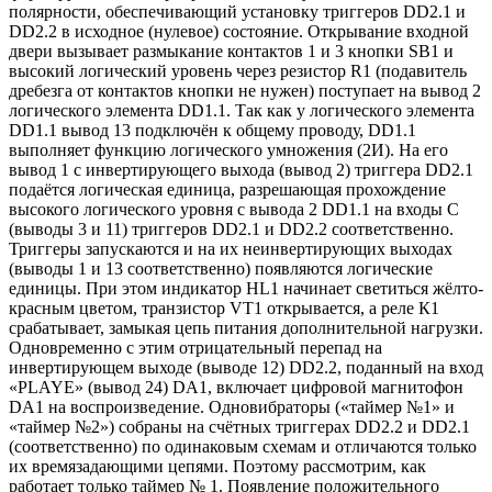
полярности, обеспечивающий установку триггеров DD2.1 и
DD2.2 в исходное (нулевое) состояние. Открывание входной
двери вызывает размыкание контактов 1 и 3 кнопки SB1 и
высокий логический уровень через резистор R1 (подавитель
дребезга от контактов кнопки не нужен) поступает на вывод 2
логического элемента DD1.1. Так как у логического элемента
DD1.1 вывод 13 подключён к общему проводу, DD1.1
выполняет функцию логического умножения (2И). На его
вывод 1 с инвертирующего выхода (вывод 2) триггера DD2.1
подаётся логическая единица, разрешающая прохождение
высокого логического уровня с вывода 2 DD1.1 на входы С
(выводы 3 и 11) триггеров DD2.1 и DD2.2 соответственно.
Триггеры запускаются и на их неинвертирующих выходах
(выводы 1 и 13 соответственно) появляются логические
единицы. При этом индикатор HL1 начинает светиться жёлто-
красным цветом, транзистор VT1 открывается, а реле К1
срабатывает, замыкая цепь питания дополнительной нагрузки.
Одновременно с этим отрицательный перепад на
инвертирующем выходе (выводе 12) DD2.2, поданный на вход
«PLAYE» (вывод 24) DA1, включает цифровой магнитофон
DA1 на воспроизведение. Одновибраторы («таймер №1» и
«таймер №2») собраны на счётных триггерах DD2.2 и DD2.1
(соответственно) по одинаковым схемам и отличаются только
их времязадающими цепями. Поэтому рассмотрим, как
работает только таймер № 1. Появление положительного