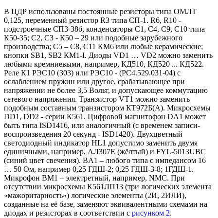
В ЦДР использованы постоянные резисторы типа ОМЛТ
0,125, переменный резистор R3 типа СП-1. R6, R10 -
подстроечные СП3-38б, конденсаторы С1, С4, С9, С10 типа
К50-35; С2, С3 - К50 – 29 или подобные зарубежного
производства; С5 – С8, С11 КМ6 или любые керамические;
кнопки SB1, SB2 КМ1-I. Диоды VD1 … VD2 можно заменить
любыми кремниевыми, например, КД510, КД520 ... КД522.
Реле К1 РЭС10 (303) или РЭС10 - (РС4.529.031-04) с
ослаблением пружин или другое, срабатывающее при
напряжении не более 3,5 Вольт, и допускающее коммутацию
сетевого напряжения. Транзистор VT1 можно заменить
подобным составным транзистором КТ972Б(А). Микросхемы
DD1, DD2 - серии К561. Цифровой магнитофон DA1 может
быть типа ISD1416, или аналогичный (с временем записи-
воспроизведения 20 секунд - ISD1420). Двухцветный
светодиодный индикатор HL1 допустимо заменить двумя
единичными, например, АЛ307Е (жёлтый) и FYL-5013UBC
(синий цвет свечения). BA1 – любого типа с импедансом 16
… 50 Ом, например 0,25 ГДШ-2; 0,25 ГДШ-3-8; 1ГДШ-1.
Микрофон ВМ1 – электретный, например, NMC. При
отсутствии микросхемы К561ЛП13 (три логических элемента
«мажоритарность») логические элементы (2И, 2ИЛИ),
созданные на её базе, заменяют эквивалентными схемами на
диодах и резисторах в соответствии с
рисунком 2
.