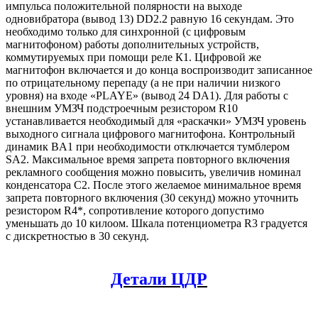
импульса положительной полярности на выходе
одновибратора (вывод 13) DD2.2 равную 16 секундам. Это
необходимо только для синхронной (с цифровым
магнитофоном) работы дополнительных устройств,
коммутируемых при помощи реле К1. Цифровой же
магнитофон включается и до конца воспроизводит записанное
по отрицательному перепаду (а не при наличии низкого
уровня) на входе «PLAYE» (вывод 24 DA1). Для работы с
внешним УМЗЧ подстроечным резистором R10
устанавливается необходимый для «раскачки» УМЗЧ уровень
выходного сигнала цифрового магнитофона. Контрольный
динамик BA1 при необходимости отключается тумблером
SA2. Максимальное время запрета повторного включения
рекламного сообщения можно повысить, увеличив номинал
конденсатора С2. После этого желаемое минимальное время
запрета повторного включения (30 секунд) можно уточнить
резистором R4*, сопротивление которого допустимо
уменьшать до 10 килоом. Шкала потенциометра R3 градуется
с дискретностью в 30 секунд.
Детали ЦДР