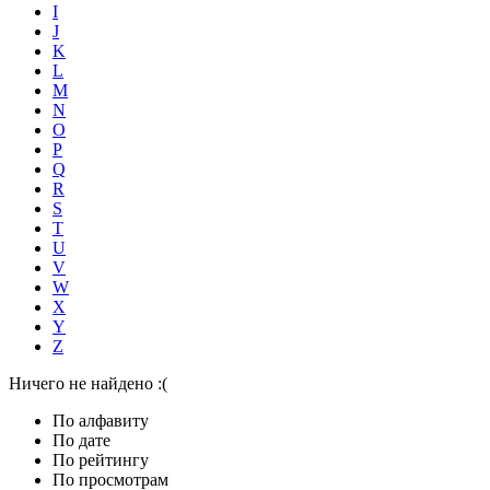
I
J
K
L
M
N
O
P
Q
R
S
T
U
V
W
X
Y
Z
Ничего не найдено :(
По алфавиту
По дате
По рейтингу
По просмотрам