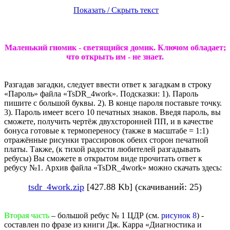
Показать / Скрыть текст
Маленький гномик - светящийся домик. Ключом обладает;
что открыть им - не знает.
Разгадав загадки, следует ввести ответ к загадкам в строку
«Пароль» файла «TsDR_4work». Подсказки: 1). Пароль
пишите с большой буквы. 2). В конце пароля поставьте точку.
3). Пароль имеет всего 10 печатных знаков. Введя пароль, вы
сможете, получить чертёж двухсторонней ПП, и в качестве
бонуса готовые к термопереносу (также в масштабе = 1:1)
отражённые рисунки трассировок обеих сторон печатной
платы. Также, (к тихой радости любителей разгадывать
ребусы) Вы сможете в открытом виде прочитать ответ к
ребусу №1. Архив файла «TsDR_4work» можно скачать здесь:
tsdr_4work.zip
[427.88 Kb] (скачиваний: 25)
Вторая часть
– большой ребус № 1 ЦДР (см.
рисунок 8
) -
составлен по фразе из книги Дж. Карра «Диагностика и