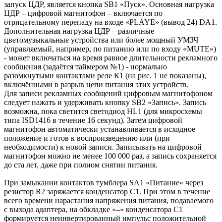
запуск ЦДР, является кнопка SB1 «Пуск». Основная нагрузка
ЦДР – цифровой магнитофон – включается по
отрицательному перепаду на входе «PLAYE» (вывод 24) DA1.
Дополнительная нагрузка ЦДР – различные
цветомузыкальные устройства или более мощный УМЗЧ
(управляемый, например, по питанию или по входу «MUTE»)
- может включаться на время равное длительности рекламного
сообщения (задаётся таймером №1) - нормально
разомкнутыми контактами реле К1 (на рис. 1 не показаны),
включёнными в разрыв цепи питания этих устройств.
Для записи рекламных сообщений цифровым магнитофоном
следует нажать и удерживать кнопку SB2 «Запись». Запись
возможна, пока светится светодиод HL1 (для микросхемы
типа ISD1416 в течение 16 секунд). Затем цифровой
магнитофон автоматически устанавливается в исходное
положение и готов к воспроизведению или (при
необходимости) к новой записи. Записывать на цифровой
магнитофон можно не менее 100 000 раз, а запись сохраняется
до ста лет, даже при полном снятии питания.
При замыкании контактов тумблера SA1 «Питание» через
резистор R2 заряжается конденсатор С1. При этом в течение
всего времени нарастания напряжения питания, подаваемого
с выхода адаптера, на обкладке «–» конденсатора С1
формируется неинвертированный импульс положительной