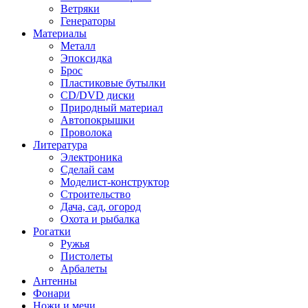
Ветряки
Генераторы
Материалы
Металл
Эпоксидка
Брос
Пластиковые бутылки
CD/DVD диски
Природный материал
Автопокрышки
Проволока
Литература
Электроника
Сделай сам
Моделист-конструктор
Строительство
Дача, сад, огород
Охота и рыбалка
Рогатки
Ружья
Пистолеты
Арбалеты
Антенны
Фонари
Ножи и мечи