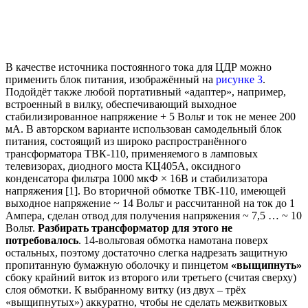
В качестве источника постоянного тока для ЦДР можно
применить блок питания, изображённый на
рисунке 3
.
Подойдёт также любой портативный «адаптер», например,
встроенный в вилку, обеспечивающий выходное
стабилизированное напряжение + 5 Вольт и ток не менее 200
мА. В авторском варианте использован самодельный блок
питания, состоящий из широко распространённого
трансформатора ТВК-110, применяемого в ламповых
телевизорах, диодного моста КЦ405А, оксидного
конденсатора фильтра 1000 мкФ × 16В и стабилизатора
напряжения [1]. Во вторичной обмотке ТВК-110, имеющей
выходное напряжение ~ 14 Вольт и рассчитанной на ток до 1
Ампера, сделан отвод для получения напряжения ~ 7,5 … ~ 10
Вольт.
Разбирать трансформатор для этого не
потребовалось
. 14-вольтовая обмотка намотана поверх
остальных, поэтому достаточно слегка надрезать защитную
пропитанную бумажную оболочку и пинцетом
«выщипнуть»
сбоку крайний виток из второго или третьего (считая сверху)
слоя обмотки. К выбранному витку (из двух – трёх
«выщипнутых») аккуратно, чтобы не сделать межвитковых