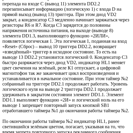
перепада на входе С (вывод 11) элемента DD2.2
перезаписывает информацию (логическую 1) с входа D на
прямой выход (вывод 13) триггера. При этом диод VD2
закрыт, а конденсатор С3 медленно начинает заряжаться через
резисторы R6 и R7. Когда С3 зарядится до половины
напряжения источника питания, на выходе (выводе 8)
элемента DD1.3, выполняющего функцию «2ИЛИ»,
появляется логическая 1. Эта логическая 1, поданная на вход
«Reset» (Сброс) – вывод 10 триггера DD2.2, возвращает
«взведённый» триггер в исходное состояние. То есть на
выводе 13 DD2.2 установится логический 0. Конденсатор С3
быстро разряжается через диод VD2, индикатор HL1 меняет
цвет свечения на зелёный, реле К1 отпускает, а цифровой
магнитофон так же заканчивает цикл воспроизведения и
устанавливается в начальное состояние. При этом таймер №2
собранный на триггере DD2.1 продолжает работать. Уровень
логического нуля на выводе 2 триггера DD2.1 продолжает
удерживать в закрытом состоянии элемент DD1.1. Элемент
DD1.1 выполняет функцию «2И» и логический ноль на его
выводе 1 запрещает повторный запуск кнопкой SB1
отработавшего таймера №1 до окончания работы таймера №2.
По окончании работы таймера №2 индикатор HL1, ранее
светившийся зелёным цветом, погасает, указывая на то, что
время запрета повторного запуска рекламного сообщения