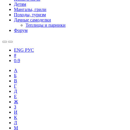
Детям
Мангалы, грили
Походы, туризм
Дачные самоделки
Теплицы и парники
Форум
ENG
РУС
#
0-9
А
Б
В
Г
Д
Е
Ж
З
И
К
Л
М