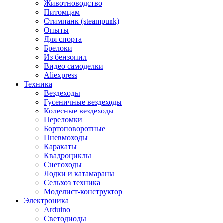
Животноводство
Питомцам
Стимпанк (steampunk)
Опыты
Для спорта
Брелоки
Из бензопил
Видео самоделки
Aliexpress
Техника
Вездеходы
Гусеничные вездеходы
Колесные вездеходы
Переломки
Бортоповоротные
Пневмоходы
Каракаты
Квадроциклы
Снегоходы
Лодки и катамараны
Сельхоз техника
Моделист-конструктор
Электроника
Arduino
Светодиоды