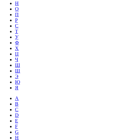
Н
О
П
Р
С
Т
У
Ф
Х
Ц
Ч
Ш
Щ
Э
Ю
Я
A
B
C
D
E
F
G
H