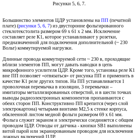
Рисунки 5, 6, 7.
Большинство элементов ЦДР установлены на
ПП
(печатной
плате) (
рисунки 5, 6, 7
) из двусторонне фольгированного
стеклотекстолита размером 69 х 61 х 2 мм. Исключение
составляет реле К1, которое устанавливают у розетки,
предназначенной для подключения дополнительной (~ 230
Вольт) коммутируемой нагрузки.
Длинные провода коммутируемой сети ~ 230 в, проходящие
вблизи элементов ПП, могут давать наводки в цепь
микрофонного усилителя ЦДР. Кроме того, установка реле К1
вне ПП позволяет «отвязаться» от рисунка ПП и применить в
качестве К1 реле других типов. На ПП устанавливается 1
проволочная перемычка в изоляции, 3 перемычки –
имитаторы металлизированных отверстий, и в шести точках
выводы радиоэлектронных компонентов пропаиваются с
обеих сторон ПП. Конструктивно ПП крепится (через слой
электрокартона) четырьмя винтами М2,5 к стенке корпуса,
обклеенной листом медной фольги размером 69 х 61 мм.
Фольга служит экраном и электрически соединяется с общим
проводом ЦДР. Отводы от датчика - кнопки SB1 выполнены
витой парой или экранированным проводом для исключения
ложных включений ЦДР.