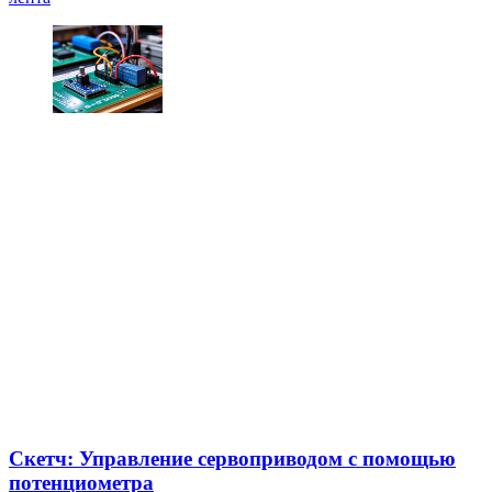
Скетч: Управление сервоприводом с помощью
потенциометра