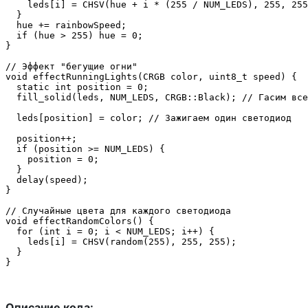
    leds[i] = CHSV(hue + i * (255 / NUM_LEDS), 255, 255
  }

  hue += rainbowSpeed;

  if (hue > 255) hue = 0;

}

// Эффект "бегущие огни"

void effectRunningLights(CRGB color, uint8_t speed) {

  static int position = 0;

  fill_solid(leds, NUM_LEDS, CRGB::Black); // Гасим все
  leds[position] = color; // Зажигаем один светодиод

  position++;

  if (position >= NUM_LEDS) {

    position = 0;

  }

  delay(speed);

}

// Случайные цвета для каждого светодиода

void effectRandomColors() {

  for (int i = 0; i < NUM_LEDS; i++) {

    leds[i] = CHSV(random(255), 255, 255);

  }

}
Описание кода: