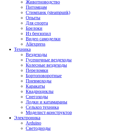
Животноводство
Питомцам
Стимпанк (steampunk)
Опыты
Для спорта
Брелоки
Из бензопил
Видео самоделки
Aliexpress
Техника
Вездеходы
Гусеничные вездеходы
Колесные вездеходы
Переломки
Бортоповоротные
Пневмоходы
Каракаты
Квадроциклы
Снегоходы
Лодки и катамараны
Сельхоз техника
Моделист-конструктор
Электроника
Arduino
Светодиоды