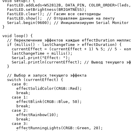
void setup() {

  FastLED.addLeds<WS2812B, DATA_PIN, COLOR_ORDER>(leds,
  FastLED.setBrightness(BRIGHTNESS);

  FastLED.clear(); // Гасим все светодиоды

  FastLED.show();  // Отправляем данные на ленту

  Serial.begin(9600); // Инициализируем Serial Monitor 
}

void loop() {

  // Переключение эффектов каждые effectDuration миллис
  if (millis() - lastChangeTime > effectDuration) {

    currentEffect = (currentEffect + 1) % 5; // 5 - кол
    lastChangeTime = millis();

    Serial.print("Effect: ");

    Serial.println(currentEffect); // Вывод текущего эф
  }

  // Выбор и запуск текущего эффекта

  switch (currentEffect) {

    case 0:

      effectSolidColor(CRGB::Red);

      break;

    case 1:

      effectBlink(CRGB::Blue, 50);

      break;

    case 2:

      effectRainbow(10);

      break;

    case 3:

      effectRunningLights(CRGB::Green, 20);
