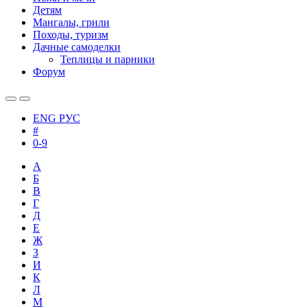
Детям
Мангалы, грили
Походы, туризм
Дачные самоделки
Теплицы и парники
Форум
ENG
РУС
#
0-9
А
Б
В
Г
Д
Е
Ж
З
И
К
Л
М