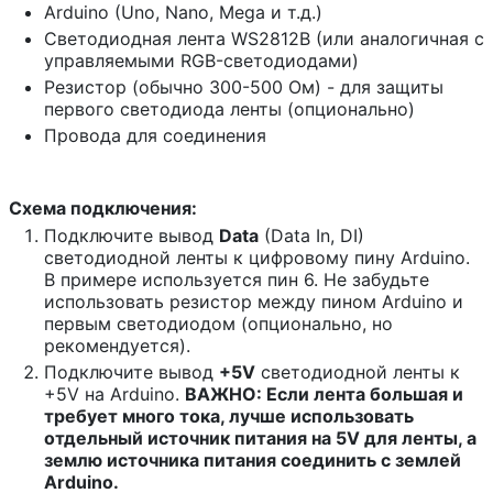
Arduino (Uno, Nano, Mega и т.д.)
Светодиодная лента WS2812B (или аналогичная с
управляемыми RGB-светодиодами)
Резистор (обычно 300-500 Ом) - для защиты
первого светодиода ленты (опционально)
Провода для соединения
Схема подключения:
Подключите вывод
Data
(Data In, DI)
светодиодной ленты к цифровому пину Arduino.
В примере используется пин 6. Не забудьте
использовать резистор между пином Arduino и
первым светодиодом (опционально, но
рекомендуется).
Подключите вывод
+5V
светодиодной ленты к
+5V на Arduino.
ВАЖНО: Если лента большая и
требует много тока, лучше использовать
отдельный источник питания на 5V для ленты, а
землю источника питания соединить с землей
Arduino.