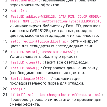
effectDuration
переключением эффектов.
:
setup()
FastLED.addLeds<WS2812B, DATA_PIN, COLOR_ORDER>
:
(leds, NUM_LEDS).setCorrection(TypicalLEDStrip);
Инициализирует библиотеку FastLED, указывая
тип ленты (WS2812B), пин данных, порядок
цветов, массив светодиодов и их количество.
оптимизирует
setCorrection(TypicalLEDStrip)
цвета для стандартных светодиодных лент.
:
FastLED.setBrightness(BRIGHTNESS);
Устанавливает глобальную яркость.
: Гасит все светодиоды.
FastLED.clear();
: Отправляет данные на ленту
FastLED.show();
(необходимо после изменения цветов).
: Инициализация
Serial.begin(9600);
последовательного порта для отладки.
:
loop()
:
if (millis() - lastChangeTime > effectDuration)
Проверяет, прошло ли достаточно времени для
смены эффекта.