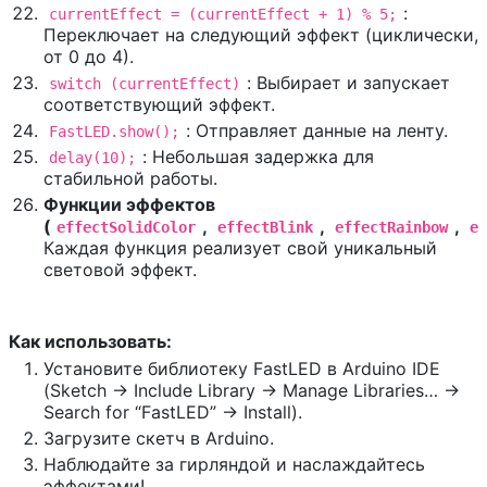
:
currentEffect = (currentEffect + 1) % 5;
Переключает на следующий эффект (циклически,
от 0 до 4).
: Выбирает и запускает
switch (currentEffect)
соответствующий эффект.
: Отправляет данные на ленту.
FastLED.show();
: Небольшая задержка для
delay(10);
стабильной работы.
Функции эффектов
(
,
,
,
effectSolidColor
effectBlink
effectRainbow
e
Каждая функция реализует свой уникальный
световой эффект.
Как использовать:
Установите библиотеку FastLED в Arduino IDE
(Sketch -> Include Library -> Manage Libraries… ->
Search for “FastLED” -> Install).
Загрузите скетч в Arduino.
Наблюдайте за гирляндой и наслаждайтесь
эффектами!