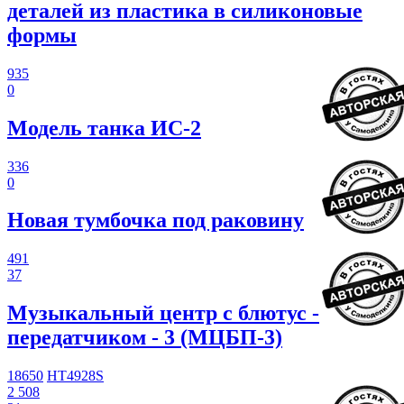
деталей из пластика в силиконовые
формы
935
0
Модель танка ИС-2
336
0
Новая тумбочка под раковину
491
37
Музыкальный центр с блютус -
передатчиком - 3 (МЦБП-3)
18650
HT4928S
2 508