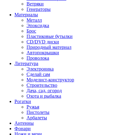
Ветряки
Генераторы
Материалы
Металл
Эпоксидка
Брос
Пластиковые бутылки
CD/DVD диски
Природный материал
Автопокрышки
Проволока
Литература
Электроника
Сделай сам
Моделист-конструктор
Строительство
Дача, сад, огород
Охота и рыбалка
Рогатки
Ружья
Пистолеты
Арбалеты
Антенны
Фонари
Ножи и мечи