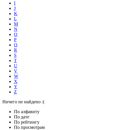
I
J
K
L
M
N
O
P
Q
R
S
T
U
V
W
X
Y
Z
Ничего не найдено :(
По алфавиту
По дате
По рейтингу
По просмотрам