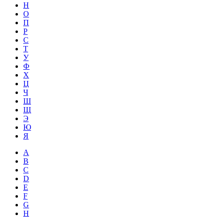
Н
О
П
Р
С
Т
У
Ф
Х
Ц
Ч
Ш
Щ
Э
Ю
Я
A
B
C
D
E
F
G
H