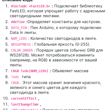
:
Подключает библиотеку
#include <FastLED.h>
FastLED, которая упрощает работу с адресными
светодиодными лентами.
:
Определяет константы для настроек.
#define
: Пин Arduino, к которому подключен
DATA_PIN
Data In ленты.
: Количество светодиодов в ленте.
NUM_LEDS
: Глобальная яркость (0-255).
BRIGHTNESS
: Порядок цветов (обычно GRB для
COLOR_ORDER
WS2812B). Может потребоваться изменить
(например, на RGB) в зависимости от вашей
ленты.
:
Объявляет массив
CRGB leds[NUM_LEDS]
типа
leds
. Этот массив хранит значения красного,
CRGB
зеленого и синего цветов для каждого
светодиода в ленте.
,
currentEffect
,
lastChangeTime
:
Переменные для управления