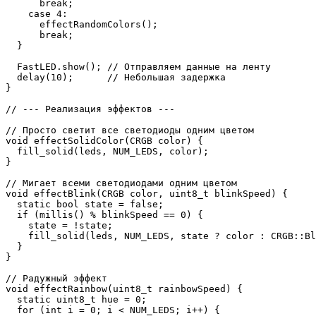
      break;

    case 4:

      effectRandomColors();

      break;

  }

  FastLED.show(); // Отправляем данные на ленту

  delay(10);      // Небольшая задержка

}

// --- Реализация эффектов ---

// Просто светит все светодиоды одним цветом

void effectSolidColor(CRGB color) {

  fill_solid(leds, NUM_LEDS, color);

}

// Мигает всеми светодиодами одним цветом

void effectBlink(CRGB color, uint8_t blinkSpeed) {

  static bool state = false;

  if (millis() % blinkSpeed == 0) {

    state = !state;

    fill_solid(leds, NUM_LEDS, state ? color : CRGB::Bl
  }

}

// Радужный эффект

void effectRainbow(uint8_t rainbowSpeed) {

  static uint8_t hue = 0;

  for (int i = 0; i < NUM_LEDS; i++) {
