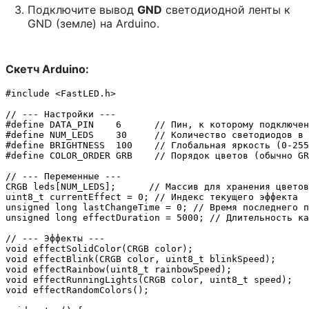
Подключите вывод
GND
светодиодной ленты к
GND (земле) на Arduino.
Скетч Arduino:
#include <FastLED.h>

// --- Настройки ---

#define DATA_PIN    6      // Пин, к которому подключен
#define NUM_LEDS    30     // Количество светодиодов в 
#define BRIGHTNESS  100    // Глобальная яркость (0-255
#define COLOR_ORDER GRB    // Порядок цветов (обычно GR
// --- Переменные ---

CRGB leds[NUM_LEDS];      // Массив для хранения цветов
uint8_t currentEffect = 0; // Индекс текущего эффекта

unsigned long lastChangeTime = 0; // Время последнего п
unsigned long effectDuration = 5000; // Длительность ка
// --- Эффекты ---

void effectSolidColor(CRGB color);

void effectBlink(CRGB color, uint8_t blinkSpeed);

void effectRainbow(uint8_t rainbowSpeed);

void effectRunningLights(CRGB color, uint8_t speed);

void effectRandomColors();
