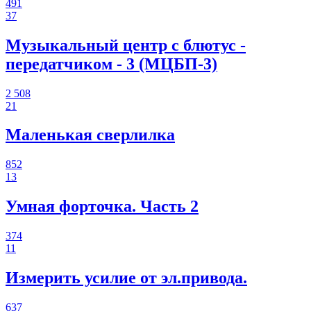
491
37
Музыкальный центр с блютус -
передатчиком - 3 (МЦБП-3)
2 508
21
Маленькая сверлилка
852
13
Умная форточка. Часть 2
374
11
Измерить усилие от эл.привода.
637