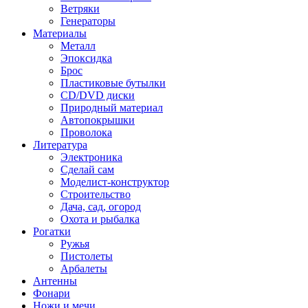
Ветряки
Генераторы
Материалы
Металл
Эпоксидка
Брос
Пластиковые бутылки
CD/DVD диски
Природный материал
Автопокрышки
Проволока
Литература
Электроника
Сделай сам
Моделист-конструктор
Строительство
Дача, сад, огород
Охота и рыбалка
Рогатки
Ружья
Пистолеты
Арбалеты
Антенны
Фонари
Ножи и мечи