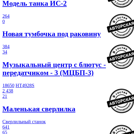
Модель танка ИС-2
264
0
Новая тумбочка под раковину
384
34
Музыкальный центр с блютус -
передатчиком - 3 (МЦБП-3)
18650
HT4928S
2 438
21
Маленькая сверлилка
Сверлильный станок
641
65