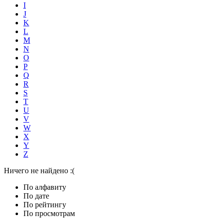
I
J
K
L
M
N
O
P
Q
R
S
T
U
V
W
X
Y
Z
Ничего не найдено :(
По алфавиту
По дате
По рейтингу
По просмотрам