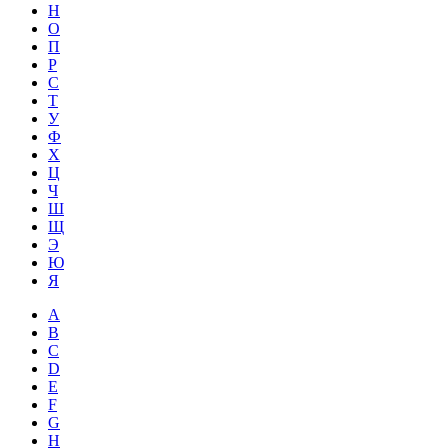
Н
О
П
Р
С
Т
У
Ф
Х
Ц
Ч
Ш
Щ
Э
Ю
Я
A
B
C
D
E
F
G
H