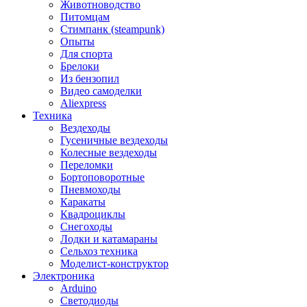
Животноводство
Питомцам
Стимпанк (steampunk)
Опыты
Для спорта
Брелоки
Из бензопил
Видео самоделки
Aliexpress
Техника
Вездеходы
Гусеничные вездеходы
Колесные вездеходы
Переломки
Бортоповоротные
Пневмоходы
Каракаты
Квадроциклы
Снегоходы
Лодки и катамараны
Сельхоз техника
Моделист-конструктор
Электроника
Arduino
Светодиоды