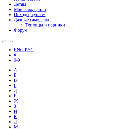
Детям
Мангалы, грили
Походы, туризм
Дачные самоделки
Теплицы и парники
Форум
ENG
РУС
#
0-9
А
Б
В
Г
Д
Е
Ж
З
И
К
Л
М