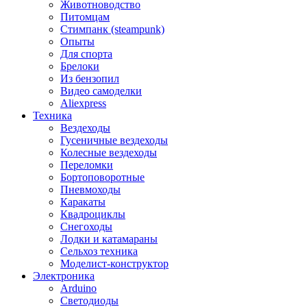
Животноводство
Питомцам
Стимпанк (steampunk)
Опыты
Для спорта
Брелоки
Из бензопил
Видео самоделки
Aliexpress
Техника
Вездеходы
Гусеничные вездеходы
Колесные вездеходы
Переломки
Бортоповоротные
Пневмоходы
Каракаты
Квадроциклы
Снегоходы
Лодки и катамараны
Сельхоз техника
Моделист-конструктор
Электроника
Arduino
Светодиоды