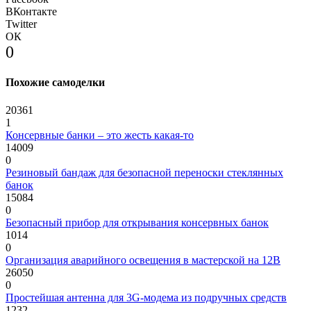
ВКонтакте
Twitter
ОК
0
Похожие самоделки
20361
1
Консервные банки – это жесть какая-то
14009
0
Резиновый бандаж для безопасной переноски стеклянных
банок
15084
0
Безопасный прибор для открывания консервных банок
1014
0
Организация аварийного освещения в мастерской на 12В
26050
0
Простейшая антенна для 3G-модема из подручных средств
1232