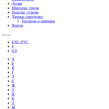
Детям
Мангалы, грили
Походы, туризм
Дачные самоделки
Теплицы и парники
Форум
ENG
РУС
#
0-9
А
Б
В
Г
Д
Е
Ж
З
И
К
Л
М