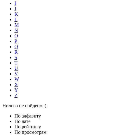
I
J
K
L
M
N
O
P
Q
R
S
T
U
V
W
X
Y
Z
Ничего не найдено :(
По алфавиту
По дате
По рейтингу
По просмотрам