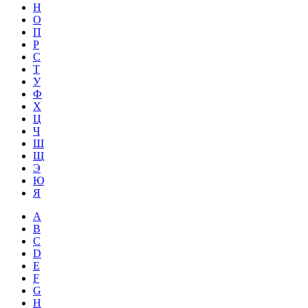
Н
О
П
Р
С
Т
У
Ф
Х
Ц
Ч
Ш
Щ
Э
Ю
Я
A
B
C
D
E
F
G
H