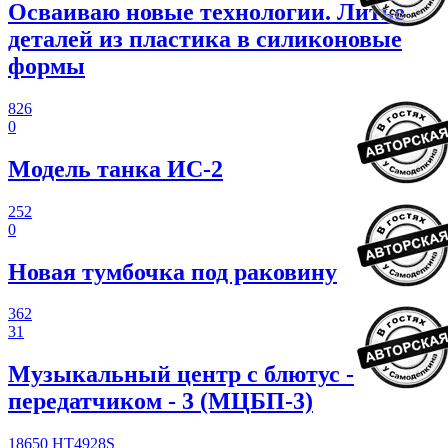
Осваиваю новые технологии. Литье
деталей из пластика в силиконовые
формы
826
0
Модель танка ИС-2
252
0
Новая тумбочка под раковину
362
31
Музыкальный центр с блютус -
передатчиком - 3 (МЦБП-3)
18650
HT4928S