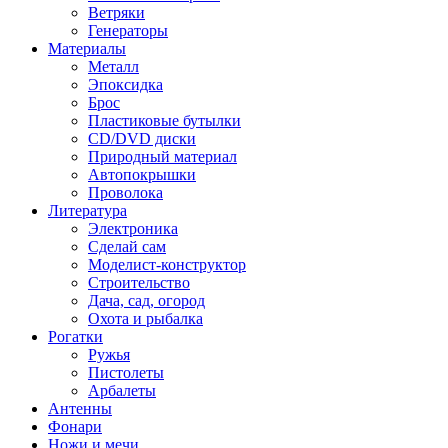
Ветряки
Генераторы
Материалы
Металл
Эпоксидка
Брос
Пластиковые бутылки
CD/DVD диски
Природный материал
Автопокрышки
Проволока
Литература
Электроника
Сделай сам
Моделист-конструктор
Строительство
Дача, сад, огород
Охота и рыбалка
Рогатки
Ружья
Пистолеты
Арбалеты
Антенны
Фонари
Ножи и мечи