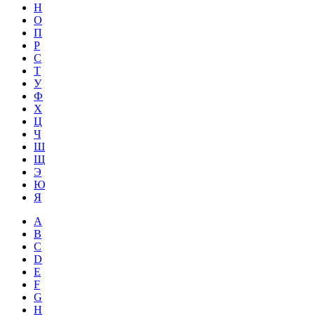
Н
О
П
Р
С
Т
У
Ф
Х
Ц
Ч
Ш
Щ
Э
Ю
Я
A
B
C
D
E
F
G
H