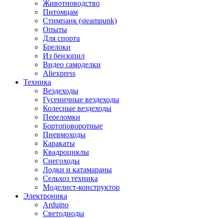
Животноводство
Питомцам
Стимпанк (steampunk)
Опыты
Для спорта
Брелоки
Из бензопил
Видео самоделки
Aliexpress
Техника
Вездеходы
Гусеничные вездеходы
Колесные вездеходы
Переломки
Бортоповоротные
Пневмоходы
Каракаты
Квадроциклы
Снегоходы
Лодки и катамараны
Сельхоз техника
Моделист-конструктор
Электроника
Arduino
Светодиоды