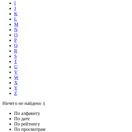
I
J
K
L
M
N
O
P
Q
R
S
T
U
V
W
X
Y
Z
Ничего не найдено :(
По алфавиту
По дате
По рейтингу
По просмотрам