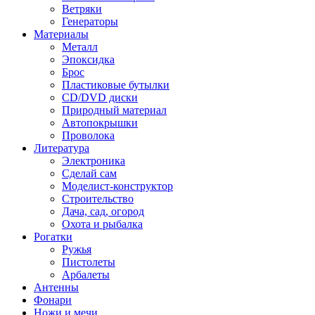
Ветряки
Генераторы
Материалы
Металл
Эпоксидка
Брос
Пластиковые бутылки
CD/DVD диски
Природный материал
Автопокрышки
Проволока
Литература
Электроника
Сделай сам
Моделист-конструктор
Строительство
Дача, сад, огород
Охота и рыбалка
Рогатки
Ружья
Пистолеты
Арбалеты
Антенны
Фонари
Ножи и мечи