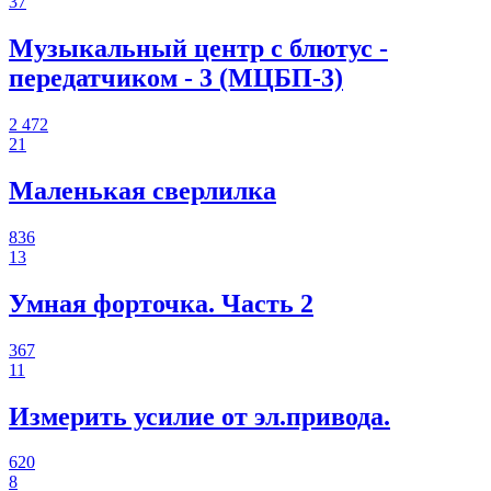
37
Музыкальный центр с блютус -
передатчиком - 3 (МЦБП-3)
2 472
21
Маленькая сверлилка
836
13
Умная форточка. Часть 2
367
11
Измерить усилие от эл.привода.
620
8