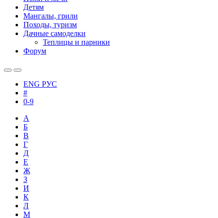
Детям
Мангалы, грили
Походы, туризм
Дачные самоделки
Теплицы и парники
Форум
ENG
РУС
#
0-9
А
Б
В
Г
Д
Е
Ж
З
И
К
Л
М