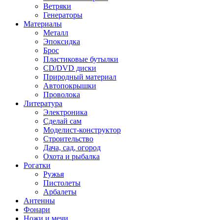
Ветряки
Генераторы
Материалы
Металл
Эпоксидка
Брос
Пластиковые бутылки
CD/DVD диски
Природный материал
Автопокрышки
Проволока
Литература
Электроника
Сделай сам
Моделист-конструктор
Строительство
Дача, сад, огород
Охота и рыбалка
Рогатки
Ружья
Пистолеты
Арбалеты
Антенны
Фонари
Ножи и мечи