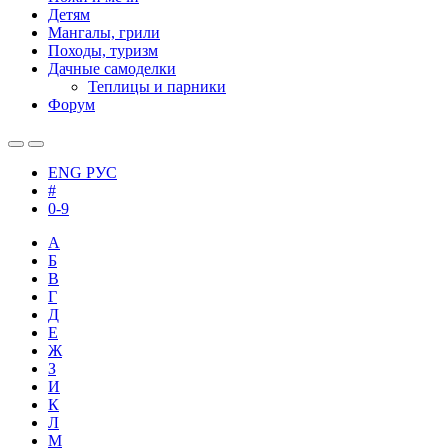
Детям
Мангалы, грили
Походы, туризм
Дачные самоделки
Теплицы и парники
Форум
ENG
РУС
#
0-9
А
Б
В
Г
Д
Е
Ж
З
И
К
Л
М