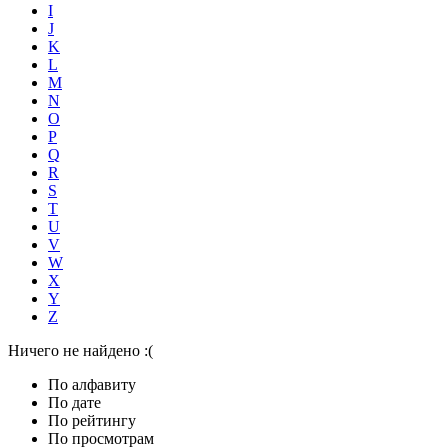
I
J
K
L
M
N
O
P
Q
R
S
T
U
V
W
X
Y
Z
Ничего не найдено :(
По алфавиту
По дате
По рейтингу
По просмотрам