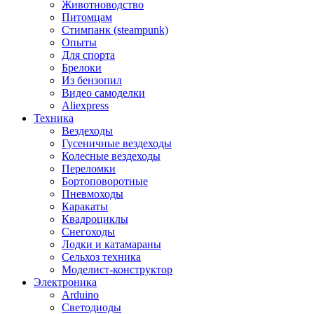
Животноводство
Питомцам
Стимпанк (steampunk)
Опыты
Для спорта
Брелоки
Из бензопил
Видео самоделки
Aliexpress
Техника
Вездеходы
Гусеничные вездеходы
Колесные вездеходы
Переломки
Бортоповоротные
Пневмоходы
Каракаты
Квадроциклы
Снегоходы
Лодки и катамараны
Сельхоз техника
Моделист-конструктор
Электроника
Arduino
Светодиоды