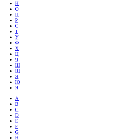
Н
О
П
Р
С
Т
У
Ф
Х
Ц
Ч
Ш
Щ
Э
Ю
Я
A
B
C
D
E
F
G
H