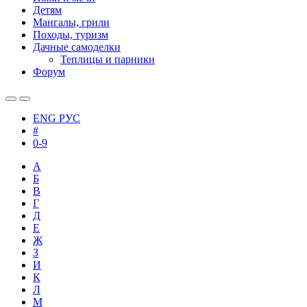
Детям
Мангалы, грили
Походы, туризм
Дачные самоделки
Теплицы и парники
Форум
ENG
РУС
#
0-9
А
Б
В
Г
Д
Е
Ж
З
И
К
Л
М