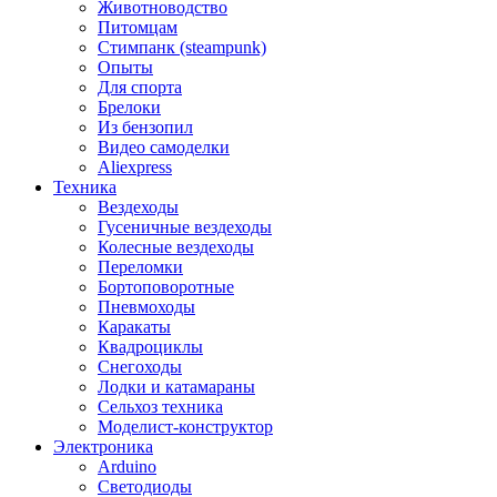
Животноводство
Питомцам
Стимпанк (steampunk)
Опыты
Для спорта
Брелоки
Из бензопил
Видео самоделки
Aliexpress
Техника
Вездеходы
Гусеничные вездеходы
Колесные вездеходы
Переломки
Бортоповоротные
Пневмоходы
Каракаты
Квадроциклы
Снегоходы
Лодки и катамараны
Сельхоз техника
Моделист-конструктор
Электроника
Arduino
Светодиоды