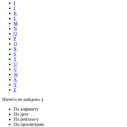
I
J
K
L
M
N
O
P
Q
R
S
T
U
V
W
X
Y
Z
Ничего не найдено :(
По алфавиту
По дате
По рейтингу
По просмотрам