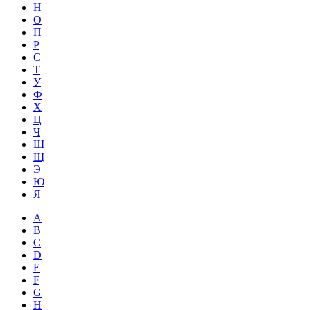
Н
О
П
Р
С
Т
У
Ф
Х
Ц
Ч
Ш
Щ
Э
Ю
Я
A
B
C
D
E
F
G
H