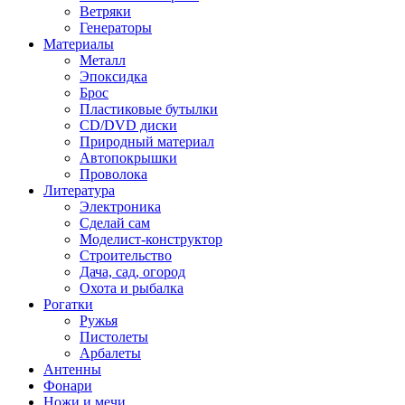
Ветряки
Генераторы
Материалы
Металл
Эпоксидка
Брос
Пластиковые бутылки
CD/DVD диски
Природный материал
Автопокрышки
Проволока
Литература
Электроника
Сделай сам
Моделист-конструктор
Строительство
Дача, сад, огород
Охота и рыбалка
Рогатки
Ружья
Пистолеты
Арбалеты
Антенны
Фонари
Ножи и мечи