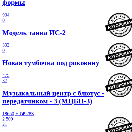
формы
934
0
Модель танка ИС-2
332
0
Новая тумбочка под раковину
475
37
Музыкальный центр с блютус -
передатчиком - 3 (МЦБП-3)
18650
HT4928S
2 500
21