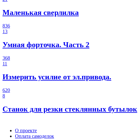
Маленькая сверлилка
836
13
Умная форточка. Часть 2
368
11
Измерить усилие от эл.привода.
620
8
Станок для резки стеклянных бутылок
О проекте
Оплата самоделок