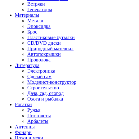
Ветряки
Генераторы
Материалы
Металл
Эпоксидка
Брос
Пластиковые бутылки
CD/DVD диски
Природный материал
Автопокрышки
Проволока
Литература
Электроника
Сделай сам
Моделист-конструктор
Строительство
Дача, сад, огород
Охота и рыбалка
Рогатки
Ружья
Пистолеты
Арбалеты
Антенны
Фонари
Ножи и мечи