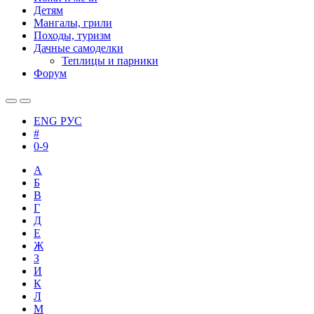
Детям
Мангалы, грили
Походы, туризм
Дачные самоделки
Теплицы и парники
Форум
ENG
РУС
#
0-9
А
Б
В
Г
Д
Е
Ж
З
И
К
Л
М