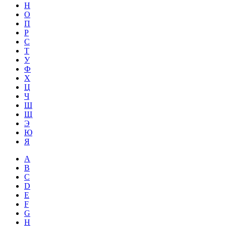
Н
О
П
Р
С
Т
У
Ф
Х
Ц
Ч
Ш
Щ
Э
Ю
Я
A
B
C
D
E
F
G
H