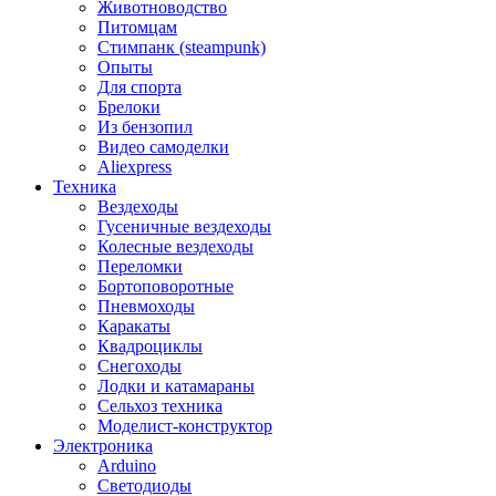
Животноводство
Питомцам
Стимпанк (steampunk)
Опыты
Для спорта
Брелоки
Из бензопил
Видео самоделки
Aliexpress
Техника
Вездеходы
Гусеничные вездеходы
Колесные вездеходы
Переломки
Бортоповоротные
Пневмоходы
Каракаты
Квадроциклы
Снегоходы
Лодки и катамараны
Сельхоз техника
Моделист-конструктор
Электроника
Arduino
Светодиоды