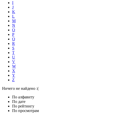
I
J
K
L
M
N
O
P
Q
R
S
T
U
V
W
X
Y
Z
Ничего не найдено :(
По алфавиту
По дате
По рейтингу
По просмотрам