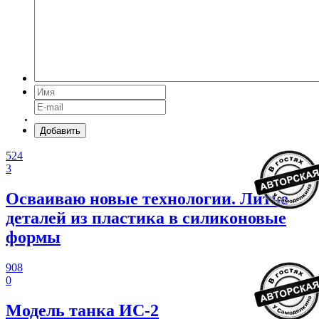
Добавить
524
3
Осваиваю новые технологии. Литье
деталей из пластика в силиконовые
формы
908
0
Модель танка ИС-2