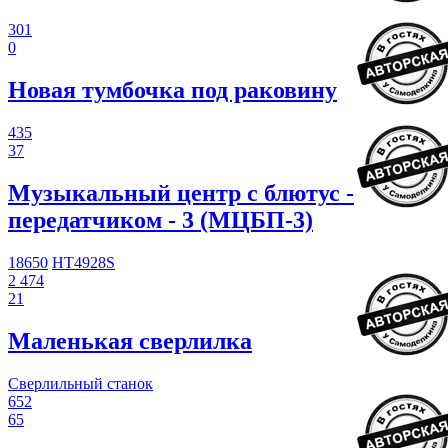
301
0
Новая тумбочка под раковину
435
37
Музыкальный центр с блютус -
передатчиком - 3 (МЦБП-3)
18650
HT4928S
2 474
21
Маленькая сверлилка
Сверлильный станок
652
65