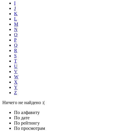
I
J
K
L
M
N
O
P
Q
R
S
T
U
V
W
X
Y
Z
Ничего не найдено :(
По алфавиту
По дате
По рейтингу
По просмотрам