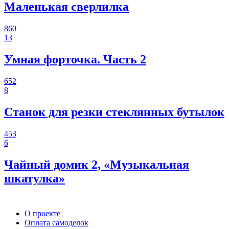
Маленькая сверлилка
860
13
Умная форточка. Часть 2
652
8
Станок для резки стеклянных бутылок
453
6
Чайный домик 2, «Музыкальная
шкатулка»
О проекте
Оплата самоделок