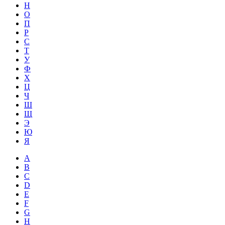
Н
О
П
Р
С
Т
У
Ф
Х
Ц
Ч
Ш
Щ
Э
Ю
Я
A
B
C
D
E
F
G
H