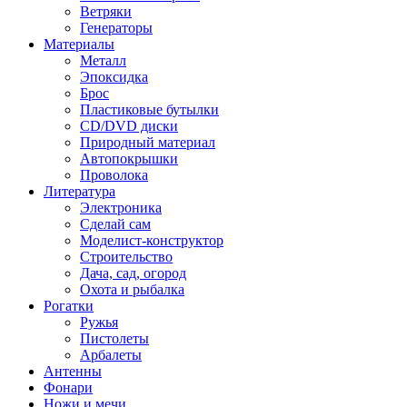
Ветряки
Генераторы
Материалы
Металл
Эпоксидка
Брос
Пластиковые бутылки
CD/DVD диски
Природный материал
Автопокрышки
Проволока
Литература
Электроника
Сделай сам
Моделист-конструктор
Строительство
Дача, сад, огород
Охота и рыбалка
Рогатки
Ружья
Пистолеты
Арбалеты
Антенны
Фонари
Ножи и мечи