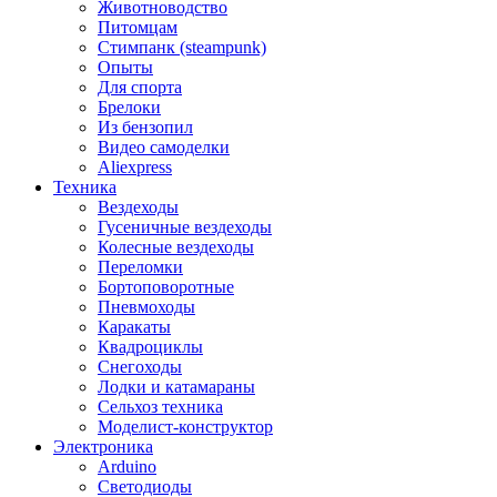
Животноводство
Питомцам
Стимпанк (steampunk)
Опыты
Для спорта
Брелоки
Из бензопил
Видео самоделки
Aliexpress
Техника
Вездеходы
Гусеничные вездеходы
Колесные вездеходы
Переломки
Бортоповоротные
Пневмоходы
Каракаты
Квадроциклы
Снегоходы
Лодки и катамараны
Сельхоз техника
Моделист-конструктор
Электроника
Arduino
Светодиоды