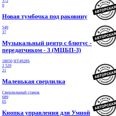
372
0
Новая тумбочка под раковину
549
37
Музыкальный центр с блютус -
передатчиком - 3 (МЦБП-3)
18650
HT4928S
2 529
21
Маленькая сверлилка
Сверлильный станок
689
65
Кнопка управления для Умной