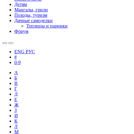
Детям
Мангалы, грили
Походы, туризм
Дачные самоделки
Теплицы и парники
Форум
ENG
РУС
#
0-9
А
Б
В
Г
Д
Е
Ж
З
И
К
Л
М