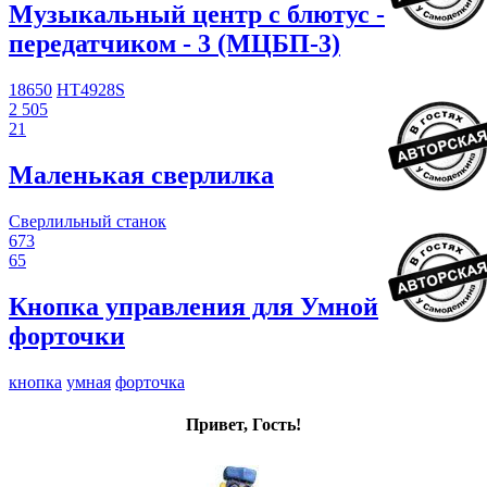
Музыкальный центр с блютус -
передатчиком - 3 (МЦБП-3)
18650
HT4928S
2 505
21
Маленькая сверлилка
Сверлильный станок
673
65
Кнопка управления для Умной
форточки
кнопка
умная
форточка
Привет, Гость!