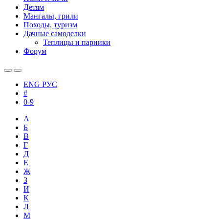
Детям
Мангалы, грили
Походы, туризм
Дачные самоделки
Теплицы и парники
Форум
ENG
РУС
#
0-9
А
Б
В
Г
Д
Е
Ж
З
И
К
Л
М