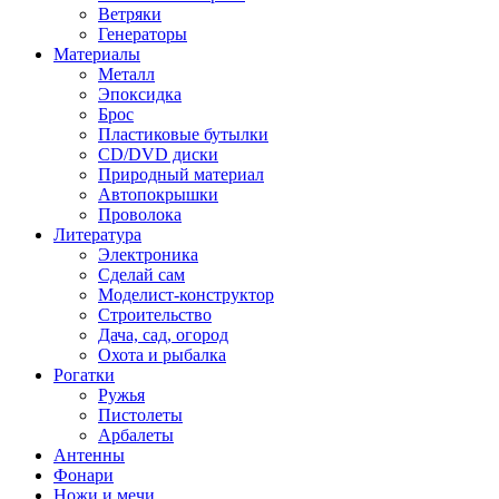
Ветряки
Генераторы
Материалы
Металл
Эпоксидка
Брос
Пластиковые бутылки
CD/DVD диски
Природный материал
Автопокрышки
Проволока
Литература
Электроника
Сделай сам
Моделист-конструктор
Строительство
Дача, сад, огород
Охота и рыбалка
Рогатки
Ружья
Пистолеты
Арбалеты
Антенны
Фонари
Ножи и мечи