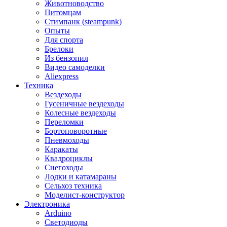
Животноводство
Питомцам
Стимпанк (steampunk)
Опыты
Для спорта
Брелоки
Из бензопил
Видео самоделки
Aliexpress
Техника
Вездеходы
Гусеничные вездеходы
Колесные вездеходы
Переломки
Бортоповоротные
Пневмоходы
Каракаты
Квадроциклы
Снегоходы
Лодки и катамараны
Сельхоз техника
Моделист-конструктор
Электроника
Arduino
Светодиоды