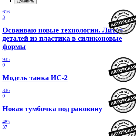
Добавить
616
3
Осваиваю новые технологии. Литье
деталей из пластика в силиконовые
формы
935
0
Модель танка ИС-2
336
0
Новая тумбочка под раковину
485
37