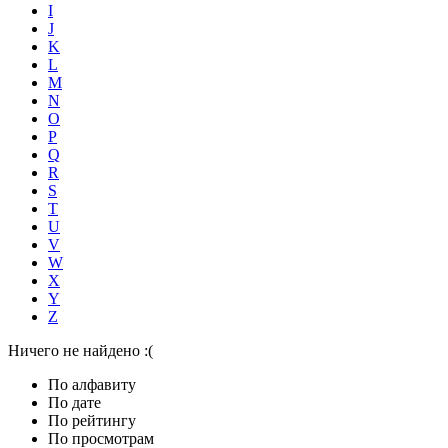
I
J
K
L
M
N
O
P
Q
R
S
T
U
V
W
X
Y
Z
Ничего не найдено :(
По алфавиту
По дате
По рейтингу
По просмотрам