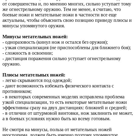
от совершенства и, по мнению многих, сильно уступает тому
же огнестрельному оружию. Тем не менее, я считаю, что
боевые ножи и метательные ножи в частности все еще
актуальны, чтобы объяснить свою позицию приведу плюсы и
минусы упомянутого оружия.
Минусы метательных ножей:
- одноразовость (кинул нож и остался без оружия);
- узкая специализация (не приспособлены для ближнего боя);
- сложность в освоении;
- дистанция поражения сильно уступает огнестрельному
оружию.
Плюсы метательных ножей:
- легко скрываются под одеждой;
- дают возможность избежать физического контакта с
противником;
- в некоторых современных моделях исправлена проблема
узкой специализации, то есть некоторые метательные ножи
эффективны сразу на двух дистанциях: ближней и средней;
- в отличии от штурмовой винтовки, нож заклинить не может,
а в боевых условиях нужно быть ко всему готовым.
Не смотря на минусы, польза от метательных ножей
неоспорима, должен быть именно поэтому упомянутое