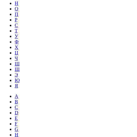
Н
О
П
Р
С
Т
У
Ф
Х
Ц
Ч
Ш
Щ
Э
Ю
Я
A
B
C
D
E
F
G
H