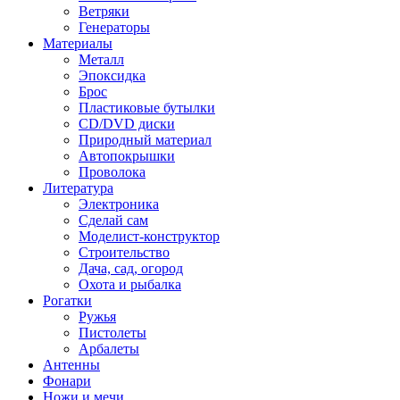
Ветряки
Генераторы
Материалы
Металл
Эпоксидка
Брос
Пластиковые бутылки
CD/DVD диски
Природный материал
Автопокрышки
Проволока
Литература
Электроника
Сделай сам
Моделист-конструктор
Строительство
Дача, сад, огород
Охота и рыбалка
Рогатки
Ружья
Пистолеты
Арбалеты
Антенны
Фонари
Ножи и мечи