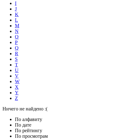
I
J
K
L
M
N
O
P
Q
R
S
T
U
V
W
X
Y
Z
Ничего не найдено :(
По алфавиту
По дате
По рейтингу
По просмотрам