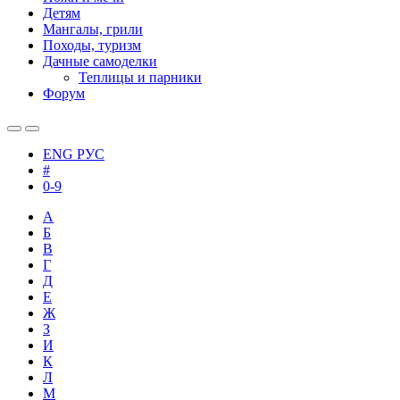
Детям
Мангалы, грили
Походы, туризм
Дачные самоделки
Теплицы и парники
Форум
ENG
РУС
#
0-9
А
Б
В
Г
Д
Е
Ж
З
И
К
Л
М