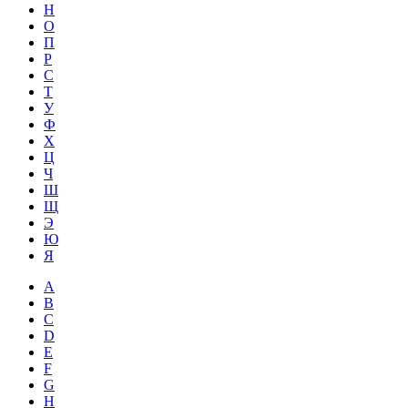
Н
О
П
Р
С
Т
У
Ф
Х
Ц
Ч
Ш
Щ
Э
Ю
Я
A
B
C
D
E
F
G
H