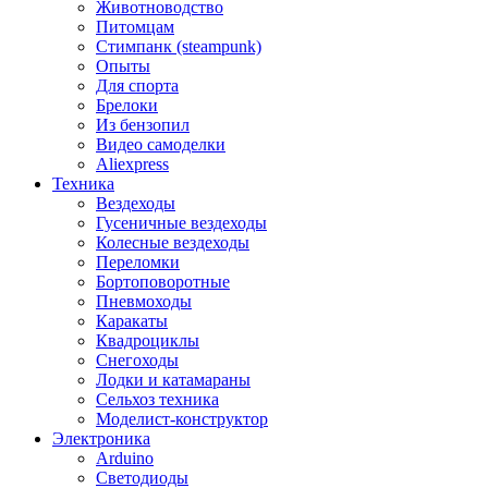
Животноводство
Питомцам
Стимпанк (steampunk)
Опыты
Для спорта
Брелоки
Из бензопил
Видео самоделки
Aliexpress
Техника
Вездеходы
Гусеничные вездеходы
Колесные вездеходы
Переломки
Бортоповоротные
Пневмоходы
Каракаты
Квадроциклы
Снегоходы
Лодки и катамараны
Сельхоз техника
Моделист-конструктор
Электроника
Arduino
Светодиоды