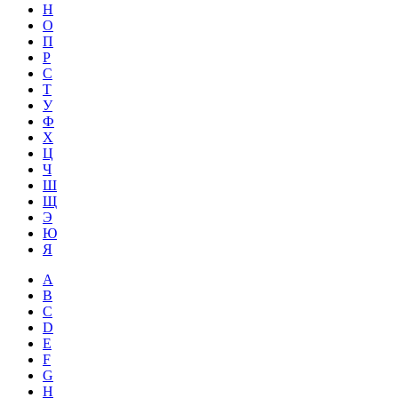
Н
О
П
Р
С
Т
У
Ф
Х
Ц
Ч
Ш
Щ
Э
Ю
Я
A
B
C
D
E
F
G
H