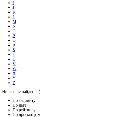
I
J
K
L
M
N
O
P
Q
R
S
T
U
V
W
X
Y
Z
Ничего не найдено :(
По алфавиту
По дате
По рейтингу
По просмотрам