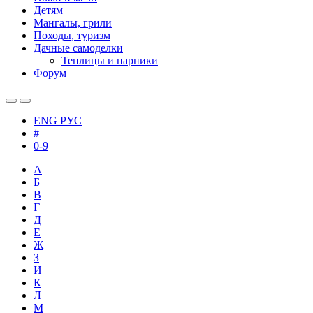
Детям
Мангалы, грили
Походы, туризм
Дачные самоделки
Теплицы и парники
Форум
ENG
РУС
#
0-9
А
Б
В
Г
Д
Е
Ж
З
И
К
Л
М