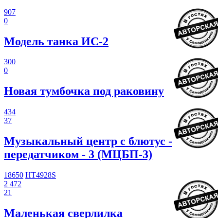
907
0
Модель танка ИС-2
300
0
Новая тумбочка под раковину
434
37
Музыкальный центр с блютус -
передатчиком - 3 (МЦБП-3)
18650
HT4928S
2 472
21
Маленькая сверлилка