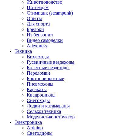
Животноводство
Питомцам
Стимпанк (steampunk)
Опыты
Для спорта
Брелоки
Из бензопил
Видео самоделки
Aliexpress
Техника
Вездеходы
Гусеничные вездеходы
Колесные вездеходы
Переломки
Бортоповоротные
Пневмоходы
Каракаты
Квадроциклы
Снегоходы
Лодки и катамараны
Сельхоз техника
Моделист-конструктор
Электроника
Arduino
Светодиоды