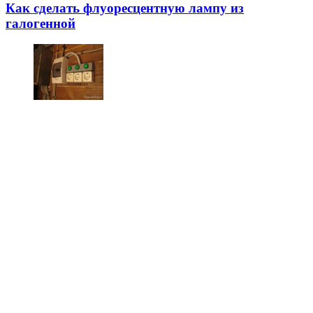
Как сделать флуоресцентную лампу из
галогенной