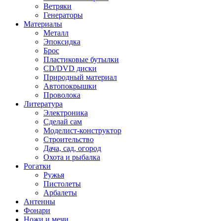
Ветряки
Генераторы
Материалы
Металл
Эпоксидка
Брос
Пластиковые бутылки
CD/DVD диски
Природный материал
Автопокрышки
Проволока
Литература
Электроника
Сделай сам
Моделист-конструктор
Строительство
Дача, сад, огород
Охота и рыбалка
Рогатки
Ружья
Пистолеты
Арбалеты
Антенны
Фонари
Ножи и мечи