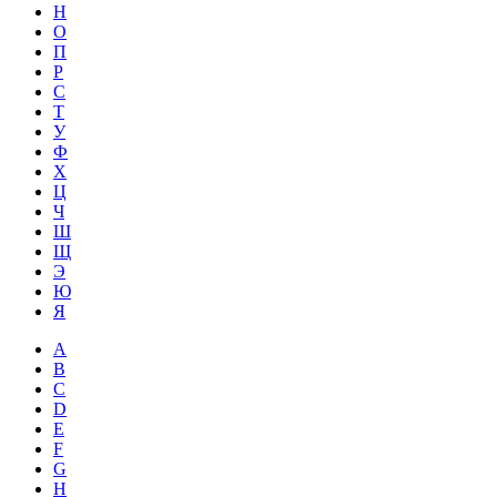
Н
О
П
Р
С
Т
У
Ф
Х
Ц
Ч
Ш
Щ
Э
Ю
Я
A
B
C
D
E
F
G
H