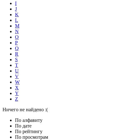
I
J
K
L
M
N
O
P
Q
R
S
T
U
V
W
X
Y
Z
Ничего не найдено :(
По алфавиту
По дате
По рейтингу
По просмотрам