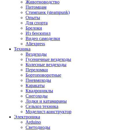
Животноводство
Питомцам
Стимпанк (steampunk)
Опыты
Для спорта
Брелоки
Из бензопил
Видео самоделки
Aliexpress
Техника
Вездеходы
Гусеничные вездеходы
Колесные вездеходы
Переломки
Бортоповоротные
Пневмоходы
Каракаты
Квадроциклы
Снегоходы
Лодки и катамараны
Сельхоз техника
Моделист-конструктор
Электроника
Arduino
Светодиоды