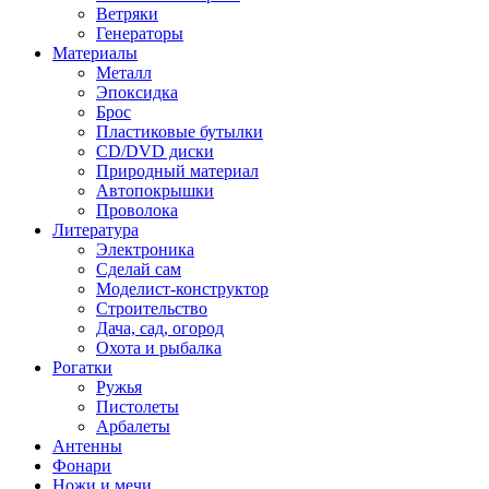
Ветряки
Генераторы
Материалы
Металл
Эпоксидка
Брос
Пластиковые бутылки
CD/DVD диски
Природный материал
Автопокрышки
Проволока
Литература
Электроника
Сделай сам
Моделист-конструктор
Строительство
Дача, сад, огород
Охота и рыбалка
Рогатки
Ружья
Пистолеты
Арбалеты
Антенны
Фонари
Ножи и мечи