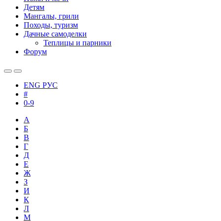
Детям
Мангалы, грили
Походы, туризм
Дачные самоделки
Теплицы и парники
Форум
ENG
РУС
#
0-9
А
Б
В
Г
Д
Е
Ж
З
И
К
Л
М