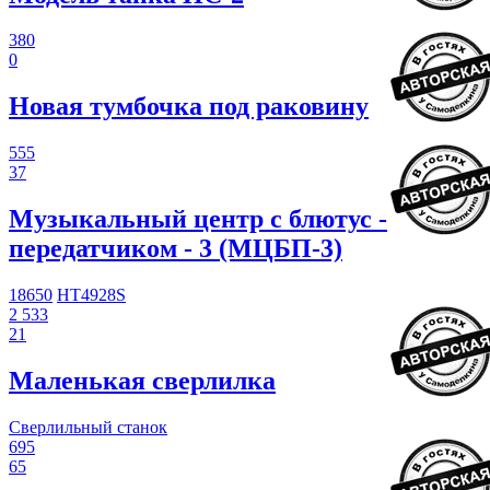
380
0
Новая тумбочка под раковину
555
37
Музыкальный центр с блютус -
передатчиком - 3 (МЦБП-3)
18650
HT4928S
2 533
21
Маленькая сверлилка
Сверлильный станок
695
65