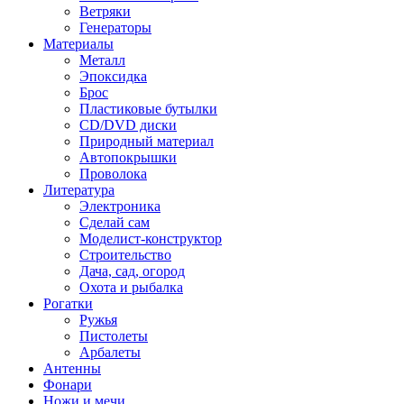
Ветряки
Генераторы
Материалы
Металл
Эпоксидка
Брос
Пластиковые бутылки
CD/DVD диски
Природный материал
Автопокрышки
Проволока
Литература
Электроника
Сделай сам
Моделист-конструктор
Строительство
Дача, сад, огород
Охота и рыбалка
Рогатки
Ружья
Пистолеты
Арбалеты
Антенны
Фонари
Ножи и мечи