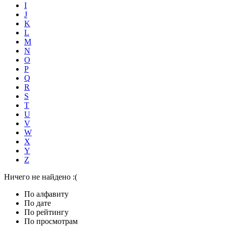
I
J
K
L
M
N
O
P
Q
R
S
T
U
V
W
X
Y
Z
Ничего не найдено :(
По алфавиту
По дате
По рейтингу
По просмотрам