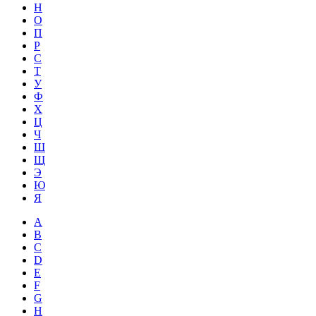
Н
О
П
Р
С
Т
У
Ф
Х
Ц
Ч
Ш
Щ
Э
Ю
Я
A
B
C
D
E
F
G
H