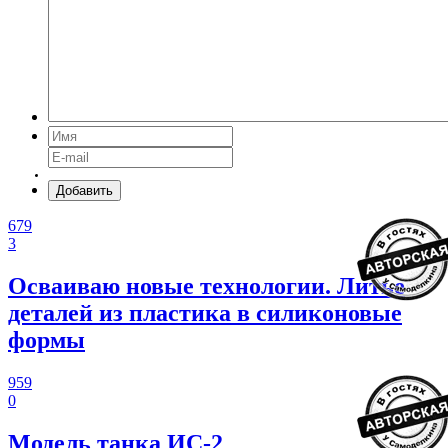
Добавить
679
3
Осваиваю новые технологии. Литье
деталей из пластика в силиконовые
формы
959
0
Модель танка ИС-2