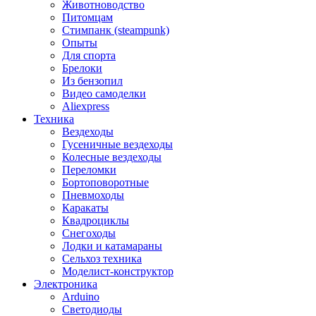
Животноводство
Питомцам
Стимпанк (steampunk)
Опыты
Для спорта
Брелоки
Из бензопил
Видео самоделки
Aliexpress
Техника
Вездеходы
Гусеничные вездеходы
Колесные вездеходы
Переломки
Бортоповоротные
Пневмоходы
Каракаты
Квадроциклы
Снегоходы
Лодки и катамараны
Сельхоз техника
Моделист-конструктор
Электроника
Arduino
Светодиоды