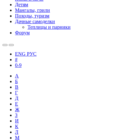
Детям
Мангалы, грили
Походы, туризм
Дачные самоделки
Теплицы и парники
Форум
ENG
РУС
#
0-9
А
Б
В
Г
Д
Е
Ж
З
И
К
Л
М