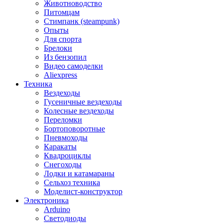
Животноводство
Питомцам
Стимпанк (steampunk)
Опыты
Для спорта
Брелоки
Из бензопил
Видео самоделки
Aliexpress
Техника
Вездеходы
Гусеничные вездеходы
Колесные вездеходы
Переломки
Бортоповоротные
Пневмоходы
Каракаты
Квадроциклы
Снегоходы
Лодки и катамараны
Сельхоз техника
Моделист-конструктор
Электроника
Arduino
Светодиоды