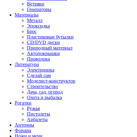
Ветряки
Генераторы
Материалы
Металл
Эпоксидка
Брос
Пластиковые бутылки
CD/DVD диски
Природный материал
Автопокрышки
Проволока
Литература
Электроника
Сделай сам
Моделист-конструктор
Строительство
Дача, сад, огород
Охота и рыбалка
Рогатки
Ружья
Пистолеты
Арбалеты
Антенны
Фонари
Ножи и мечи