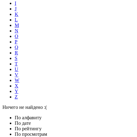
I
J
K
L
M
N
O
P
Q
R
S
T
U
V
W
X
Y
Z
Ничего не найдено :(
По алфавиту
По дате
По рейтингу
По просмотрам