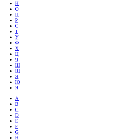
Н
О
П
Р
С
Т
У
Ф
Х
Ц
Ч
Ш
Щ
Э
Ю
Я
A
B
C
D
E
F
G
H