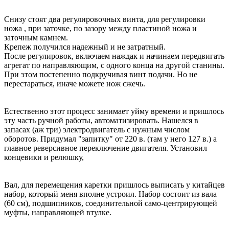
Снизу стоят два регулировочных винта, для регулировки
ножа , при заточке, по зазору между пластиной ножа и
заточным камнем.
Крепеж получился надежный и не затратный.
После регулировок, включаем наждак и начинаем передвигать
агрегат по направляющим, с одного конца на другой станины.
При этом постепенно подкручивая винт подачи. Но не
перестараться, иначе можете нож сжечь.
Естественно этот процесс занимает уйму времени и пришлось
эту часть ручной работы, автоматизировать. Нашелся в
запасах (аж три) электродвигатель с нужным числом
оборотов. Придумал "запитку" от 220 в. (там у него 127 в.) а
главное реверсивное переключение двигателя. Установил
концевики и релюшку,
Вал, для перемещения каретки пришлось выписать у китайцев
набор, который меня вполне устроил. Набор состоит из вала
(60 см), подшипников, соединительной само-центрирующей
муфты, направляющей втулке.