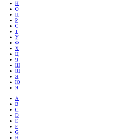
Н
О
П
Р
С
Т
У
Ф
Х
Ц
Ч
Ш
Щ
Э
Ю
Я
A
B
C
D
E
F
G
H