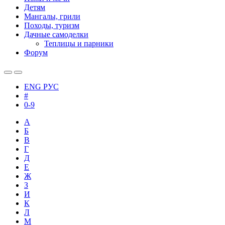
Детям
Мангалы, грили
Походы, туризм
Дачные самоделки
Теплицы и парники
Форум
ENG
РУС
#
0-9
А
Б
В
Г
Д
Е
Ж
З
И
К
Л
М