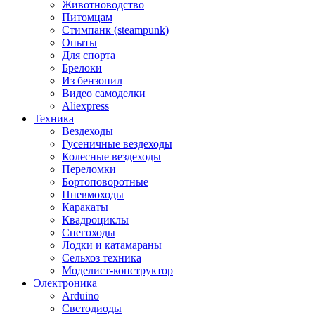
Животноводство
Питомцам
Стимпанк (steampunk)
Опыты
Для спорта
Брелоки
Из бензопил
Видео самоделки
Aliexpress
Техника
Вездеходы
Гусеничные вездеходы
Колесные вездеходы
Переломки
Бортоповоротные
Пневмоходы
Каракаты
Квадроциклы
Снегоходы
Лодки и катамараны
Сельхоз техника
Моделист-конструктор
Электроника
Arduino
Светодиоды