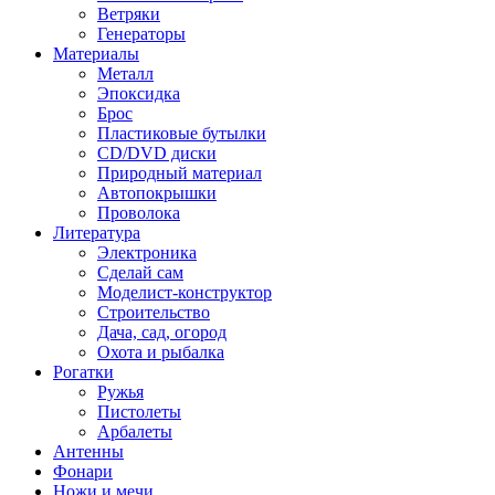
Ветряки
Генераторы
Материалы
Металл
Эпоксидка
Брос
Пластиковые бутылки
CD/DVD диски
Природный материал
Автопокрышки
Проволока
Литература
Электроника
Сделай сам
Моделист-конструктор
Строительство
Дача, сад, огород
Охота и рыбалка
Рогатки
Ружья
Пистолеты
Арбалеты
Антенны
Фонари
Ножи и мечи