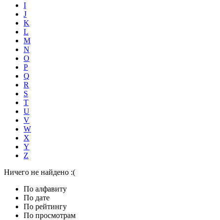
I
J
K
L
M
N
O
P
Q
R
S
T
U
V
W
X
Y
Z
Ничего не найдено :(
По алфавиту
По дате
По рейтингу
По просмотрам