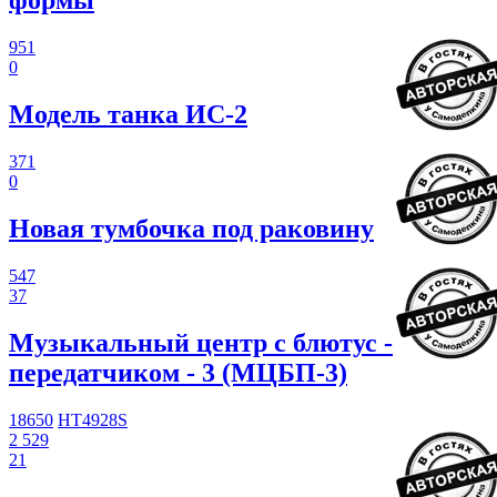
формы
951
0
Модель танка ИС-2
371
0
Новая тумбочка под раковину
547
37
Музыкальный центр с блютус -
передатчиком - 3 (МЦБП-3)
18650
HT4928S
2 529
21