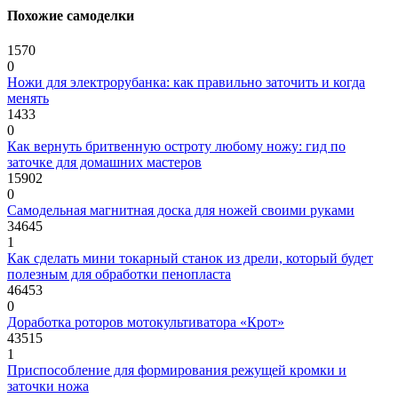
Похожие самоделки
1570
0
Ножи для электрорубанка: как правильно заточить и когда
менять
1433
0
Как вернуть бритвенную остроту любому ножу: гид по
заточке для домашних мастеров
15902
0
Самодельная магнитная доска для ножей своими руками
34645
1
Как сделать мини токарный станок из дрели, который будет
полезным для обработки пенопласта
46453
0
Доработка роторов мотокультиватора «Крот»
43515
1
Приспособление для формирования режущей кромки и
заточки ножа