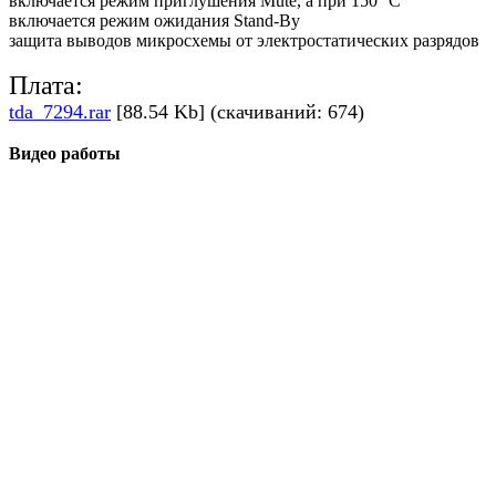
включается режим приглушения Mute, а при 150 °С
включается режим ожидания Stand-By
защита выводов микросхемы от электростатических разрядов
Плата:
tda_7294.rar
[88.54 Kb] (скачиваний: 674)
Видео работы