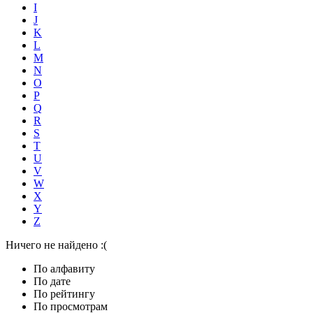
I
J
K
L
M
N
O
P
Q
R
S
T
U
V
W
X
Y
Z
Ничего не найдено :(
По алфавиту
По дате
По рейтингу
По просмотрам