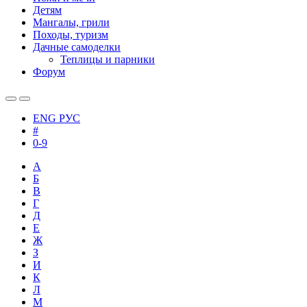
Детям
Мангалы, грили
Походы, туризм
Дачные самоделки
Теплицы и парники
Форум
ENG
РУС
#
0-9
А
Б
В
Г
Д
Е
Ж
З
И
К
Л
М