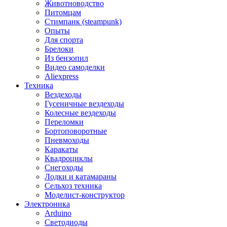
Животноводство
Питомцам
Стимпанк (steampunk)
Опыты
Для спорта
Брелоки
Из бензопил
Видео самоделки
Aliexpress
Техника
Вездеходы
Гусеничные вездеходы
Колесные вездеходы
Переломки
Бортоповоротные
Пневмоходы
Каракаты
Квадроциклы
Снегоходы
Лодки и катамараны
Сельхоз техника
Моделист-конструктор
Электроника
Arduino
Светодиоды