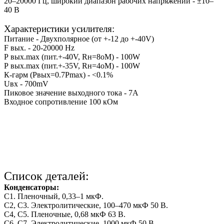
20–20000 Гц, широкий диапазон рабочих напряжений - ±10–
40 В
Характеристики усилителя:
Питание - Двухполярное (от +-12 до +-40V)
F вых. - 20-20000 Hz
Р вых.max (пит.+-40V, Rн=8оМ) - 100W
Р вых.max (пит.+-35V, Rн=4оМ) - 100W
К-гарм (Рвых=0.7Рmax) - <0.1%
Uвх - 700mV
Пиковое значение выходного тока - 7А
Входное сопротивление 100 кОм
Список деталей:
Конденсаторы:
C1. Пленочный, 0,33–1 мкФ.
С2, С3. Электролитические, 100–470 мкФ 50 В.
С4, С5. Пленочные, 0,68 мкФ 63 В.
С6, С7. Электролитические, 1000 мкФ 50 В.