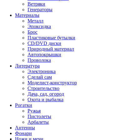
Ветряки
Генераторы
Материалы
Металл
Эпоксидка
Брос
Пластиковые бутылки
CD/DVD диски
Природный материал
Автопокрышки
Проволока
Литература
Электроника
Сделай сам
Моделист-конструктор
Строительство
Дача, сад, огород
Охота и рыбалка
Рогатки
Ружья
Пистолеты
Арбалеты
Антенны
Фонари
Ножи и мечи