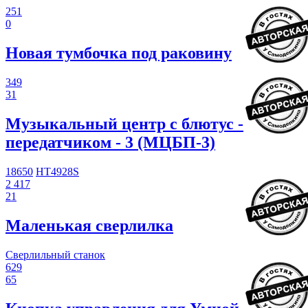
251
0
Новая тумбочка под раковину
349
31
Музыкальный центр с блютус -
передатчиком - 3 (МЦБП-3)
18650
HT4928S
2 417
21
Маленькая сверлилка
Сверлильный станок
629
65