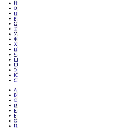
Н
О
П
Р
С
Т
У
Ф
Х
Ц
Ч
Ш
Щ
Э
Ю
Я
A
B
C
D
E
F
G
H