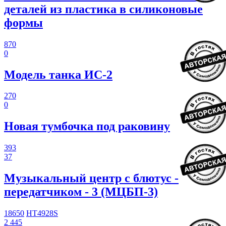
деталей из пластика в силиконовые
формы
870
0
Модель танка ИС-2
270
0
Новая тумбочка под раковину
393
37
Музыкальный центр с блютус -
передатчиком - 3 (МЦБП-3)
18650
HT4928S
2 445