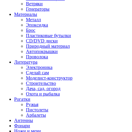
Ветряки
Генераторы
Материалы
Металл
Эпоксидка
Брос
Пластиковые бутылки
CD/DVD диски
Природный материал
Автопокрышки
Проволока
Литература
Электроника
Сделай сам
Моделист-конструктор
Строительство
Дача, сад, огород
Охота и рыбалка
Рогатки
Ружья
Пистолеты
Арбалеты
Антенны
Фонари
Ножи и мечи