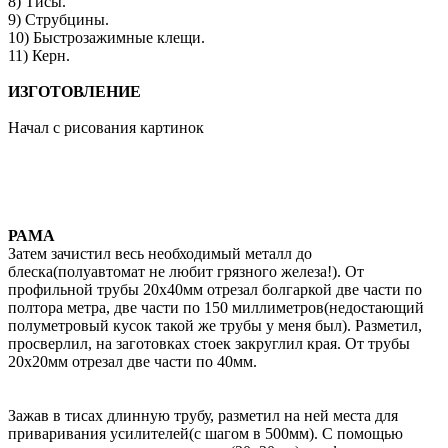
8) Тисы.
9) Струбцины.
10) Быстрозажимные клещи.
11) Керн.
ИЗГОТОВЛЕНИЕ
Начал с рисования картинок
РАМА
Затем зачистил весь необходимый металл до
блеска(полуавтомат не любит грязного железа!). От
профильной трубы 20х40мм отрезал болгаркой две части по
полтора метра, две части по 150 миллиметров(недостающий
полуметровый кусок такой же трубы у меня был). Разметил,
просверлил, на заготовках стоек закруглил края. От трубы
20х20мм отрезал две части по 40мм.
Зажав в тисах длинную трубу, разметил на ней места для
приваривания усилителей(с шагом в 500мм). С помощью