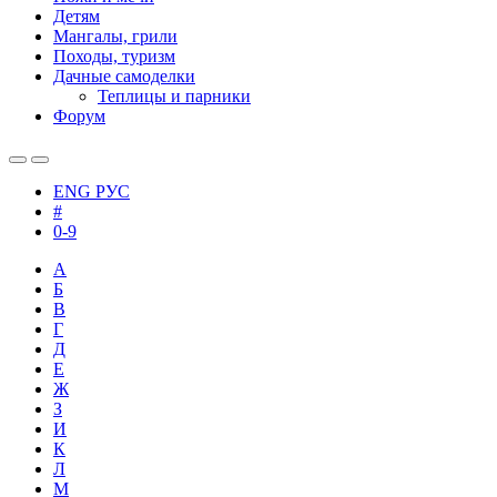
Детям
Мангалы, грили
Походы, туризм
Дачные самоделки
Теплицы и парники
Форум
ENG
РУС
#
0-9
А
Б
В
Г
Д
Е
Ж
З
И
К
Л
М