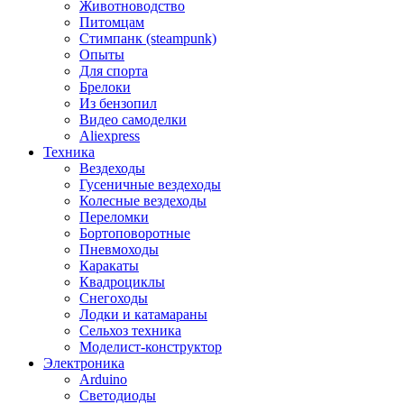
Животноводство
Питомцам
Стимпанк (steampunk)
Опыты
Для спорта
Брелоки
Из бензопил
Видео самоделки
Aliexpress
Техника
Вездеходы
Гусеничные вездеходы
Колесные вездеходы
Переломки
Бортоповоротные
Пневмоходы
Каракаты
Квадроциклы
Снегоходы
Лодки и катамараны
Сельхоз техника
Моделист-конструктор
Электроника
Arduino
Светодиоды