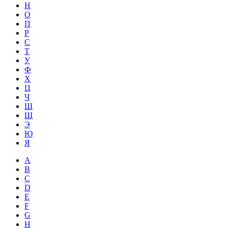
Н
О
П
Р
С
Т
У
Ф
Х
Ц
Ч
Ш
Щ
Э
Ю
Я
A
B
C
D
E
F
G
H