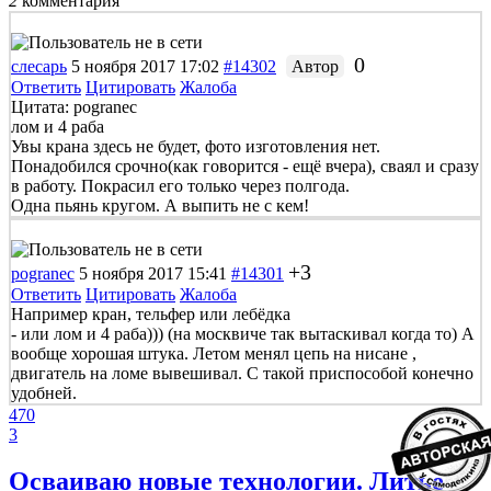
2
комментария
0
слесарь
5 ноября 2017 17:02
#14302
Автор
Ответить
Цитировать
Жалоба
Цитата: pogranec
лом и 4 раба
Увы крана здесь не будет, фото изготовления нет.
Понадобился срочно(как говорится - ещё вчера), сваял и сразу
в работу. Покрасил его только через полгода.
Одна пьянь кругом. А выпить не с кем!
+3
pogranec
5 ноября 2017 15:41
#14301
Ответить
Цитировать
Жалоба
Например кран, тельфер или лебёдка
- или лом и 4 раба))) (на москвиче так вытаскивал когда то) А
вообще хорошая штука. Летом менял цепь на нисане ,
двигатель на ломе вывешивал. С такой приспособой конечно
удобней.
470
3
Осваиваю новые технологии. Литье