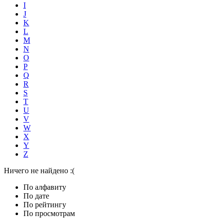
I
J
K
L
M
N
O
P
Q
R
S
T
U
V
W
X
Y
Z
Ничего не найдено :(
По алфавиту
По дате
По рейтингу
По просмотрам