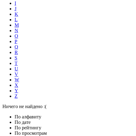
I
J
K
L
M
N
O
P
Q
R
S
T
U
V
W
X
Y
Z
Ничего не найдено :(
По алфавиту
По дате
По рейтингу
По просмотрам