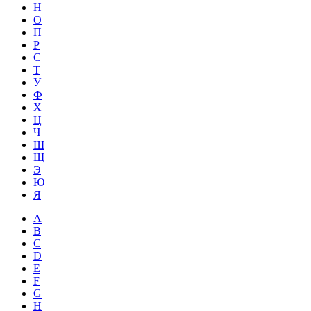
Н
О
П
Р
С
Т
У
Ф
Х
Ц
Ч
Ш
Щ
Э
Ю
Я
A
B
C
D
E
F
G
H