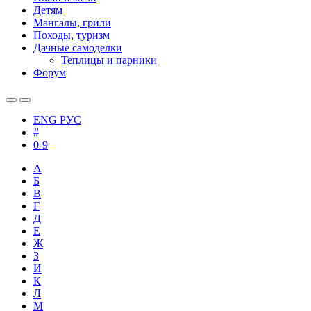
Детям
Мангалы, грили
Походы, туризм
Дачные самоделки
Теплицы и парники
Форум
ENG
РУС
#
0-9
А
Б
В
Г
Д
Е
Ж
З
И
К
Л
М