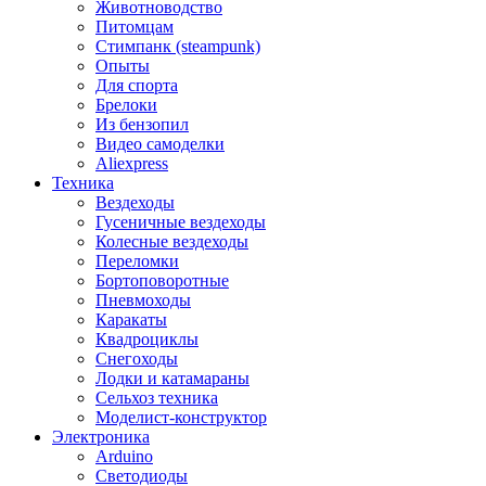
Животноводство
Питомцам
Стимпанк (steampunk)
Опыты
Для спорта
Брелоки
Из бензопил
Видео самоделки
Aliexpress
Техника
Вездеходы
Гусеничные вездеходы
Колесные вездеходы
Переломки
Бортоповоротные
Пневмоходы
Каракаты
Квадроциклы
Снегоходы
Лодки и катамараны
Сельхоз техника
Моделист-конструктор
Электроника
Arduino
Светодиоды