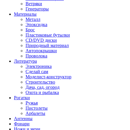
Ветряки
Генераторы
Материалы
Металл
Эпоксидка
Брос
Пластиковые бутылки
CD/DVD диски
Природный материал
Автопокрышки
Проволока
Литература
Электроника
Сделай сам
Моделист-конструктор
Строительство
Дача, сад, огород
Охота и рыбалка
Рогатки
Ружья
Пистолеты
Арбалеты
Антенны
Фонари
Ножи и мечи