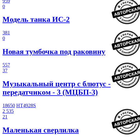
959
0
Модель танка ИС-2
381
0
Новая тумбочка под раковину
557
37
Музыкальный центр с блютус -
передатчиком - 3 (МЦБП-3)
18650
HT4928S
2 535
21
Маленькая сверлилка