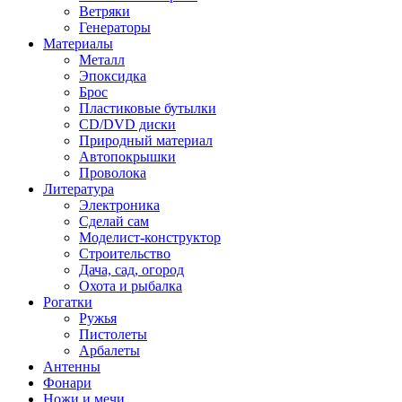
Ветряки
Генераторы
Материалы
Металл
Эпоксидка
Брос
Пластиковые бутылки
CD/DVD диски
Природный материал
Автопокрышки
Проволока
Литература
Электроника
Сделай сам
Моделист-конструктор
Строительство
Дача, сад, огород
Охота и рыбалка
Рогатки
Ружья
Пистолеты
Арбалеты
Антенны
Фонари
Ножи и мечи