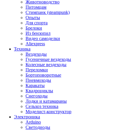
Животноводство
Питомцам
Стимпанк (steampunk)
Опыты
Для спорта
Брелоки
Из бензопил
Видео самоделки
Aliexpress
Техника
Вездеходы
Гусеничные вездеходы
Колесные вездеходы
Переломки
Бортоповоротные
Пневмоходы
Каракаты
Квадроциклы
Снегоходы
Лодки и катамараны
Сельхоз техника
Моделист-конструктор
Электроника
Arduino
Светодиоды