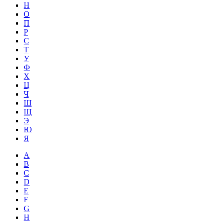
Н
О
П
Р
С
Т
У
Ф
Х
Ц
Ч
Ш
Щ
Э
Ю
Я
A
B
C
D
E
F
G
H