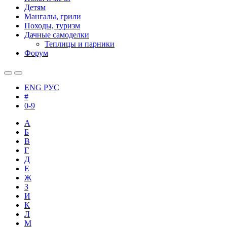
Детям
Мангалы, грили
Походы, туризм
Дачные самоделки
Теплицы и парники
Форум
ENG
РУС
#
0-9
А
Б
В
Г
Д
Е
Ж
З
И
К
Л
М