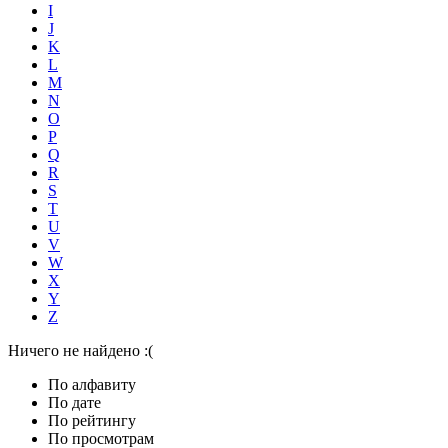
I
J
K
L
M
N
O
P
Q
R
S
T
U
V
W
X
Y
Z
Ничего не найдено :(
По алфавиту
По дате
По рейтингу
По просмотрам