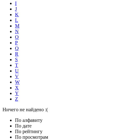
I
J
K
L
M
N
O
P
Q
R
S
T
U
V
W
X
Y
Z
Ничего не найдено :(
По алфавиту
По дате
По рейтингу
По просмотрам