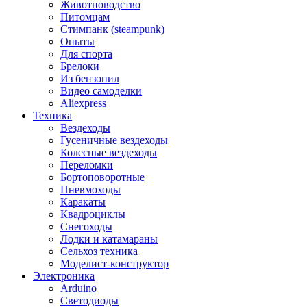
Животноводство
Питомцам
Стимпанк (steampunk)
Опыты
Для спорта
Брелоки
Из бензопил
Видео самоделки
Aliexpress
Техника
Вездеходы
Гусеничные вездеходы
Колесные вездеходы
Переломки
Бортоповоротные
Пневмоходы
Каракаты
Квадроциклы
Снегоходы
Лодки и катамараны
Сельхоз техника
Моделист-конструктор
Электроника
Arduino
Светодиоды