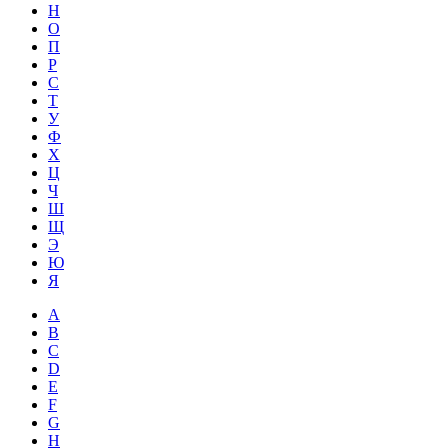
Н
О
П
Р
С
Т
У
Ф
Х
Ц
Ч
Ш
Щ
Э
Ю
Я
A
B
C
D
E
F
G
H