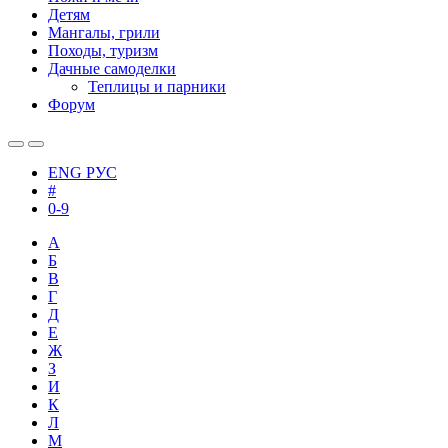
Детям
Мангалы, грили
Походы, туризм
Дачные самоделки
Теплицы и парники
Форум
ENG
РУС
#
0-9
А
Б
В
Г
Д
Е
Ж
З
И
К
Л
М