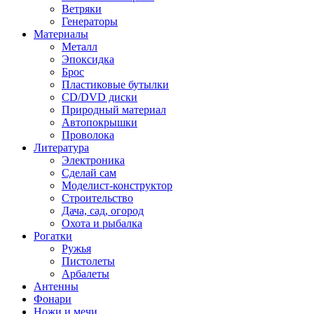
Ветряки
Генераторы
Материалы
Металл
Эпоксидка
Брос
Пластиковые бутылки
CD/DVD диски
Природный материал
Автопокрышки
Проволока
Литература
Электроника
Сделай сам
Моделист-конструктор
Строительство
Дача, сад, огород
Охота и рыбалка
Рогатки
Ружья
Пистолеты
Арбалеты
Антенны
Фонари
Ножи и мечи