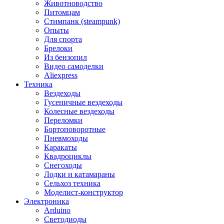
Животноводство
Питомцам
Стимпанк (steampunk)
Опыты
Для спорта
Брелоки
Из бензопил
Видео самоделки
Aliexpress
Техника
Вездеходы
Гусеничные вездеходы
Колесные вездеходы
Переломки
Бортоповоротные
Пневмоходы
Каракаты
Квадроциклы
Снегоходы
Лодки и катамараны
Сельхоз техника
Моделист-конструктор
Электроника
Arduino
Светодиоды