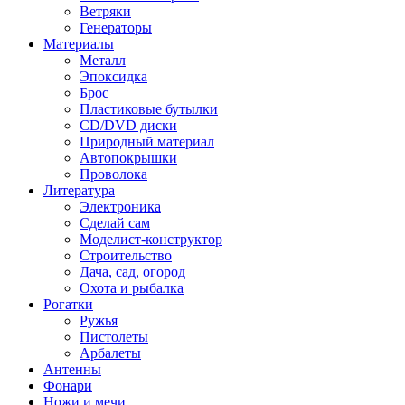
Ветряки
Генераторы
Материалы
Металл
Эпоксидка
Брос
Пластиковые бутылки
CD/DVD диски
Природный материал
Автопокрышки
Проволока
Литература
Электроника
Сделай сам
Моделист-конструктор
Строительство
Дача, сад, огород
Охота и рыбалка
Рогатки
Ружья
Пистолеты
Арбалеты
Антенны
Фонари
Ножи и мечи