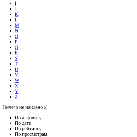
I
J
K
L
M
N
O
P
Q
R
S
T
U
V
W
X
Y
Z
Ничего не найдено :(
По алфавиту
По дате
По рейтингу
По просмотрам