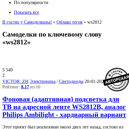
По популярности
Показать все
В гостях у Самоделкина!
»
Облако тегов
» ws2812
Самоделки по ключевому слову
«ws2812»
5 549
2
9
VICTOR_ZH
Электроника
/
Светодиоды
20-01-2022, 12:52
Рейтинг:
8.17
из 10
Фоновая (адаптивная) подсветка для
ТВ на адресной ленте WS2812B, аналог
Philips Ambilight - хардварный вариант
Этот проект был реализован около двух лет назад, состоял из