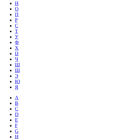
Н
О
П
Р
С
Т
У
Ф
Х
Ц
Ч
Ш
Щ
Э
Ю
Я
A
B
C
D
E
F
G
H