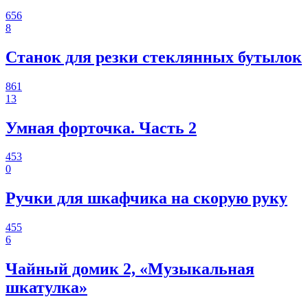
656
8
Станок для резки стеклянных бутылок
861
13
Умная форточка. Часть 2
453
0
Ручки для шкафчика на скорую руку
455
6
Чайный домик 2, «Музыкальная
шкатулка»