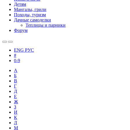
Детям
Мангалы, грили
Походы, туризм
Дачные самоделки
Теплицы и парники
Форум
ENG
РУС
#
0-9
А
Б
В
Г
Д
Е
Ж
З
И
К
Л
М