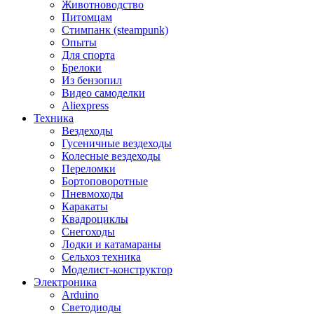
Животноводство
Питомцам
Стимпанк (steampunk)
Опыты
Для спорта
Брелоки
Из бензопил
Видео самоделки
Aliexpress
Техника
Вездеходы
Гусеничные вездеходы
Колесные вездеходы
Переломки
Бортоповоротные
Пневмоходы
Каракаты
Квадроциклы
Снегоходы
Лодки и катамараны
Сельхоз техника
Моделист-конструктор
Электроника
Arduino
Светодиоды