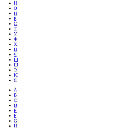
Н
О
П
Р
С
Т
У
Ф
Х
Ц
Ч
Ш
Щ
Э
Ю
Я
A
B
C
D
E
F
G
H