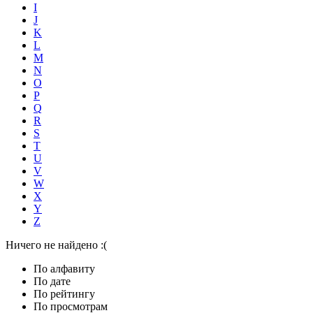
I
J
K
L
M
N
O
P
Q
R
S
T
U
V
W
X
Y
Z
Ничего не найдено :(
По алфавиту
По дате
По рейтингу
По просмотрам