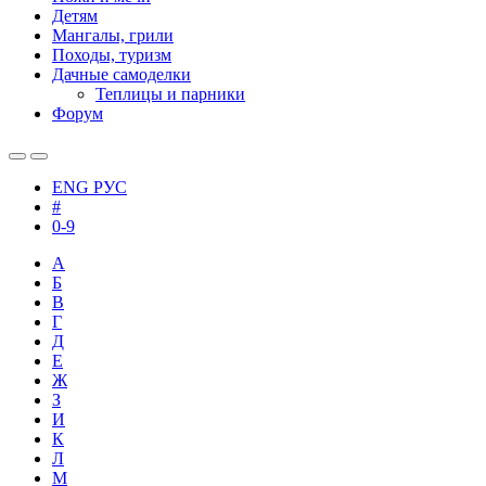
Детям
Мангалы, грили
Походы, туризм
Дачные самоделки
Теплицы и парники
Форум
ENG
РУС
#
0-9
А
Б
В
Г
Д
Е
Ж
З
И
К
Л
М