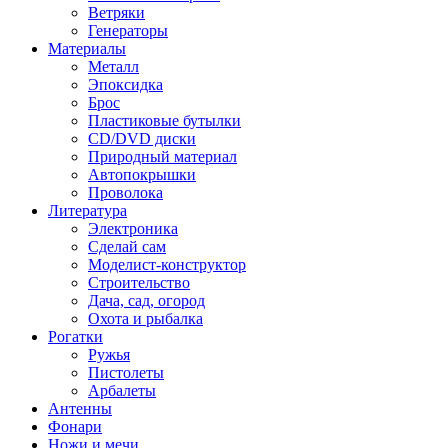
Ветряки
Генераторы
Материалы
Металл
Эпоксидка
Брос
Пластиковые бутылки
CD/DVD диски
Природный материал
Автопокрышки
Проволока
Литература
Электроника
Сделай сам
Моделист-конструктор
Строительство
Дача, сад, огород
Охота и рыбалка
Рогатки
Ружья
Пистолеты
Арбалеты
Антенны
Фонари
Ножи и мечи