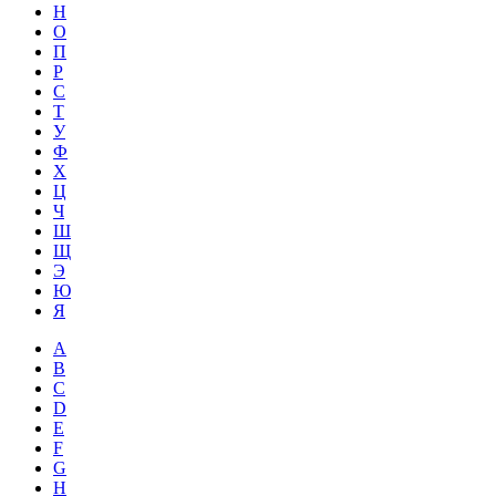
Н
О
П
Р
С
Т
У
Ф
Х
Ц
Ч
Ш
Щ
Э
Ю
Я
A
B
C
D
E
F
G
H