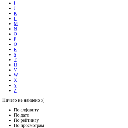
I
J
K
L
M
N
O
P
Q
R
S
T
U
V
W
X
Y
Z
Ничего не найдено :(
По алфавиту
По дате
По рейтингу
По просмотрам