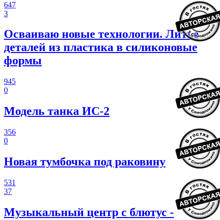
647
3
Осваиваю новые технологии. Литье
деталей из пластика в силиконовые
формы
945
0
Модель танка ИС-2
356
0
Новая тумбочка под раковину
531
37
Музыкальный центр с блютус -