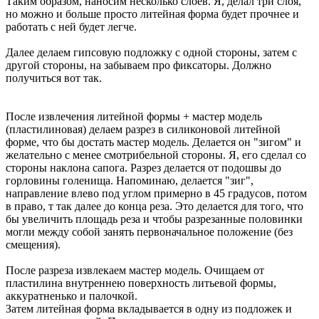
Таким образом, наносим несколько слоев. Я, делал три слоя,
но можно и больше просто литейная форма будет прочнее и
работать с ней будет легче.
Далее делаем гипсовую подложку с одной стороны, затем с
другой стороны, на забываем про фиксаторы. Должно
получиться вот так.
После извлечения литейной формы + мастер модель
(пластилиновая) делаем разрез в силиконовой литейной
форме, что бы достать мастер модель. Делается он "зигом" и
желательно с менее смотрибельной стороны. Я, его сделал со
стороны наклона сапога. Разрез делается от подошвы до
горловины голенища. Напоминаю, делается "зиг",
направление влево под углом примерно в 45 градусов, потом
в право, т так далее до конца реза. Это делается для того, что
бы увеличить площадь реза и чтобы разрезанные половинки
могли между собой занять первоначальное положение (без
смещения).
После разреза извлекаем мастер модель. Очищаем от
пластилина внутреннею поверхность литьевой формы,
аккуратненько и палочкой.
Затем литейная форма вкладывается в одну из подложек и