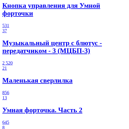
Кнопка управления для Умной
форточки
531
37
Музыкальный центр с блютус -
передатчиком - 3 (МЦБП-3)
2 520
21
Маленькая сверлилка
856
13
Умная форточка. Часть 2
645
8