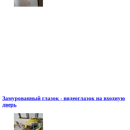
Замурованный глазок - видеоглазок на входную
дверь