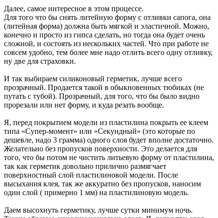
Далее, самое интересное в этом процессе.
Для того что бы снять литейную форму с отливки сапога, она
(литейная форма) должна быть мягкой и эластичной. Можно,
конечно и просто из гипса сделать, но тогда она будет очень
сложной, и состоять из нескольких частей. Что при работе не
совсем удобно, тем более мне надо отлить всего одну отливку,
ну две для страховки.
И так выбираем силиконовый герметик, лучше всего
прозрачный. Продается такой в обыкновенных тюбиках (не
путать с тубой). Прозрачный, для того, что бы было видно
прорезали или нет форму, и куда резать вообще.
Я, перед покрытием модели из пластилина покрыть ее клеем
типа «Супер-момент» или «Секундный» (это которые по
дешевле, надо 3 грамма) одного слоя будет вполне достаточно.
Желательно без пропусков поверхности. Это делается для
того, что бы потом не чистить литьевую форму от пластилина,
так как герметик довольно прилично размягчает
поверхностный слой пластилиновой модели. После
высыхания клея, так же аккуратно без пропусков, наносим
один слой ( примерно 1 мм) на пластилиновую модель.
Даем высохнуть герметику, лучше сутки минимум ночь.