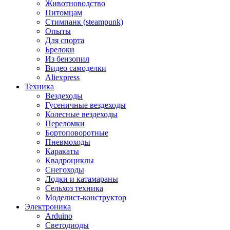
Животноводство
Питомцам
Стимпанк (steampunk)
Опыты
Для спорта
Брелоки
Из бензопил
Видео самоделки
Aliexpress
Техника
Вездеходы
Гусеничные вездеходы
Колесные вездеходы
Переломки
Бортоповоротные
Пневмоходы
Каракаты
Квадроциклы
Снегоходы
Лодки и катамараны
Сельхоз техника
Моделист-конструктор
Электроника
Arduino
Светодиоды