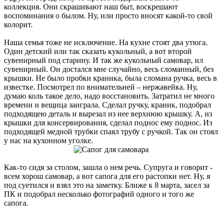
коллекция. Они скрашивают наш быт, воскрешают
воспоминания о былом. Ну, или просто вносят какой-то свой
колорит.
Наша семья тоже не исключение. На кухне стоят два утюга.
Один детский или так сказать кукольный, а вот второй
сувенирный под старину. И так же кукольный самовар, ил
сувенирный. Он достался мне случайно, весь сломанный, без
крышки. Не было пробки краника, была сломана ручка, весь в
известке. Посмотрел по внимательней – нержавейка. Ну,
думаю коль такое дело, надо восстановить. Затратил не много
времени и вещица заиграла. Сделал ручку, краник, подобрал
подходящею деталь и вырезал из нее верхнюю крышку. А, из
крышки для консервирования, сделал поднос ему поднос. Из
подходящей медной трубки спаял трубу с ручкой. Так он стоял
у нас на кухонном уголке.
Как-то сидя за столом, зашла о нем речь. Супруга и говорит -
всем хорош самовар, а вот сапога для его растопки нет. Ну, я
под суетился и взял это на заметку. Ближе к 8 марта, засел за
ПК и подобрал несколько фотографий одного и того же
сапога.