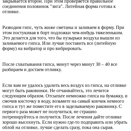
закрывается второй. При этом проверяется правильное
соединения половинок "зига". Литейная форма готова к
отливке.
Разводим гипс, чуть жиже сметаны и заливаем в форму. При
этом постукивая в борт подложки чем-нибудь тяжеленьким.
Это делается для того, что бы пузырьки воздуха вышли из
заливаемого гипса. Или лучше поставить все (литейную
форму) на вибратор и про вибрировать.
После схватывания гипса, минут через минут 30 – 40 все
разбираем и достаем отливку.
Если вам не удалось удалить весь воздух из гипса, на отливке
могут быть раковинки. Не отчаивайтесь, это лечится
следующим образом. Отсыпьте немножко гипса на бумажку, и
смочив кисточку в воду, возьмите на самый кончик немного
гипса и тут же поместите его в заделываемую раковинку. С
первого раза может не получиться, не страшно
потренируйтесь и получится. После лечения дайте отливке
хорошо высохнуть. Если нужно где-то подправить или убрать
облой на отливке, лучше сделать сразу, пока она сырая.