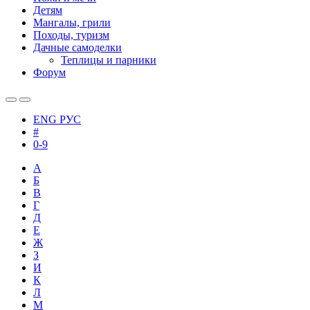
Детям
Мангалы, грили
Походы, туризм
Дачные самоделки
Теплицы и парники
Форум
ENG
РУС
#
0-9
А
Б
В
Г
Д
Е
Ж
З
И
К
Л
М