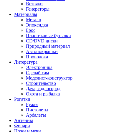
Ветряки
Генераторы
Материалы
Металл
Эпоксидка
Брос
Пластиковые бутылки
CD/DVD диски
Природный материал
Автопокрышки
Проволока
Литература
Электроника
Сделай сам
Моделист-конструктор
Строительство
Дача, сад, огород
Охота и рыбалка
Рогатки
Ружья
Пистолеты
Арбалеты
Антенны
Фонари
Ножи и мечи