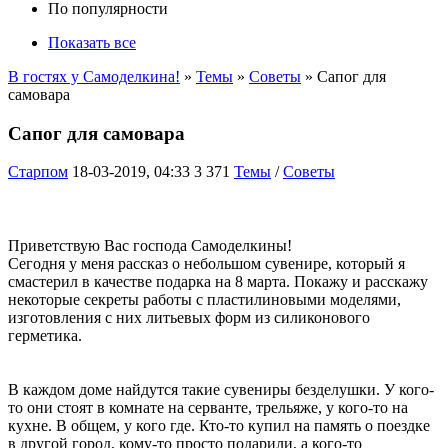
По популярности
Показать все
В гостях у Самоделкина!
»
Темы
»
Советы
» Сапог для
самовара
Сапог для самовара
Старпом
18-03-2019, 04:33
3 371
Темы
/
Советы
Приветствую Вас господа Самоделкины!
Сегодня у меня рассказ о небольшом сувенире, который я
смастерил в качестве подарка на 8 марта. Покажу и расскажу
некоторые секреты работы с пластилиновыми моделями,
изготовления с них литьевых форм из силиконового
герметика.
В каждом доме найдутся такие сувениры безделушки. У кого-
то они стоят в комнате на серванте, трельяже, у кого-то на
кухне. В общем, у кого где. Кто-то купил на память о поездке
в другой город, кому-то просто подарили, а кого-то