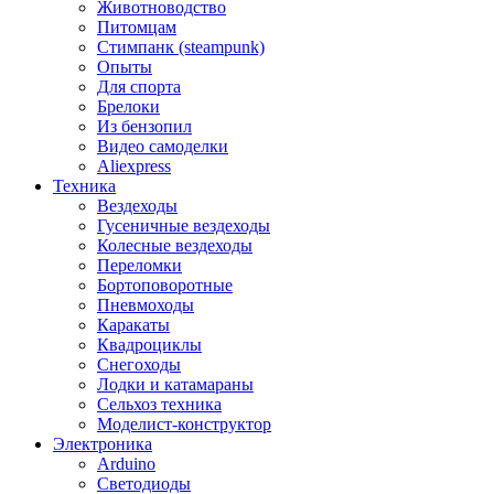
Животноводство
Питомцам
Стимпанк (steampunk)
Опыты
Для спорта
Брелоки
Из бензопил
Видео самоделки
Aliexpress
Техника
Вездеходы
Гусеничные вездеходы
Колесные вездеходы
Переломки
Бортоповоротные
Пневмоходы
Каракаты
Квадроциклы
Снегоходы
Лодки и катамараны
Сельхоз техника
Моделист-конструктор
Электроника
Arduino
Светодиоды