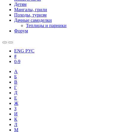
Детям
Мангалы, грили
Походы, туризм
Дачные самоделки
Теплицы и парники
Форум
ENG
РУС
#
0-9
А
Б
В
Г
Д
Е
Ж
З
И
К
Л
М