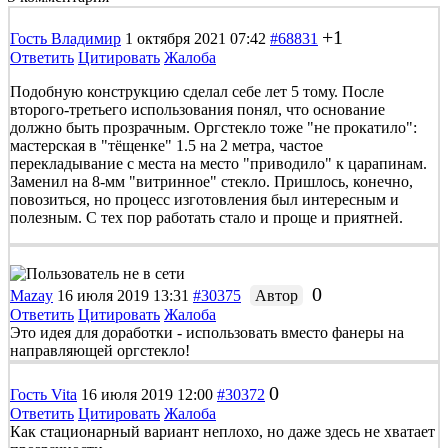
+1
Гость Владимир
1 октября 2021 07:42
#68831
Ответить
Цитировать
Жалоба
Подобную конструкцию сделал себе лет 5 тому. После
второго-третьего использования понял, что основание
должно быть прозрачным. Оргстекло тоже "не прокатило":
мастерская в "тёщенке" 1.5 на 2 метра, частое
перекладывание с места на место "приводило" к царапинам.
Заменил на 8-мм "витринное" стекло. Пришлось, конечно,
повозиться, но процесс изготовления был интересным и
полезным. С тех пор работать стало и проще и приятней.
0
Mazay
16 июля 2019 13:31
#30375
Автор
Ответить
Цитировать
Жалоба
Это идея для доработки - использовать вместо фанеры на
направляющей оргстекло!
0
Гость Vita
16 июля 2019 12:00
#30372
Ответить
Цитировать
Жалоба
Как стационарный вариант неплохо, но даже здесь не хватает