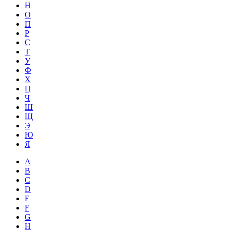
Н
О
П
Р
С
Т
У
Ф
Х
Ц
Ч
Ш
Щ
Э
Ю
Я
A
B
C
D
E
F
G
H