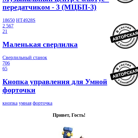
передатчиком - 3 (МЦБП-3)
18650
HT4928S
2 567
21
Маленькая сверлилка
Сверлильный станок
706
65
Кнопка управления для Умной
форточки
кнопка
умная
форточка
Привет, Гость!