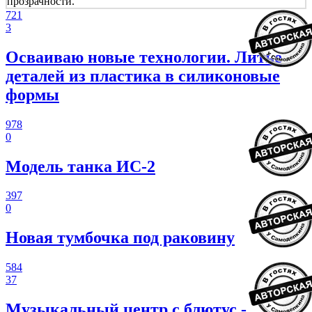
прозрачности.
721
3
Осваиваю новые технологии. Литье
деталей из пластика в силиконовые
формы
978
0
Модель танка ИС-2
397
0
Новая тумбочка под раковину
584
37
Музыкальный центр с блютус -