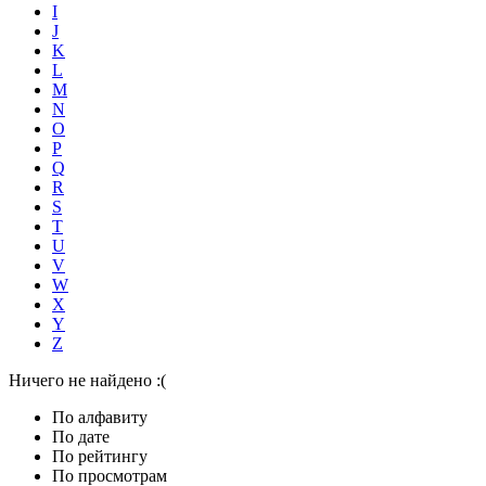
I
J
K
L
M
N
O
P
Q
R
S
T
U
V
W
X
Y
Z
Ничего не найдено :(
По алфавиту
По дате
По рейтингу
По просмотрам