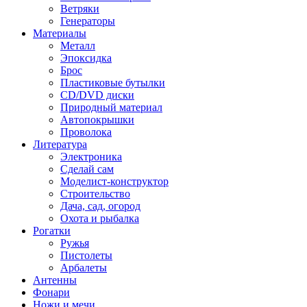
Ветряки
Генераторы
Материалы
Металл
Эпоксидка
Брос
Пластиковые бутылки
CD/DVD диски
Природный материал
Автопокрышки
Проволока
Литература
Электроника
Сделай сам
Моделист-конструктор
Строительство
Дача, сад, огород
Охота и рыбалка
Рогатки
Ружья
Пистолеты
Арбалеты
Антенны
Фонари
Ножи и мечи