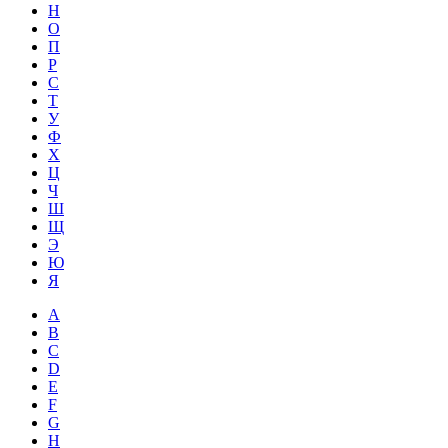
Н
О
П
Р
С
Т
У
Ф
Х
Ц
Ч
Ш
Щ
Э
Ю
Я
A
B
C
D
E
F
G
H