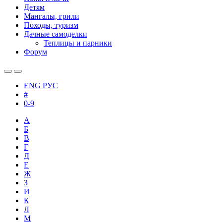
Детям
Мангалы, грили
Походы, туризм
Дачные самоделки
Теплицы и парники
Форум
ENG
РУС
#
0-9
А
Б
В
Г
Д
Е
Ж
З
И
К
Л
М