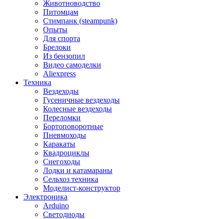
Животноводство
Питомцам
Стимпанк (steampunk)
Опыты
Для спорта
Брелоки
Из бензопил
Видео самоделки
Aliexpress
Техника
Вездеходы
Гусеничные вездеходы
Колесные вездеходы
Переломки
Бортоповоротные
Пневмоходы
Каракаты
Квадроциклы
Снегоходы
Лодки и катамараны
Сельхоз техника
Моделист-конструктор
Электроника
Arduino
Светодиоды