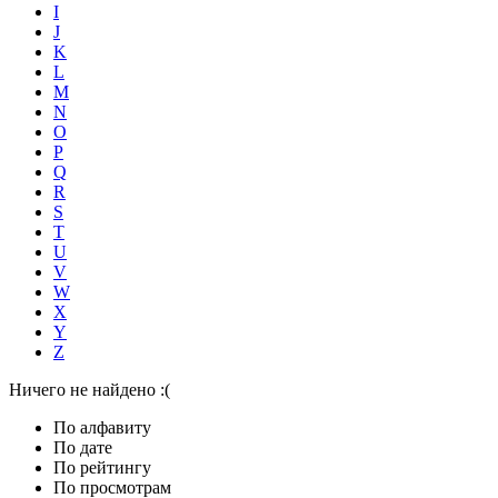
I
J
K
L
M
N
O
P
Q
R
S
T
U
V
W
X
Y
Z
Ничего не найдено :(
По алфавиту
По дате
По рейтингу
По просмотрам