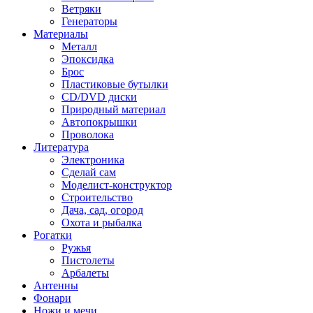
Ветряки
Генераторы
Материалы
Металл
Эпоксидка
Брос
Пластиковые бутылки
CD/DVD диски
Природный материал
Автопокрышки
Проволока
Литература
Электроника
Сделай сам
Моделист-конструктор
Строительство
Дача, сад, огород
Охота и рыбалка
Рогатки
Ружья
Пистолеты
Арбалеты
Антенны
Фонари
Ножи и мечи