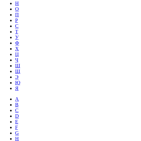
Н
О
П
Р
С
Т
У
Ф
Х
Ц
Ч
Ш
Щ
Э
Ю
Я
A
B
C
D
E
F
G
H