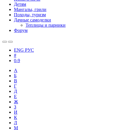
Детям
Мангалы, грили
Походы, туризм
Дачные самоделки
Теплицы и парники
Форум
ENG
РУС
#
0-9
А
Б
В
Г
Д
Е
Ж
З
И
К
Л
М