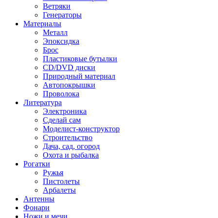
Ветряки
Генераторы
Материалы
Металл
Эпоксидка
Брос
Пластиковые бутылки
CD/DVD диски
Природный материал
Автопокрышки
Проволока
Литература
Электроника
Сделай сам
Моделист-конструктор
Строительство
Дача, сад, огород
Охота и рыбалка
Рогатки
Ружья
Пистолеты
Арбалеты
Антенны
Фонари
Ножи и мечи