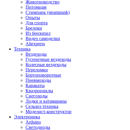
Животноводство
Питомцам
Стимпанк (steampunk)
Опыты
Для спорта
Брелоки
Из бензопил
Видео самоделки
Aliexpress
Техника
Вездеходы
Гусеничные вездеходы
Колесные вездеходы
Переломки
Бортоповоротные
Пневмоходы
Каракаты
Квадроциклы
Снегоходы
Лодки и катамараны
Сельхоз техника
Моделист-конструктор
Электроника
Arduino
Светодиоды