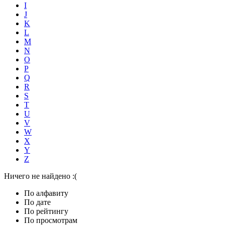
I
J
K
L
M
N
O
P
Q
R
S
T
U
V
W
X
Y
Z
Ничего не найдено :(
По алфавиту
По дате
По рейтингу
По просмотрам