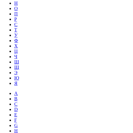
Н
О
П
Р
С
Т
У
Ф
Х
Ц
Ч
Ш
Щ
Э
Ю
Я
A
B
C
D
E
F
G
H