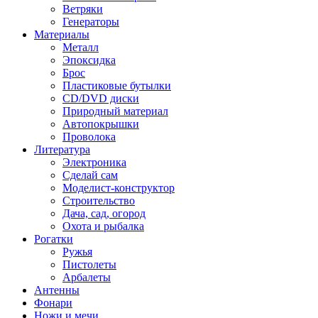
Ветряки
Генераторы
Материалы
Металл
Эпоксидка
Брос
Пластиковые бутылки
CD/DVD диски
Природный материал
Автопокрышки
Проволока
Литература
Электроника
Сделай сам
Моделист-конструктор
Строительство
Дача, сад, огород
Охота и рыбалка
Рогатки
Ружья
Пистолеты
Арбалеты
Антенны
Фонари
Ножи и мечи