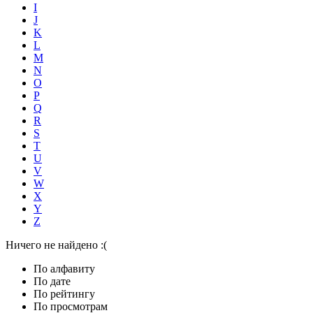
I
J
K
L
M
N
O
P
Q
R
S
T
U
V
W
X
Y
Z
Ничего не найдено :(
По алфавиту
По дате
По рейтингу
По просмотрам