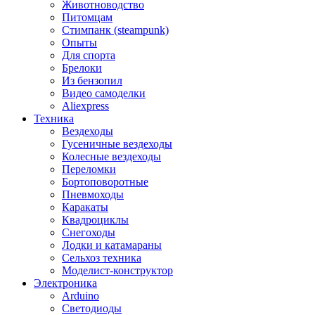
Животноводство
Питомцам
Стимпанк (steampunk)
Опыты
Для спорта
Брелоки
Из бензопил
Видео самоделки
Aliexpress
Техника
Вездеходы
Гусеничные вездеходы
Колесные вездеходы
Переломки
Бортоповоротные
Пневмоходы
Каракаты
Квадроциклы
Снегоходы
Лодки и катамараны
Сельхоз техника
Моделист-конструктор
Электроника
Arduino
Светодиоды