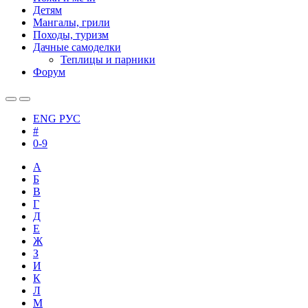
Детям
Мангалы, грили
Походы, туризм
Дачные самоделки
Теплицы и парники
Форум
ENG
РУС
#
0-9
А
Б
В
Г
Д
Е
Ж
З
И
К
Л
М