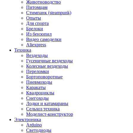
Животноводство
Питомцам
Стимпанк (steampunk)
Опыты
Для спорта
Брелоки
Из бензопил
Видео самоделки
Aliexpress
Техника
Вездеходы
Гусеничные вездеходы
Колесные вездеходы
Переломки
Бортоповоротные
Пневмоходы
Каракаты
Квадроциклы
Снегоходы
Лодки и катамараны
Сельхоз техника
Моделист-конструктор
Электроника
Arduino
Светодиоды