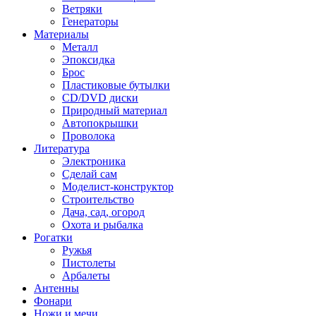
Ветряки
Генераторы
Материалы
Металл
Эпоксидка
Брос
Пластиковые бутылки
CD/DVD диски
Природный материал
Автопокрышки
Проволока
Литература
Электроника
Сделай сам
Моделист-конструктор
Строительство
Дача, сад, огород
Охота и рыбалка
Рогатки
Ружья
Пистолеты
Арбалеты
Антенны
Фонари
Ножи и мечи