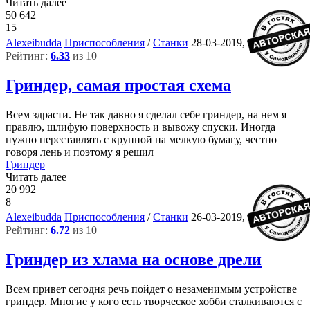
Читать далее
50 642
15
10
Alexeibudda
Приспособления
/
Станки
28-03-2019, 14:44
Рейтинг:
6.33
из 10
Гриндер, самая простая схема
Всем здрасти. Не так давно я сделал себе гриндер, на нем я
правлю, шлифую поверхность и вывожу спуски. Иногда
нужно переставлять с крупной на мелкую бумагу, честно
говоря лень и поэтому я решил
Гриндер
Читать далее
20 992
8
3
Alexeibudda
Приспособления
/
Станки
26-03-2019, 16:09
Рейтинг:
6.72
из 10
Гриндер из хлама на основе дрели
Всем привет сегодня речь пойдет о незаменимым устройстве
гриндер. Многие у кого есть творческое хобби сталкиваются с