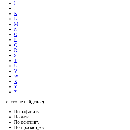
I
J
K
L
M
N
O
P
Q
R
S
T
U
V
W
X
Y
Z
Ничего не найдено :(
По алфавиту
По дате
По рейтингу
По просмотрам