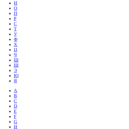
Н
О
П
Р
С
Т
У
Ф
Х
Ц
Ч
Ш
Щ
Э
Ю
Я
A
B
C
D
E
F
G
H