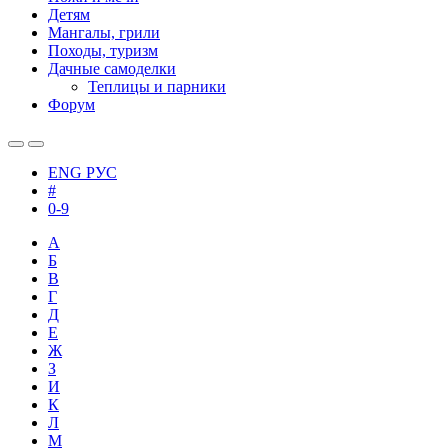
Детям
Мангалы, грили
Походы, туризм
Дачные самоделки
Теплицы и парники
Форум
ENG
РУС
#
0-9
А
Б
В
Г
Д
Е
Ж
З
И
К
Л
М