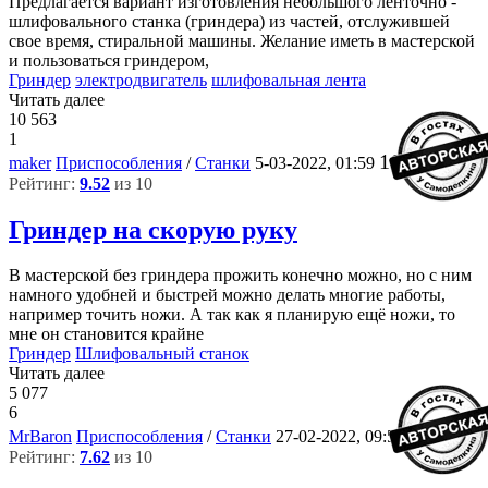
Предлагается вариант изготовления небольшого ленточно -
шлифовального станка (гриндера) из частей, отслужившей
свое время, стиральной машины. Желание иметь в мастерской
и пользоваться гриндером,
Гриндер
электродвигатель
шлифовальная лента
Читать далее
10 563
1
16
maker
Приспособления
/
Станки
5-03-2022, 01:59
Рейтинг:
9.52
из 10
Гриндер на скорую руку
В мастерской без гриндера прожить конечно можно, но с ним
намного удобней и быстрей можно делать многие работы,
например точить ножи. А так как я планирую ещё ножи, то
мне он становится крайне
Гриндер
Шлифовальный станок
Читать далее
5 077
6
3
MrBaron
Приспособления
/
Станки
27-02-2022, 09:50
Рейтинг:
7.62
из 10