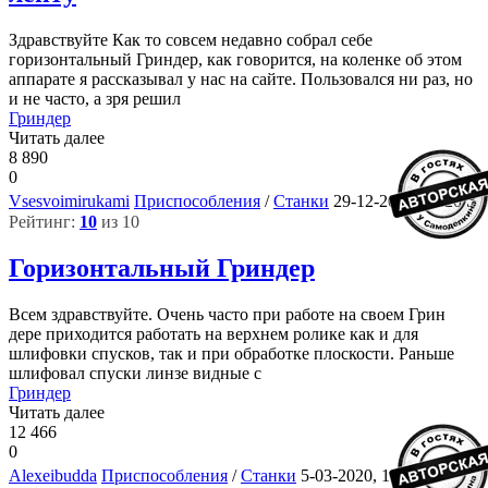
Здравствуйте Как то совсем недавно собрал себе
горизонтальный Гриндер, как говорится, на коленке об этом
аппарате я рассказывал у нас на сайте. Пользовался ни раз, но
и не часто, а зря решил
Гриндер
Читать далее
8 890
0
3
Vsesvoimirukami
Приспособления
/
Станки
29-12-2020, 10:20
Рейтинг:
10
из 10
Горизонтальный Гриндер
Всем здравствуйте. Очень часто при работе на своем Грин
дере приходится работать на верхнем ролике как и для
шлифовки спусков, так и при обработке плоскости. Раньше
шлифовал спуски линзе видные с
Гриндер
Читать далее
12 466
0
6
Alexeibudda
Приспособления
/
Станки
5-03-2020, 15:29