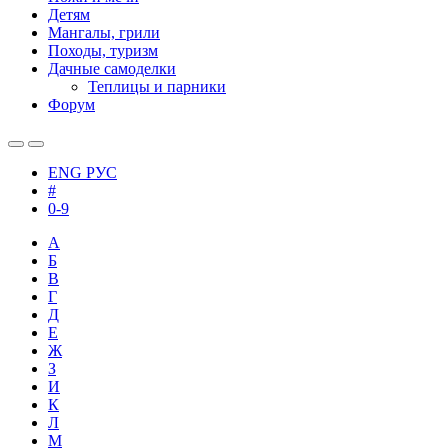
Детям
Мангалы, грили
Походы, туризм
Дачные самоделки
Теплицы и парники
Форум
ENG
РУС
#
0-9
А
Б
В
Г
Д
Е
Ж
З
И
К
Л
М