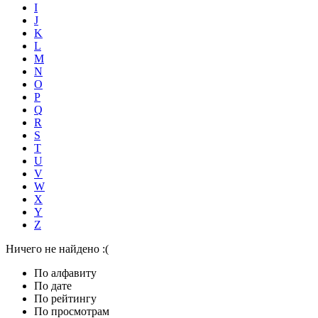
I
J
K
L
M
N
O
P
Q
R
S
T
U
V
W
X
Y
Z
Ничего не найдено :(
По алфавиту
По дате
По рейтингу
По просмотрам