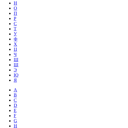
Н
О
П
Р
С
Т
У
Ф
Х
Ц
Ч
Ш
Щ
Э
Ю
Я
A
B
C
D
E
F
G
H