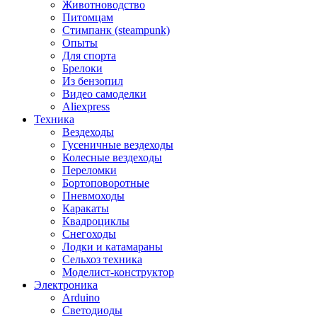
Животноводство
Питомцам
Стимпанк (steampunk)
Опыты
Для спорта
Брелоки
Из бензопил
Видео самоделки
Aliexpress
Техника
Вездеходы
Гусеничные вездеходы
Колесные вездеходы
Переломки
Бортоповоротные
Пневмоходы
Каракаты
Квадроциклы
Снегоходы
Лодки и катамараны
Сельхоз техника
Моделист-конструктор
Электроника
Arduino
Светодиоды