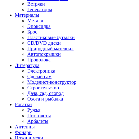
Ветряки
Генераторы
Материалы
Металл
Эпоксидка
Брос
Пластиковые бутылки
CD/DVD диски
Природный материал
Автопокрышки
Проволока
Литература
Электроника
Сделай сам
Моделист-конструктор
Строительство
Дача, сад, огород
Охота и рыбалка
Рогатки
Ружья
Пистолеты
Арбалеты
Антенны
Фонари
Ножи и мечи